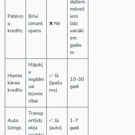
dažiem
mēneš
Patēriņ
Brīvi
iem
a
izmant
❌ Nē
līdz
kredīts
ojams
vairāki
em
gadie
m
Mājokļ
a
Hipote
✅ Jā
iegādei
10-30
kārais
(īpašu
vai
gadi
kredīts
ms)
būvnie
cībai
Transp
Auto
ortlīdz
✅ Jā
1-7
līzings
ekļa
(auto)
gadi