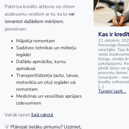
Patēriņa kredīts atšķiras no citiem
aizdevumu veidiem ar to, ka to
var
izmantot dažādiem mērķiem
,
piemēram:
Kas ir kred
21 oktobris, 20
Mājokļa remontam
Personīgo finanš
Sadzīves tehnikas un mēbeļu
sarežģīta. Teju i
veidu aizdevumie
iegādei
līzingu, studiju k
Dažādu apmācību, kursu
pakalpojumu. Rei
pārāk lielas vai 
apmaksai
procentu likmes 
Transportlīdzekļa (auto, laivas,
nosacījumi – nee
kredītu refinans
motocikla un citu) iegādei vai
[…]
remontam
Turpini lasīt...
Medicīnas un veselības aprūpes
izdevumiem
Vairāk lasiet
šajā rakstā
.
💡
Plānojat lielāku pirkumu? Uzziniet,