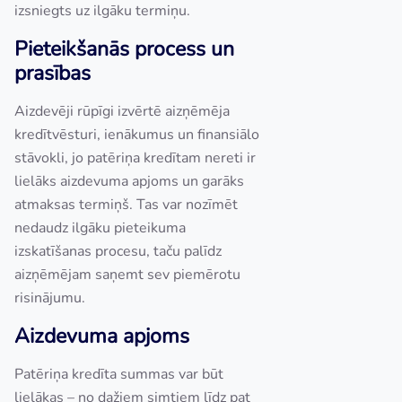
izsniegts uz ilgāku termiņu.
Pieteikšanās process un
prasības
Aizdevēji rūpīgi izvērtē aizņēmēja
kredītvēsturi, ienākumus un finansiālo
stāvokli, jo patēriņa kredītam nereti ir
lielāks aizdevuma apjoms un garāks
atmaksas termiņš. Tas var nozīmēt
nedaudz ilgāku pieteikuma
izskatīšanas procesu, taču palīdz
aizņēmējam saņemt sev piemērotu
risinājumu.
Aizdevuma apjoms
Patēriņa kredīta summas var būt
lielākas – no dažiem simtiem līdz pat