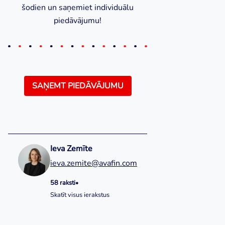
šodien un saņemiet individuālu
piedāvājumu!
SAŅEMT PIEDĀVĀJUMU
Ieva Zemīte
ieva.zemite@avafin.com
58 raksti
•
Skatīt visus ierakstus