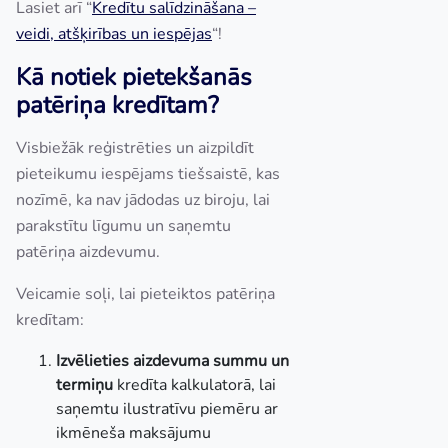
Lasiet arī “
Kredītu salīdzināšana –
veidi, atšķirības un iespējas
“!
Kā notiek pietekšanās
patēriņa kredītam?
Visbiežāk reģistrēties un aizpildīt
pieteikumu iespējams tiešsaistē, kas
nozīmē, ka nav jādodas uz biroju, lai
parakstītu līgumu un saņemtu
patēriņa aizdevumu.
Veicamie soļi, lai pieteiktos patēriņa
kredītam:
Izvēlieties aizdevuma summu un
termiņu
kredīta kalkulatorā, lai
saņemtu ilustratīvu piemēru ar
ikmēneša maksājumu