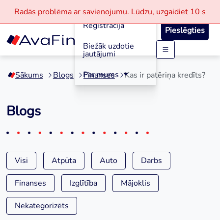
Aizdevumi
Radās problēma ar savienojumu.
Lūdzu, uzgaidiet
10 s
Reģistrācija
Pieslēgties
Biežāk uzdotie
jautājumi
Skip
to
Par mums
Sākums
Blogs
Finanses
Kas ir patēriņa kredīts?
content
Blogs
Visi
Atpūta
Auto
Darbs
Finanses
Izglītība
Mājoklis
Nekategorizēts