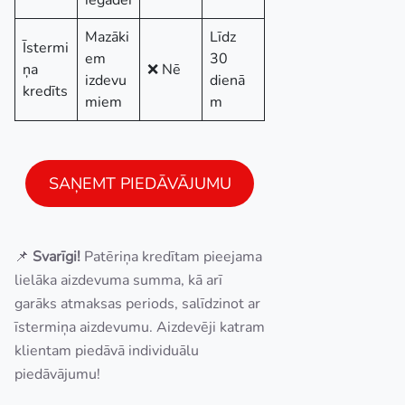
iegādei
Mazāki
Līdz
Īstermi
em
30
ņa
❌ Nē
izdevu
dienā
kredīts
miem
m
SAŅEMT PIEDĀVĀJUMU
📌
Svarīgi!
Patēriņa kredītam pieejama
lielāka aizdevuma summa, kā arī
garāks atmaksas periods, salīdzinot ar
īstermiņa aizdevumu. Aizdevēji katram
klientam piedāvā individuālu
piedāvājumu!