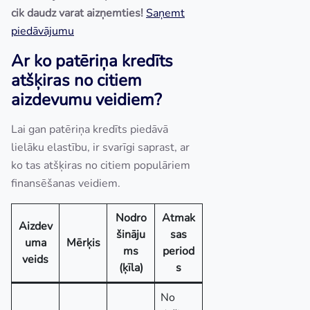
cik daudz varat aizņemties!
Saņemt
piedāvājumu
Ar ko patēriņa kredīts
atšķiras no citiem
aizdevumu veidiem?
Lai gan patēriņa kredīts piedāvā
lielāku elastību, ir svarīgi saprast, ar
ko tas atšķiras no citiem populāriem
finansēšanas veidiem.
Nodro
Atmak
Aizdev
šināju
sas
uma
Mērķis
ms
period
veids
(ķīla)
s
No