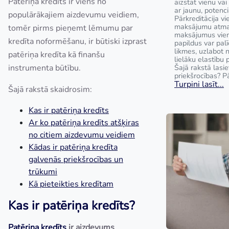
Patēriņa kredīts ir viens no
aizstāt vienu va
ar jaunu, potenci
populārākajiem aizdevumu veidiem,
Pārkreditācija v
maksājumu atmak
tomēr pirms pieņemt lēmumu par
maksājumus vie
kredīta noformēšanu, ir būtiski izprast
papildus var pal
likmes, uzlabot
patēriņa kredīta kā finanšu
lielāku elastību 
instrumenta būtību.
Šajā rakstā lasie
priekšrocības? Pā
Turpini lasīt...
Šajā rakstā skaidrosim:
Kas ir patēriņa kredīts
Ar ko patēriņa kredīts atšķiras
no citiem aizdevumu veidiem
Kādas ir patēriņa kredīta
galvenās priekšrocības un
trūkumi
Kā pieteikties kredītam
Kas ir patēriņa kredīts?
Patēriņa kredīts
ir aizdevums