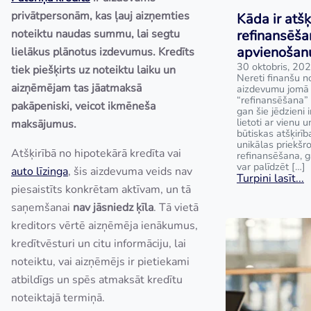
privātpersonām, kas ļauj aizņemties
Kāda ir atšķ
noteiktu naudas summu, lai segtu
refinansēša
apvienošan
lielākus plānotus izdevumus. Kredīts
30 oktobris, 20
tiek piešķirts uz noteiktu laiku un
Nereti finanšu no
aizņēmējam tas jāatmaksā
aizdevumu jomā t
“refinansēšana” 
pakāpeniski, veicot ikmēneša
gan šie jēdzieni i
lietoti ar vienu 
maksājumus.
būtiskas atšķirīb
unikālas priekš
Atšķirībā no hipotekārā kredīta vai
refinansēšana, 
var palīdzēt […]
auto līzinga
, šis aizdevuma veids nav
Turpini lasīt...
piesaistīts konkrētam aktīvam, un tā
saņemšanai
nav jāsniedz ķīla
. Tā vietā
kreditors vērtē aizņēmēja ienākumus,
kredītvēsturi un citu informāciju, lai
noteiktu, vai aizņēmējs ir pietiekami
atbildīgs un spēs atmaksāt kredītu
noteiktajā termiņā.