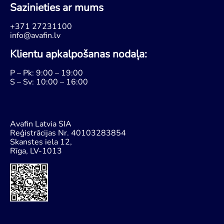
Sazinieties ar mums
+371 27231100
info@avafin.lv
Klientu apkalpošanas nodaļa:
P – Pk: 9:00 – 19:00
S – Sv: 10:00 – 16:00
Avafin Latvia SIA
Reģistrācijas Nr. 40103283854
Skanstes iela 12,
Rīga, LV-1013