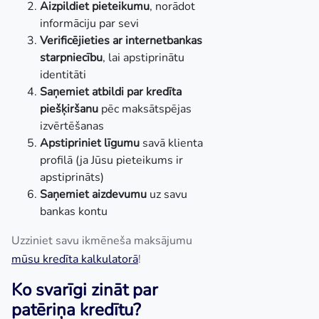
Aizpildiet pieteikumu
, norādot
informāciju par sevi
Verificējieties ar internetbankas
starpniecību
, lai apstiprinātu
identitāti
Saņemiet atbildi par kredīta
piešķiršanu
pēc maksātspējas
izvērtēšanas
Apstipriniet līgumu
savā klienta
profilā (ja Jūsu pieteikums ir
apstiprināts)
Saņemiet aizdevumu
uz savu
bankas kontu
Uzziniet savu ikmēneša maksājumu
mūsu kredīta kalkulatorā
!
Ko svarīgi zināt par
patēriņa kredītu?