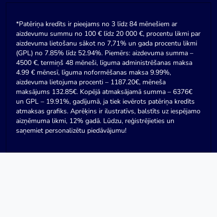
*Patēriņa kredīts ir pieejams no 3 līdz 84 mēnešiem ar
aizdevumu summu no 100 € līdz 20 000 €, procentu likmi par
aizdevuma lietošanu sākot no 7,71% un gada procentu likmi
(GPL) no 7.85% līdz 52.94%. Piemērs: aizdevuma summa –
4500 €, termiņš 48 mēneši, līguma administrēšanas maksa
4.99 € mēnesī, līguma noformēšanas maksa 9.99%,
aizdevuma lietojuma procenti – 1187.20€, mēneša
maksājums 132.85€. Kopējā atmaksājamā summa – 6376€
un GPL – 19.91%, gadījumā, ja tiek ievērots patēriņa kredīts
atmaksas grafiks. Aprēķins ir ilustratīvs, balstīts uz iespējamo
aizņēmuma likmi, 12% gadā. Lūdzu, reģistrējieties un
saņemiet personalizētu piedāvājumu!