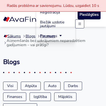
Aizdevumi
Radās problēma ar savienojumu.
Lūdzu, uzgaidiet
10 s
Reģistrācija
Pieslēgties
Biežāk uzdotie
jautājumi
Skip
to
Par mums
Sākums
Blogs
Finanses
content
Aizņemšanās bez uzkrājumiem neparedzētiem
gadījumiem – vai prātīgi?
Blogs
Visi
Atpūta
Auto
Darbs
Finanses
Izglītība
Mājoklis