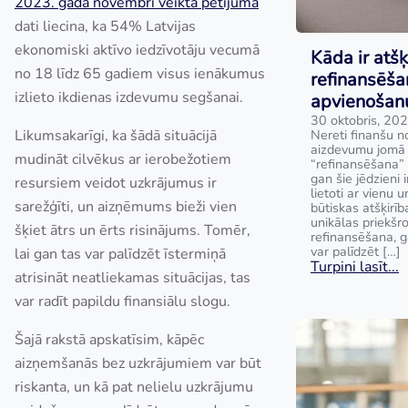
2023. gada novembrī veiktā pētījuma
dati liecina, ka 54% Latvijas
ekonomiski aktīvo iedzīvotāju vecumā
Kāda ir atšķ
no 18 līdz 65 gadiem visus ienākumus
refinansēša
izlieto ikdienas izdevumu segšanai.
apvienošan
30 oktobris, 20
Likumsakarīgi, ka šādā situācijā
Nereti finanšu no
aizdevumu jomā t
mudināt cilvēkus ar ierobežotiem
“refinansēšana” 
gan šie jēdzieni i
resursiem veidot uzkrājumus ir
lietoti ar vienu 
sarežģīti, un aizņēmums bieži vien
būtiskas atšķirīb
unikālas priekš
šķiet ātrs un ērts risinājums. Tomēr,
refinansēšana, 
var palīdzēt […]
lai gan tas var palīdzēt īstermiņā
Turpini lasīt...
atrisināt neatliekamas situācijas, tas
var radīt papildu finansiālu slogu.
Šajā rakstā apskatīsim, kāpēc
aizņemšanās bez uzkrājumiem var būt
riskanta, un kā pat nelielu uzkrājumu