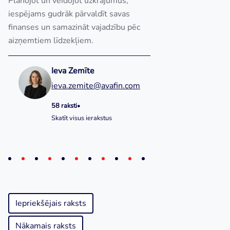
Plānojot un veidojot uzkrājumus,
iespējams gudrāk pārvaldīt savas
finanses un samazināt vajadzību pēc
aizņemtiem līdzekļiem.
Ieva Zemīte
ieva.zemite@avafin.com
58 raksti
•
Skatīt visus ierakstus
Iepriekšējais raksts
Nākamais raksts