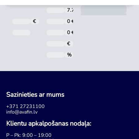
Aprē
7.71 %
Aizdevuma procentu likme ti
€
Kredīta summa
0 €
Noformēšanas maksa
Pēdējā maksājuma datums
0 €
Administrēšanas maksa
€
Mēneša maksājums
%
Gada procentu likme (GPL)
Sazinieties ar mums
+371 27231100
info@avafin.lv
Klientu apkalpošanas nodaļa:
P – Pk: 9:00 – 19:00