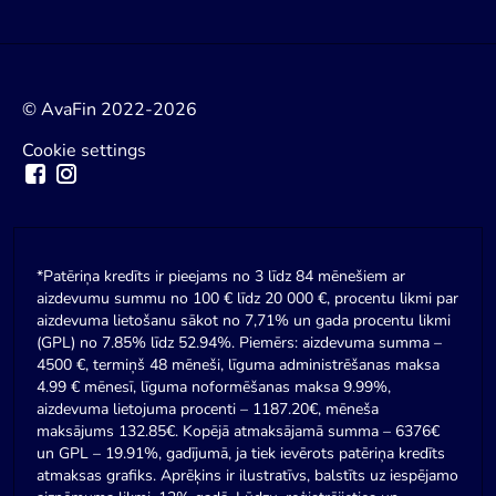
© AvaFin 2022-2026
Cookie settings
*Patēriņa kredīts ir pieejams no 3 līdz 84 mēnešiem ar
aizdevumu summu no 100 € līdz 20 000 €, procentu likmi par
aizdevuma lietošanu sākot no 7,71% un gada procentu likmi
(GPL) no 7.85% līdz 52.94%. Piemērs: aizdevuma summa –
4500 €, termiņš 48 mēneši, līguma administrēšanas maksa
4.99 € mēnesī, līguma noformēšanas maksa 9.99%,
aizdevuma lietojuma procenti – 1187.20€, mēneša
maksājums 132.85€. Kopējā atmaksājamā summa – 6376€
un GPL – 19.91%, gadījumā, ja tiek ievērots patēriņa kredīts
atmaksas grafiks. Aprēķins ir ilustratīvs, balstīts uz iespējamo