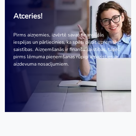
Atceries!
Pirms aizņemies, izvērtē savas finansiālās
iespējas un pārliecinies, ka spēsi pildīt uzņemtās
saistības. Aizņemšanās ir finanšu saistības, tāpēc
pirms lēmuma pieņemšanas rūpīgi iepazīsties ar
aizdevuma nosacījumiem.