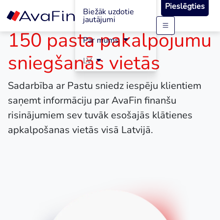
Pieslēgties
Paplašinām pieejamību
Biežāk uzdotie
jautājumi
150 pasta pakalpojumu
Skip
Par mums
to
content
sniegšanās vietās
LV
Sadarbība ar Pastu sniedz iespēju klientiem
saņemt informāciju par AvaFin finanšu
risinājumiem sev tuvāk esošajās klātienes
apkalpošanas vietās visā Latvijā.