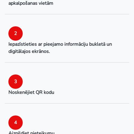
apkalpošanas vietām
2
Iepazīstieties ar pieejamo informāciju bukletā un
digitālajos ekrānos.
3
Noskenējiet QR kodu
4
Aizpildiet pieteikumu