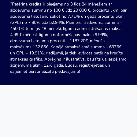
*Patēriņa kredīts ir pieejams no 3 līdz 84 mēnešiem ar
aizdevumu summu no 100 € līdz 20 000 €, procentu likmi par
aizdevuma lietošanu sākot no 7,71% un gada procentu likmi
(GPL) no 7.85% līdz 52.94%. Piemērs: aizdevuma summa –
4500 €, termiņš 48 mēneši, līguma administrēšanas maksa
4.99 € mēnesī, līguma noformēšanas maksa 9.99%,
aizdevuma lietojuma procenti – 1187.20€, mēneša
maksājums 132.85€. Kopējā atmaksājamā summa – 6376€
un GPL – 19.91%, gadījumā, ja tiek ievērots patēriņa kredīts
atmaksas grafiks. Aprēķins ir ilustratīvs, balstīts uz iespējamo
aizņēmuma likmi, 12% gadā. Lūdzu, reģistrējieties un
saņemiet personalizētu piedāvājumu!