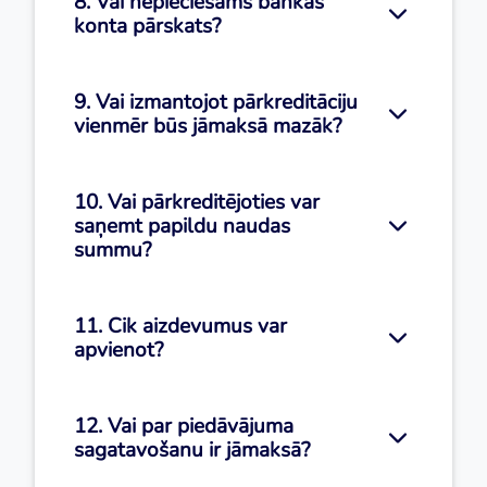
8. Vai nepieciešams bankas
konta pārskats?
9. Vai izmantojot pārkreditāciju
vienmēr būs jāmaksā mazāk?
10. Vai pārkreditējoties var
saņemt papildu naudas
summu?
11. Cik aizdevumus var
apvienot?
12. Vai par piedāvājuma
sagatavošanu ir jāmaksā?