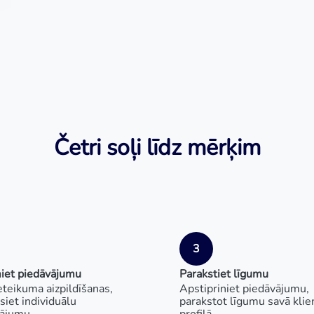
Četri soļi līdz mērķim
3
iet piedāvājumu
Parakstiet līgumu
eteikuma aizpildīšanas,
Apstipriniet piedāvājumu,
iet individuālu
parakstot līgumu savā klie