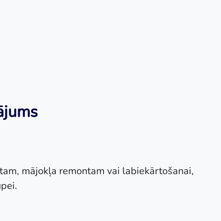
nājums
tam, mājokļa remontam vai labiekārtošanai,
ūpei.