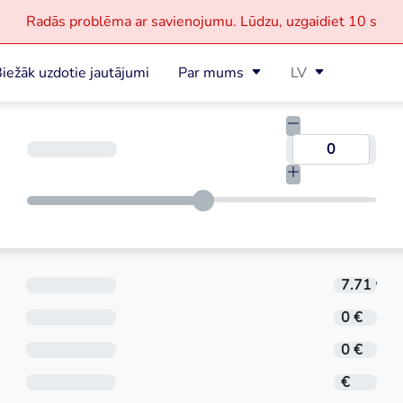
Radās problēma ar savienojumu.
Lūdzu, uzgaidiet
10 s
iežāk uzdotie jautājumi
Par mums
LV
Termiņš
Aizdevuma procentu likme tiek noteikta indi
7.71 %
Noformēšanas maksa
0 €
Administrēšanas maksa
0 €
Mēneša maksājums
€