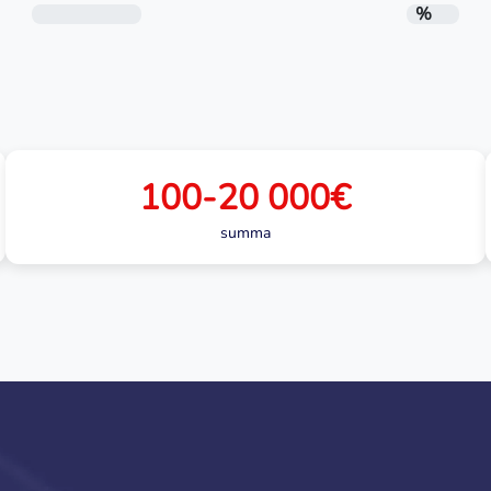
Gada procentu likme (GPL)
%
100-20 000€
summa