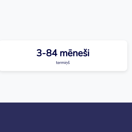
3-84 mēneši
termiņš