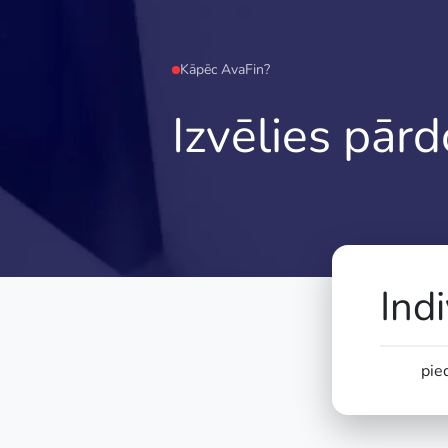
Kāpēc AvaFin?
Izvēlies pār
Ind
pie