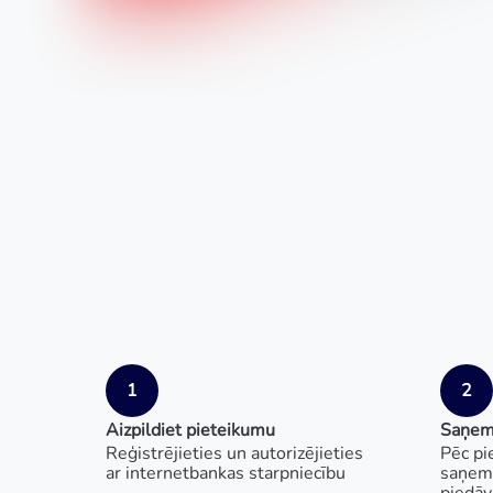
1
2
Aizpildiet pieteikumu
Saņem
Reģistrējieties un autorizējieties
Pēc pi
ar internetbankas starpniecību
saņems