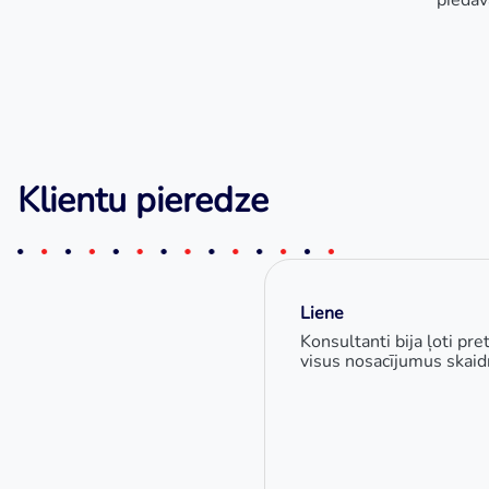
piedā
Klientu pieredze
Liene
Konsultanti bija ļoti pre
visus nosacījumus skaidr