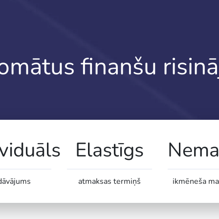
domātus finanšu risin
ividuāls
Elastīgs
Nemai
dāvājums
atmaksas termiņš
ikmēneša ma