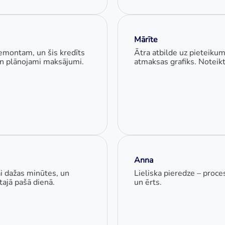
Mārīte
emontam, un šis kredīts
Ātra atbilde uz pieteiku
i un plānojami maksājumi.
atmaksas grafiks. Noteikt
Anna
i dažas minūtes, un
Lieliska pieredze – proce
ajā pašā dienā.
un ērts.