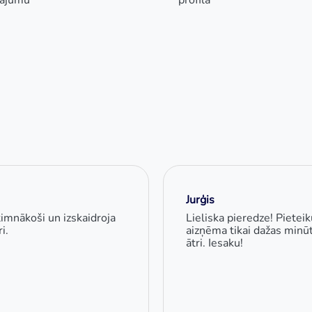
vājumu
profilā
Jurģis
timnākoši un izskaidroja
Lieliska pieredze! Pietei
i.
aizņēma tikai dažas minūte
ātri. Iesaku!