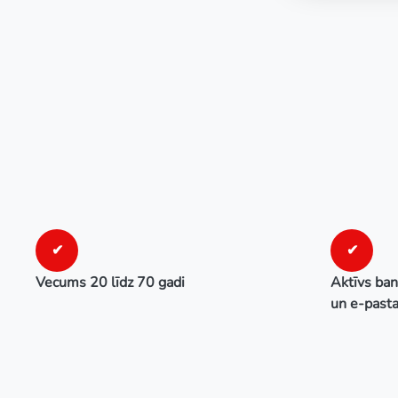
✔
✔
Vecums 20 līdz 70 gadi
Aktīvs ban
un e-past