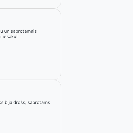
mu un saprotamais
i iesaku!
ss bija drošs, saprotams