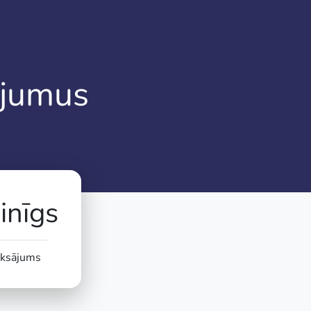
ājumus
nīgs
ksājums