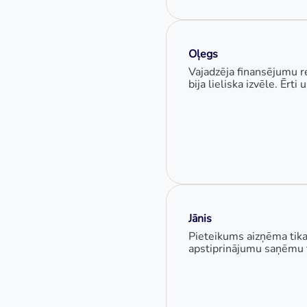
Oļegs
Vajadzēja finansējumu r
bija lieliska izvēle. Ērt
Jānis
Pieteikums aizņēma tika
apstiprinājumu saņēmu t