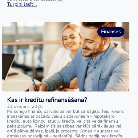
Turpini lasīt...
Finanses
Kas ir kredītu refinansēšana?
21 oktobris, 2025
Personīgo finanšu pārvaldība var būt sarežģīta. Teju ikviens
ir saskāries ar dažādu veidu aizdevumiem – hipotekāro
kredītu, auto līzingu, studiju kredītu vai cita veida finanšu
pakalpojumu. Reizēm šīs saistības var kļūt pārāk lielas vai
grūti pārvaldāmas, īpaši, ja procentu likmes ir augstas vai
atmaksas nosacījumi – neelastīgi. Šādos gadījumos kredītu