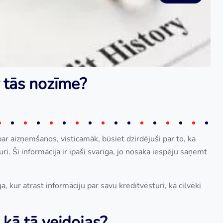
r tās nozīme?
ar aizņemšanos, visticamāk, būsiet dzirdējuši par to, ka
ri. Šī informācija ir īpaši svarīga, jo nosaka iespēju saņemt
ga, kur atrast informāciju par savu kredītvēsturi, kā cilvēki
 kā tā veidojas?