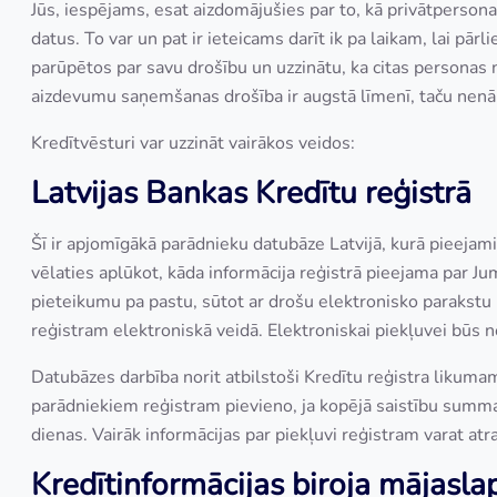
Jūs, iespējams, esat aizdomājušies par to, kā privātperson
datus. To var un pat ir ieteicams darīt ik pa laikam, lai pārlie
parūpētos par savu drošību un uzzinātu, ka citas persona
aizdevumu saņemšanas drošība ir augstā līmenī, taču nenāk 
Kredītvēsturi var
uzzināt vairākos veidos:
Latvijas Bankas Kredītu reģistrā
Šī ir apjomīgākā parādnieku datubāze Latvijā, kurā pieejami
vēlaties aplūkot, kāda informācija reģistrā pieejama par Jums,
pieteikumu pa pastu, sūtot ar drošu elektronisko parakstu 
reģistram elektroniskā veidā. Elektroniskai piekļuvei būs n
Datubāzes darbība norit atbilstoši Kredītu reģistra likum
parādniekiem reģistram pievieno, ja kopējā saistību summa
dienas. Vairāk informācijas par piekļuvi reģistram varat atra
Kredītinformācijas biroja mājasla