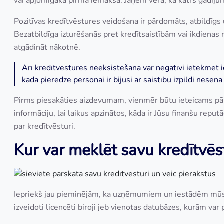
vai apjomīgāka pirmā iemaksa. Jāņem vērā, ka katrs gadījums
Pozitīvas kredītvēstures veidošana ir pārdomāts, atbildīgs
Bezatbildīga izturēšanās pret kredītsaistībām vai ikdienas
atgādināt nākotnē.
Arī kredītvēstures neeksistēšana var negatīvi ietekmēt ie
kāda pieredze personai ir bijusi ar saistību izpildi nesenā
Pirms piesakāties aizdevumam, vienmēr būtu ieteicams pār
informāciju, lai laikus apzinātos, kāda ir Jūsu finanšu reput
par kredītvēsturi.
Kur var meklēt savu kredītvēs
Iepriekš jau pieminējām, ka uzņēmumiem un iestādēm mūsdie
izveidoti licencēti biroji jeb vienotas datubāzes, kurām var 