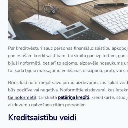
Par kredītvēsturi sauc personas finansiālo saistību apkopo
gan esošām kredītsaistībām, tai skaitā gan izpildītām, gan
bijuši noformēti, bet arī to apjoms, aizdevēja nosaukums un 
to, kāda bijusi maksājumu veikšanas disciplīna, proti, vai sais
Brīdī, kad noformējat savu pirmo aizdevumu, Jūs sākat veidot 
būs pozitīva vai negatīva. Noformētie aizdevumi, kas ietekm
tie noformēti
), tai skaitā
patēriņa kredīti
, kredītkarte, studi
aizdevumu galvošana citām personām.
Kredītsaistību veidi