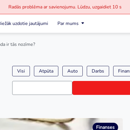
Radās problēma ar savienojumu.
Lūdzu, uzgaidiet
10 s
iežāk uzdotie jautājumi
Par mums
āda ir tās nozīme?
Visi
Atpūta
Auto
Darbs
Finan
Finanses