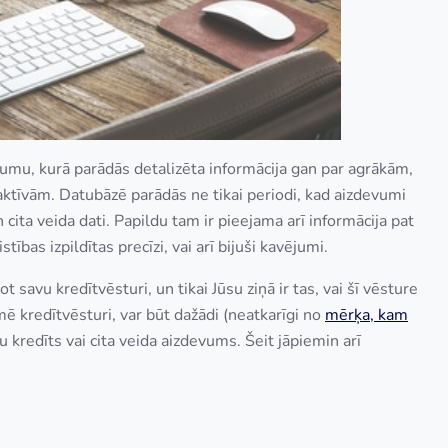
jumu, kurā parādās detalizēta informācija gan par agrākām,
 aktīvām. Datubāzē parādās ne tikai periodi, kad aizdevumi
cita veida dati. Papildu tam ir pieejama arī informācija pat
tības izpildītas precīzi, vai arī bijuši kavējumi.
savu kredītvēsturi, un tikai Jūsu ziņā ir tas, vai šī vēsture
ē kredītvēsturi, var būt dažādi (neatkarīgi no
m
ērķa, kam
ju kredīts vai cita veida aizdevums. Šeit jāpiemin arī