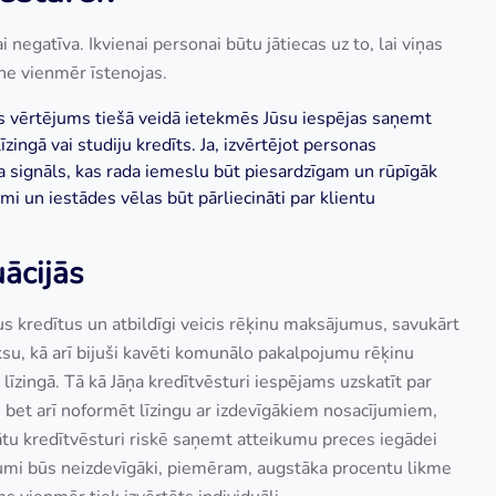
ai negatīva. Ikvienai personai būtu jātiecas uz to, lai viņas
 ne vienmēr īstenojas.
es vērtējums tiešā veidā ietekmēs Jūsu
iespējas saņemt
īzingā vai studiju kredīts. Ja, izvērtējot personas
uma signāls, kas rada iemeslu būt piesardzīgam un rūpīgāk
mi un iestādes vēlas būt pārliecināti par klientu
uācijās
us kredītus un atbildīgi veicis rēķinu maksājumus, savukārt
ksu, kā arī bijuši kavēti komunālo pakalpojumu rēķinu
īzingā. Tā kā Jāņa kredītvēsturi iespējams uzskatīt par
u, bet arī noformēt līzingu ar izdevīgākiem nosacījumiem,
ātu kredītvēsturi riskē saņemt atteikumu preces iegādei
acījumi būs neizdevīgāki, piemēram, augstāka procentu likme