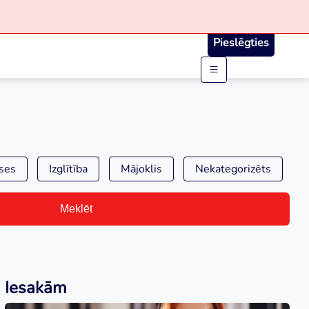
Pieslēgties
ses
Izglītība
Mājoklis
Nekategorizēts
Meklēt
Iesakām