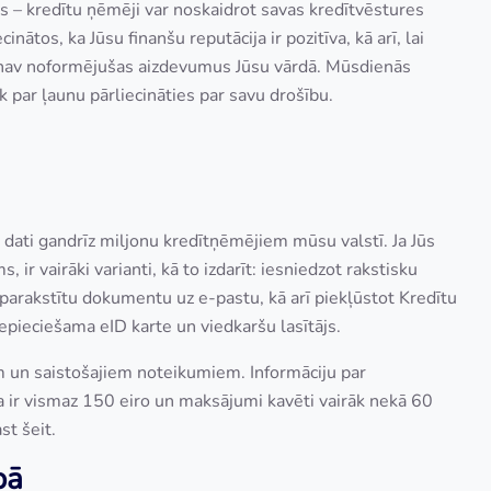
as – kredītu ņēmēji var noskaidrot savas kredītvēstures
cinātos, ka Jūsu finanšu reputācija ir pozitīva, kā arī, lai
s nav noformējušas aizdevumus Jūsu vārdā. Mūsdienās
par ļaunu pārliecināties par savu drošību.
 dati gandrīz miljonu kredītņēmējiem mūsu valstī. Ja Jūs
 ir vairāki varianti, kā to izdarīt: iesniedzot rakstisku
parakstītu dokumentu uz e-pastu, kā arī piekļūstot Kredītu
epieciešama eID karte un viedkaršu lasītājs.
am un saistošajiem noteikumiem. Informāciju par
 ir vismaz 150 eiro un maksājumi kavēti vairāk nekā 60
st šeit.
pā