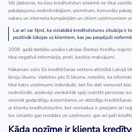
Vēl jāatceras, ka Jūsu kredītvēsturi ietekmē ne tikai saistī
pakalpojumu nodrošinātājiem, piemēram, komunālo pakalpo
sakaru un interneta kompānijām un citiem uzņēmumiem u
Lai arī var šķist, ka vislabākā kredītvēstures situācija i
pozitīvāk lūkojas uz klientiem, kas jau paspējuši nofor
2008. gadā darbību uzsāka Latvijas Bankas Kredītu reģistrs,
tikai negatīvā informācija, proti, kavētie maksājumi.
Nākamais solis šīs kreditēšanas sektora attīstībā Latvijā t
biroju likums. Vadoties pēc šī likuma, noteikts, ka informā
tikai katrs uzņēmums individuāli, bet šie dati vienuviet būs 
nodrošināti, aizdevēji vienkāršāk spēj izvērtēt personas i
veicināt godprātīgu aizņemšanos un atbildīgu kreditēšan
ar klientu kredītvēsturēm, bet vienlaikus ir pieejami arī re
tos izmanto gan iestādes un uzņēmumi, gan arī paši kredīt
Kāda nozīme ir klienta kredītv