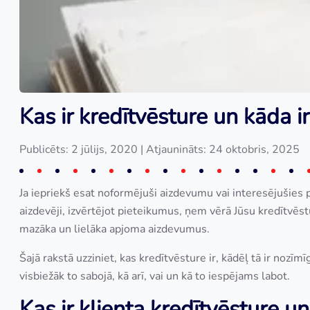
Kas ir kredītvēsture un kāda i
Publicēts: 2 jūlijs, 2020
| Atjaunināts: 24 oktobris, 2025
Ja iepriekš esat noformējuši aizdevumu vai interesējušies p
aizdevēji, izvērtējot pieteikumus, ņem vērā Jūsu kredītvēstu
mazāka un lielāka apjoma aizdevumus.
Šajā rakstā uzziniet, kas kredītvēsture ir, kādēļ tā ir nozīmī
visbiežāk to sabojā, kā arī, vai un kā to iespējams labot.
Kas ir klienta kredītvēsture un