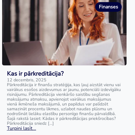
Finanses
Kas ir pārkreditācija?
12 decembris, 2025
Pārkreditācija ir finanšu stratēģija, kas ļauj aizstāt vienu vai
vairākus esošos aizdevumus ar jaunu, potenciāli izdevīgāku
risinājumu. Pārkreditācija vienkāršo saistību segšanas
maksājumu atmaksu, apvienojot vairākus maksājumus
vienā ikmēneša maksājumā, un papildus var palīdzēt
samazināt procentu likmes, uzlabot naudas plūsmu un
nodrošināt lielāku elastību personīgo finanšu pārvaldībā.
Šajā rakstā lasiet: Kādas ir pārkreditācijas priekšrocības?
Pārkreditācija sniedz […]
Turpini lasīt...