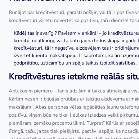
Runājot par kredītvēsturi, parasti nošķir, vai tā ir pozitīva v
kredītvēsturi varētu novērtēt kā pozitīvu, taču diemžēl tas
Kādēļ tas ir svarīgi? Pavisam vienkārši – jo kredītvēstur
kredītu, neatkarīgi, vai tā būtu jauna ledusskapja iegāde l
kredītvēsturi, tā ir negatīva, aizdevējam tas ir brīdināj
izvērtēt klienta maksātspēju. Ir saprotami, ka arī uzņēmu
godprātību, uzticamību un spēju laikus izpildīt saistības.
Kredītvēstures ietekme reālās sit
Aplūkosim piemēru – Jānis līdz šim ir laikus atmaksājis vis
Kārlim nesen ir bijušas grūtības ar laicīgu aizdevuma atma
maksājumi. Abas personas vēlas iegādāties jaunu telefonu l
pozitīvu, viņam būs ne tikai lielākas izredzes veikt pirkum
piemēram, zemāku procentu likmi. Turpretī Kārlis ar saboj
līzingā, taču, ja tas tiek piešķirts, pastāv iespēja, ka nos