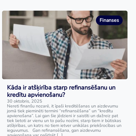
Finanses
Kāda ir atšķirība starp refinansēšanu un
kredītu apvienošanu?
30 oktobris, 2025
Nereti finanšu nozarē, it īpaši kreditēšanas un aizdevumu
jomā tiek pieminēti termini “refinansēšana” un “kredītu
apvienošana”. Lai gan šie jēdzieni ir saistīti un dažreiz pat
tiek lietoti ar vienu un to pašu nozīmi, starp tiem ir būtiskas
atšķirības, un katrs no tiem ietver unikālas priekšrocības un
ieguvumus. Gan refinansēšana, gan aizdevumu
apvienošana var palīdzēt […]