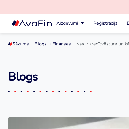
Aizdevumi
Reģistrācija
B
Skip
to
Sākums
Blogs
Finanses
Kas ir kredītvēsture un k
content
Blogs