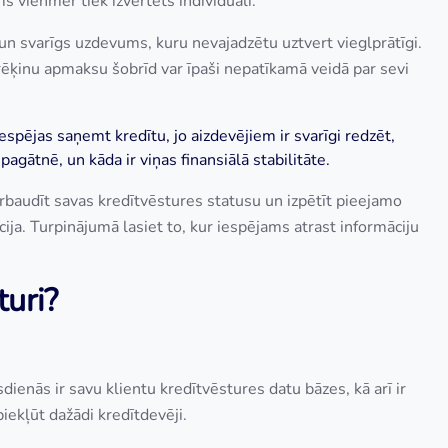
 vienmēr tiek izvērtēts individuāli.
 un svarīgs uzdevums, kuru nevajadzētu uztvert vieglprātīgi.
 rēķinu apmaksu šobrīd var īpaši nepatīkamā veidā par sevi
spējas saņemt kredītu, jo aizdevējiem ir svarīgi redzēt,
 pagātnē, un kāda ir viņas finansiālā stabilitāte.
baudīt savas kredītvēstures statusu un izpētīt pieejamo
ācija. Turpinājumā lasiet to, kur iespējams atrast informāciju
turi?
nās ir savu klientu kredītvēstures datu bāzes, kā arī ir
piekļūt dažādi kredītdevēji.