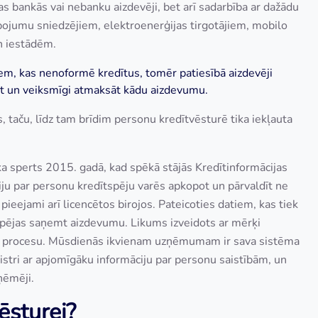
bas bankās vai nebanku aizdevēji, bet arī sadarbība ar dažādu
jumu sniedzējiem, elektroenerģijas tirgotājiem, mobilo
n iestādēm.
r tiem, kas nenoformē kredītus, tomēr patiesībā aizdevēji
mēt un veiksmīgi atmaksāt kādu aizdevumu.
 taču, līdz tam brīdim personu kredītvēsturē tika iekļauta
ika sperts 2015. gadā, kad spēkā stājās Kredītinformācijas
ciju par personu kredītspēju varēs apkopot un pārvaldīt ne
pieejami arī licencētos birojos. Pateicoties datiem, kas tiek
espējas saņemt aizdevumu. Likums izveidots ar mērķi
as procesu. Mūsdienās ikvienam uzņēmumam ir sava sistēma
ģistri ar apjomīgāku informāciju par personu saistībām, un
ņēmēji.
ēsturei?