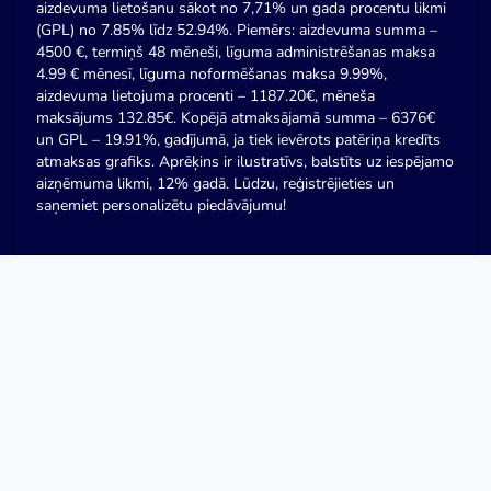
aizdevuma lietošanu sākot no 7,71% un gada procentu likmi
(GPL) no 7.85% līdz 52.94%. Piemērs: aizdevuma summa –
4500 €, termiņš 48 mēneši, līguma administrēšanas maksa
4.99 € mēnesī, līguma noformēšanas maksa 9.99%,
aizdevuma lietojuma procenti – 1187.20€, mēneša
maksājums 132.85€. Kopējā atmaksājamā summa – 6376€
un GPL – 19.91%, gadījumā, ja tiek ievērots patēriņa kredīts
atmaksas grafiks. Aprēķins ir ilustratīvs, balstīts uz iespējamo
aizņēmuma likmi, 12% gadā. Lūdzu, reģistrējieties un
saņemiet personalizētu piedāvājumu!