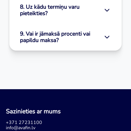
8. Uz kādu termiņu varu
pieteikties?
9. Vai ir jāmaksā procenti vai
papildu maksa?
Sazinieties ar mums
+371 27231100
info@avafin.lv