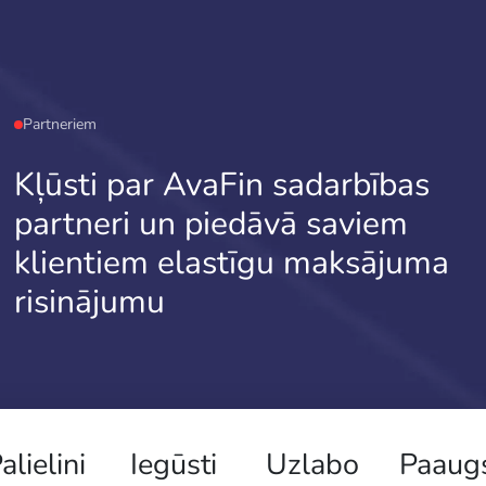
Partneriem
Kļūsti par AvaFin sadarbības
partneri un piedāvā saviem
klientiem elastīgu maksājuma
risinājumu
alielini
Iegūsti
Uzlabo
Paaugs