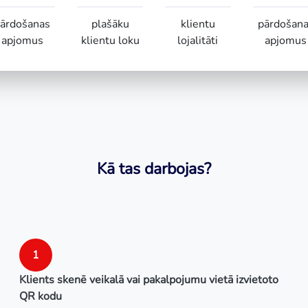
ārdošanas
plašāku
klientu
pārdošan
apjomus
klientu loku
lojalitāti
apjomus
Kā tas darbojas?
1
Klients skenē veikalā vai pakalpojumu vietā izvietoto
QR kodu