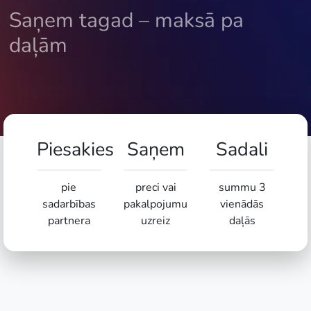
Saņem tagad – maksā pa
daļām
Piesakies
Saņem
Sadali
pie
preci vai
summu 3
sadarbības
pakalpojumu
vienādās
partnera
uzreiz
daļās