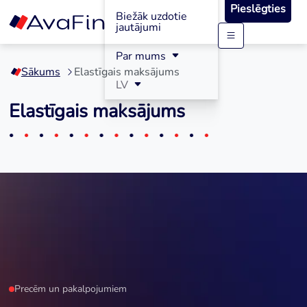
Pieslēgties
Biežāk uzdotie
jautājumi
Skip
Par mums
to
Sākums
Elastīgais maksājums
content
LV
Elastīgais maksājums
Precēm un pakalpojumiem