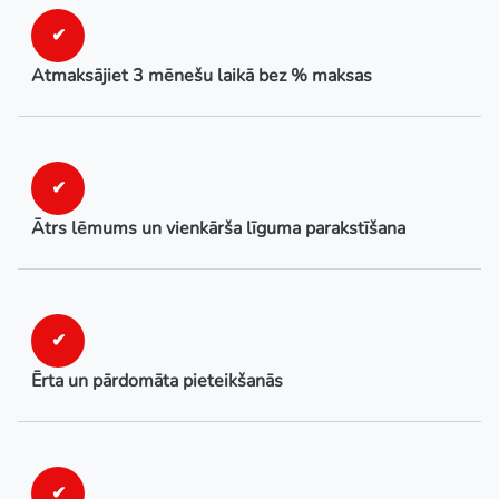
✔
Atmaksājiet 3 mēnešu laikā bez % maksas
✔
Ātrs lēmums un vienkārša līguma parakstīšana
✔
Ērta un pārdomāta pieteikšanās
✔