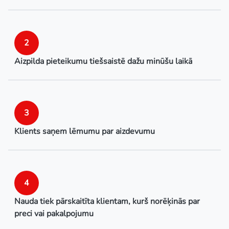
2
Aizpilda pieteikumu tiešsaistē dažu minūšu laikā
3
Klients saņem lēmumu par aizdevumu
4
Nauda tiek pārskaitīta klientam, kurš norēķinās par
preci vai pakalpojumu