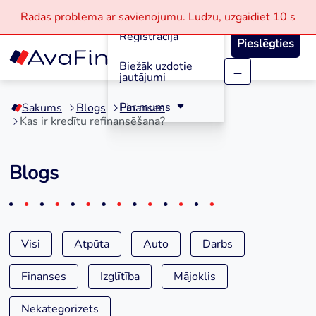
Aizdevumi
Radās problēma ar savienojumu.
Lūdzu, uzgaidiet
10 s
Reģistrācija
Pieslēgties
Biežāk uzdotie
jautājumi
Skip
to
Par mums
Sākums
Blogs
Finanses
content
Kas ir kredītu refinansēšana?
Blogs
Visi
Atpūta
Auto
Darbs
Finanses
Izglītība
Mājoklis
Nekategorizēts