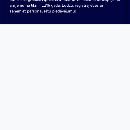
aizņēmuma likmi, 12% gadā. Lūdzu, reģistrējieties un
saņemiet personalizētu piedāvājumu!