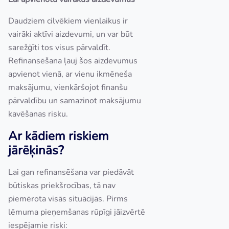
Daudziem cilvēkiem vienlaikus ir
vairāki aktīvi aizdevumi, un var būt
sarežģīti tos visus pārvaldīt.
Refinansēšana ļauj šos aizdevumus
apvienot vienā, ar vienu ikmēneša
maksājumu, vienkāršojot finanšu
pārvaldību un samazinot maksājumu
kavēšanas risku.
Ar kādiem riskiem
jārēķinās?
Lai gan refinansēšana var piedāvāt
būtiskas priekšrocības, tā nav
piemērota visās situācijās. Pirms
lēmuma pieņemšanas rūpīgi jāizvērtē
iespējamie riski: