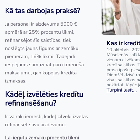
Kā tas darbojas praksē?
Ja personai ir aizdevums 5000 €
apmērā ar 25% procentu likmi,
refinansējot šīs saistības, tiek
Kas ir kred
noslēgts jauns līgums ar zemāku,
10 oktobris, 20
Mūsdienās salīdz
piemēram, 16% likmi. Tādējādi
vienam cilvēkam
iespējams samazināt gan ikmēneša
kredītsaistības. 
prasa īpašu pies
maksājumu, gan kopējās kredīta
Diemžēl dzīvē ro
visas saistības 
izmaksas.
nokārtot, tāpēc 
Turpini lasīt...
Kādēļ izvēlēties kredītu
refinansēšanu?
Ir vairāki iemesli, kādēļ cilvēki izvēlas
refinansēt savu aizdevumu:
Lai iegūtu zemāku procentu likmi