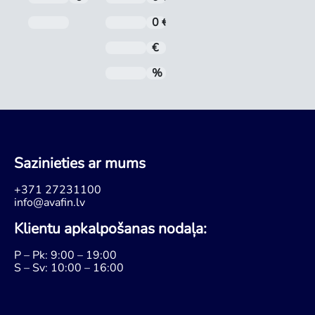
Pēdējā maksājuma datums
0 €
Administrēšanas maksa
€
Mēneša maksājums
%
Gada procentu likme (GPL)
Sazinieties ar mums
+371 27231100
info@avafin.lv
Klientu apkalpošanas nodaļa:
P – Pk: 9:00 – 19:00
S – Sv: 10:00 – 16:00