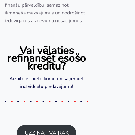
finanšu pārvaldību, samazinot
ikmēneša maksājumus un nodrošinot
izdevīgākus aizdevuma nosacījumus.
Vai vēlaties
refinansēt esošo
kredītu?
Aizpildiet pieteikumu un saņemiet
individuālu piedāvājumu!
UZZINĀT VAIRĀK