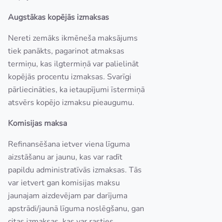
Augstākas kopējās izmaksas
Nereti zemāks ikmēneša maksājums
tiek panākts, pagarinot atmaksas
termiņu, kas ilgtermiņā var palielināt
kopējās procentu izmaksas. Svarīgi
pārliecināties, ka ietaupījumi īstermiņā
atsvērs kopējo izmaksu pieaugumu.
Komisijas maksa
Refinansēšana ietver viena līguma
aizstāšanu ar jaunu, kas var radīt
papildu administratīvās izmaksas. Tās
var ietvert gan komisijas maksu
jaunajam aizdevējam par darījuma
apstrādi/jaunā līguma noslēgšanu, gan
citas izmaksas, kas var rasties