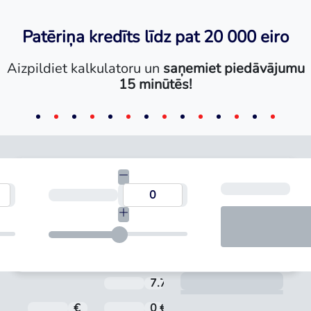
Patēriņa kredīts līdz pat 20 000 eiro
Aizpildiet kalkulatoru un
saņemiet piedāvājumu
15 minūtēs!
Mēn
umma
Termiņš
Aprē
7.71 %
Aizdevuma procentu likme ti
€
Kredīta summa
0 €
Noformēšanas maksa