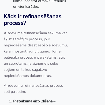
likme, padarot atmaksu reālāku
un vienkāršāku.
Kāds ir refinansēšanas
process?
Aizdevuma refinansēšana sākumā var
šķist sarežģīts process, jo ir
nepieciešams dzēst esošo aizdevumu,
kā arī noslēgt jaunu līgumu. Tomēr
patiesībā process ir pārskatāms, ātrs
un saprotams, ja aizņēmējs seko
soļiem un laikus sagatavo
nepieciešamos dokumentus.
Aizdevumu refinansēšanas process
soli pa solim:
Pieteikuma aizpildīšana –