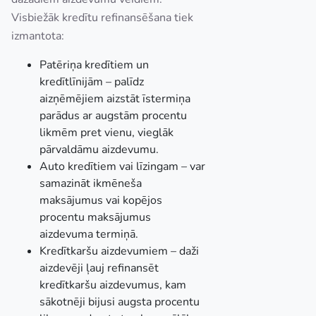
Visbiežāk kredītu refinansēšana tiek
izmantota:
Patēriņa kredītiem un
kredītlīnijām – palīdz
aizņēmējiem aizstāt īstermiņa
parādus ar augstām procentu
likmēm pret vienu, vieglāk
pārvaldāmu aizdevumu.
Auto kredītiem vai līzingam – var
samazināt ikmēneša
maksājumus vai kopējos
procentu maksājumus
aizdevuma termiņā.
Kredītkaršu aizdevumiem – daži
aizdevēji ļauj refinansēt
kredītkaršu aizdevumus, kam
sākotnēji bijusi augsta procentu