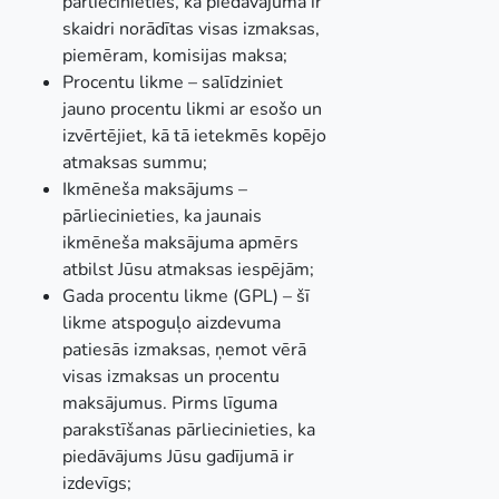
pārliecinieties, ka piedāvājumā ir
skaidri norādītas visas izmaksas,
piemēram, komisijas maksa;
Procentu likme – salīdziniet
jauno procentu likmi ar esošo un
izvērtējiet, kā tā ietekmēs kopējo
atmaksas summu;
Ikmēneša maksājums –
pārliecinieties, ka jaunais
ikmēneša maksājuma apmērs
atbilst Jūsu atmaksas iespējām;
Gada procentu likme (GPL) – šī
likme atspoguļo aizdevuma
patiesās izmaksas, ņemot vērā
visas izmaksas un procentu
maksājumus. Pirms līguma
parakstīšanas pārliecinieties, ka
piedāvājums Jūsu gadījumā ir
izdevīgs;