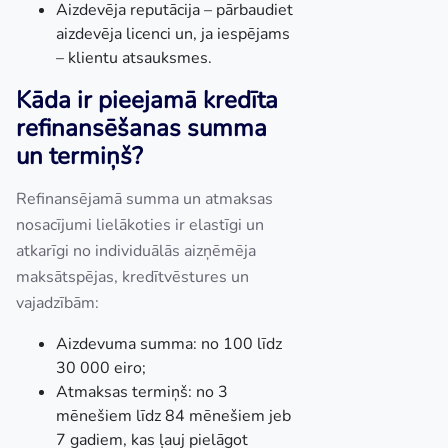
Aizdevēja reputācija – pārbaudiet
aizdevēja licenci un, ja iespējams
– klientu atsauksmes.
Kāda ir pieejamā kredīta
refinansēšanas summa
un termiņš?
Refinansējamā summa un atmaksas
nosacījumi lielākoties ir elastīgi un
atkarīgi no individuālās aizņēmēja
maksātspējas, kredītvēstures un
vajadzībām:
Aizdevuma summa: no 100 līdz
30 000 eiro;
Atmaksas termiņš: no 3
mēnešiem līdz 84 mēnešiem jeb
7 gadiem, kas ļauj pielāgot