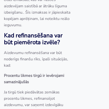
aizdevējam saistībā ar ātrāku līguma
izbeigšanu.. Šīs izmaksas ir jāpieskaita
kopējam aprēķinam, lai noteiktu reālo
ieguvumu.
Kad refinansēšana var
būt piemērota izvēle?
Aizdevumu refinansēšana var būt
noderīgs finanšu rīks, īpaši situācijās,
kad:
Procentu likmes tirgū ir ievērojami
samazinājušās
Ja tirgū tiek piedāvātas zemākas
procentu likmes, refinansējot
aizdevumu, var saņemt izdevīgāku