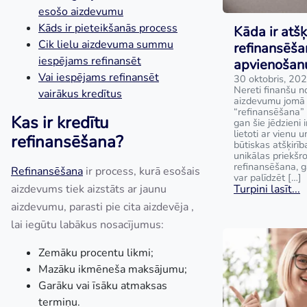
esošo aizdevumu
Kāds ir pieteikšanās process
Kāda ir atšķ
Cik lielu aizdevuma summu
refinansēša
iespējams refinansēt
apvienošan
Vai iespējams refinansēt
30 oktobris, 20
Nereti finanšu no
vairākus kredītus
aizdevumu jomā t
“refinansēšana” 
Kas ir kredītu
gan šie jēdzieni i
lietoti ar vienu 
refinansēšana?
būtiskas atšķirīb
unikālas priekš
refinansēšana, 
Refinansēšana
ir process, kurā esošais
var palīdzēt […]
aizdevums tiek aizstāts ar jaunu
Turpini lasīt...
aizdevumu, parasti pie cita aizdevēja ,
lai iegūtu labākus nosacījumus:
Zemāku procentu likmi;
Mazāku ikmēneša maksājumu;
Garāku vai īsāku atmaksas
termiņu.