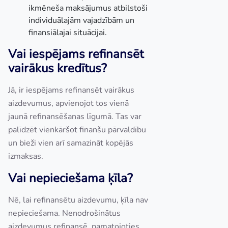
ikmēneša maksājumus atbilstoši
individuālajām vajadzībām un
finansiālajai situācijai.
Vai iespējams refinansēt
vairākus kredītus?
Jā, ir iespējams refinansēt vairākus
aizdevumus, apvienojot tos vienā
jaunā refinansēšanas līgumā. Tas var
palīdzēt vienkāršot finanšu pārvaldību
un bieži vien arī samazināt kopējās
izmaksas.
Vai nepieciešama ķīla?
Nē, lai refinansētu aizdevumu, ķīla nav
nepieciešama. Nenodrošinātus
aizdevumus refinansē, pamatojoties