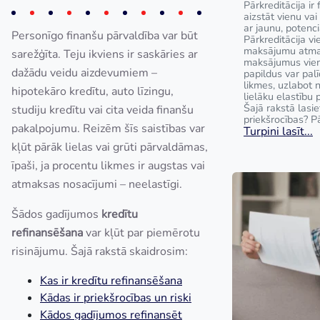
Pārkreditācija ir 
aizstāt vienu va
ar jaunu, potenci
Personīgo finanšu pārvaldība var būt
Pārkreditācija v
maksājumu atmak
sarežģīta. Teju ikviens ir saskāries ar
maksājumus vie
dažādu veidu aizdevumiem –
papildus var pal
likmes, uzlabot
hipotekāro kredītu, auto līzingu,
lielāku elastību 
Šajā rakstā lasie
studiju kredītu vai cita veida finanšu
priekšrocības? Pā
pakalpojumu. Reizēm šīs saistības var
Turpini lasīt...
kļūt pārāk lielas vai grūti pārvaldāmas,
īpaši, ja procentu likmes ir augstas vai
atmaksas nosacījumi – neelastīgi.
Šādos gadījumos
kredītu
refinansēšana
var kļūt par piemērotu
risinājumu. Šajā rakstā skaidrosim:
Kas ir kredītu refinansēšana
Kādas ir priekšrocības un riski
Kādos gadījumos refinansēt