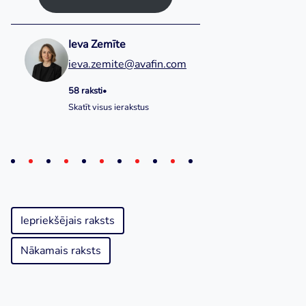
Ieva Zemīte
ieva.zemite@avafin.com
58 raksti
•
Skatīt visus ierakstus
Iepriekšējais raksts
Nākamais raksts