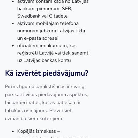
aktīvam kontam kādā no Latvijas
bankām, piemēram, SEB,
Swedbank vai Citadele
aktīvam mobilajam telefona
numuram jebkurā Latvijas tīklā
un e-pasta adresei
oficiāliem ienākumiem, kas
reģistrēti Latvijā vai tiek saņemti
uz Latvijas bankas kontu
Kā izvērtēt piedāvājumu?
Pirms līguma parakstīšanas ir svarīgi
pārskatīt visus piedāvājuma aspektus,
lai pārliecinātos, ka tas patiešām ir
labākais risinājums. Pievērsiet
uzmanību šiem kritērijiem:
Kopējās izmaksas –