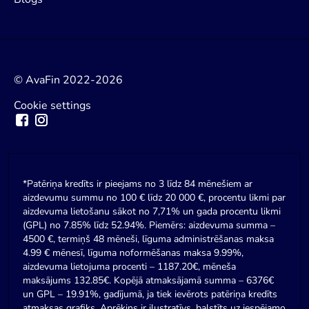
© AvaFin 2022-2026
Cookie settings
*Patēriņa kredīts ir pieejams no 3 līdz 84 mēnešiem ar
aizdevumu summu no 100 € līdz 20 000 €, procentu likmi par
aizdevuma lietošanu sākot no 7,71% un gada procentu likmi
(GPL) no 7.85% līdz 52.94%. Piemērs: aizdevuma summa –
4500 €, termiņš 48 mēneši, līguma administrēšanas maksa
4.99 € mēnesī, līguma noformēšanas maksa 9.99%,
aizdevuma lietojuma procenti – 1187.20€, mēneša
maksājums 132.85€. Kopējā atmaksājamā summa – 6376€
un GPL – 19.91%, gadījumā, ja tiek ievērots patēriņa kredīts
atmaksas grafiks. Aprēķins ir ilustratīvs, balstīts uz iespējamo