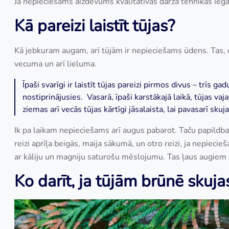
Ja nepieciešams aizdevums kvalitatīvas dārza tehnikas iegā
Kā pareizi laistīt tūjas?
Kā jebkuram augam, arī tūjām ir nepieciešams ūdens. Tas, 
vecuma un arī lieluma.
Īpaši svarīgi ir laistīt tūjas pareizi pirmos divus – trīs 
nostiprinājusies. Vasarā, īpaši karstākajā laikā, tūjas va
ziemas arī vecās tūjas kārtīgi jāsalaista, lai pavasarī sk
Ik pa laikam nepieciešams arī augus pabarot. Taču papildbar
reizi aprīļa beigās, maija sākumā, un otro reizi, ja nepiecieš
ar kāliju un magniju saturošu mēslojumu. Tas ļaus augiem ā
Ko darīt, ja tūjām brūnē skuja