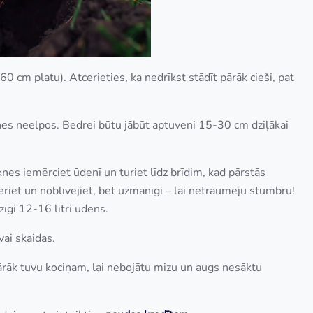
60 cm platu). Atcerieties, ka nedrīkst stādīt pārāk cieši, pat
aknes neelpos. Bedrei būtu jābūt aptuveni 15-30 cm dziļākai
es iemērciet ūdenī un turiet līdz brīdim, kad pārstās
zberiet un noblīvējiet, bet uzmanīgi – lai netraumēju stumbru!
zīgi 12-16 litri ūdens.
ai skaidas.
pārāk tuvu kociņam, lai nebojātu mizu un augs nesāktu