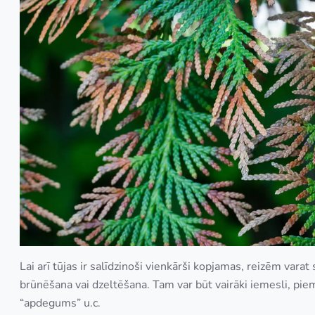
Lai arī tūjas ir salīdzinoši vienkārši kopjamas, reizēm vara
brūnēšana vai dzeltēšana. Tam var būt vairāki iemesli, p
“apdegums” u.c.