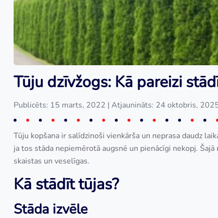
Tūju dzīvžogs: Kā pareizi stād
Publicēts: 15 marts, 2022
| Atjaunināts: 24 oktobris, 202
Tūju kopšana ir salīdzinoši vienkārša un neprasa daudz lai
ja tos stāda nepiemērotā augsnē un pienācīgi nekopj. Šajā 
skaistas un veselīgas.
Kā stādīt tūjas?
Stāda izvēle