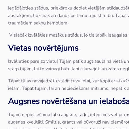
Iegādājoties stādus, priekšroku dodiet vietējām stādaudzēt
apstākļiem, līdzi nāk arī daudz bīstamu tūju slimību. Tāpat a
traumētiem sakņu kamoliem.
Vislabāk izvēlēties mazākus stādus, jo tie labāk ieaugsies 
Vietas novērtējums
Izvēlieties pareizo vietu! Tūjām patīk augt saulainā vietā 
starp tūjām, lai to vainagi būtu labi caurvējoti un zaros ne
Tāpat tūjas nevajadzētu stādīt tuvu ielai, kur kopā ar atku
ielām. Tāpat tūjām, lai arī nepieciešams mitrums, nepatīk a
Augsnes novērtēšana un ielaboš
Tūjām nepieciešama laba augsne, tādēļ ieteicams vēl pirms s
augsnes kvalitāti. Smiltis, grants vai būvgruži nav piemēro