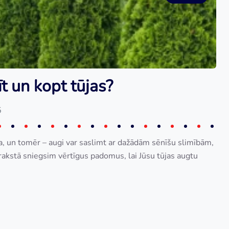
īt un kopt tūjas?
5
ka, un tomēr – augi var saslimt ar dažādām sēnīšu slimībām,
rakstā sniegsim vērtīgus padomus, lai Jūsu tūjas augtu