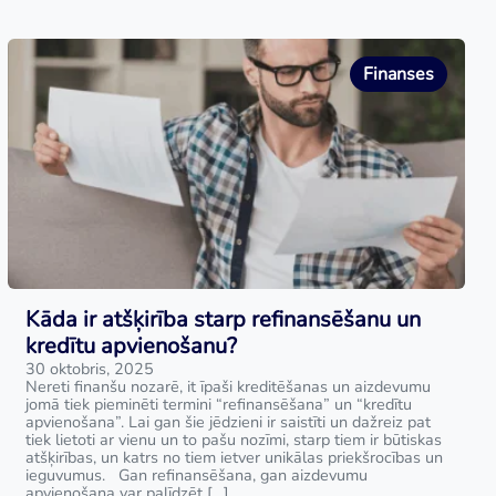
Finanses
Kāda ir atšķirība starp refinansēšanu un
kredītu apvienošanu?
30 oktobris, 2025
Nereti finanšu nozarē, it īpaši kreditēšanas un aizdevumu
jomā tiek pieminēti termini “refinansēšana” un “kredītu
apvienošana”. Lai gan šie jēdzieni ir saistīti un dažreiz pat
tiek lietoti ar vienu un to pašu nozīmi, starp tiem ir būtiskas
atšķirības, un katrs no tiem ietver unikālas priekšrocības un
ieguvumus. Gan refinansēšana, gan aizdevumu
apvienošana var palīdzēt […]