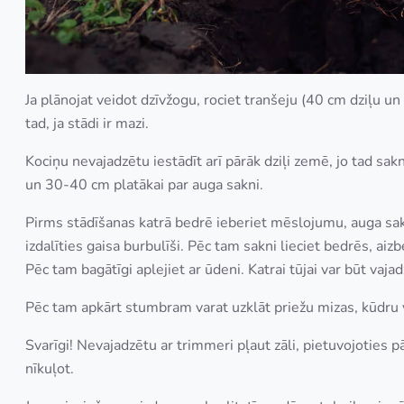
Ja plānojat veidot dzīvžogu, rociet tranšeju (40 cm dziļu un 
tad, ja stādi ir mazi.
Kociņu nevajadzētu iestādīt arī pārāk dziļi zemē, jo tad s
un 30-40 cm platākai par auga sakni.
Pirms stādīšanas katrā bedrē ieberiet mēslojumu, auga sakn
izdalīties gaisa burbulīši. Pēc tam sakni lieciet bedrēs, ai
Pēc tam bagātīgi aplejiet ar ūdeni. Katrai tūjai var būt vajad
Pēc tam apkārt stumbram varat uzklāt priežu mizas, kūdru v
Svarīgi! Nevajadzētu ar trimmeri pļaut zāli, pietuvojoties 
nīkuļot.