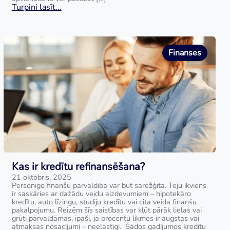
Turpini lasīt...
Finanses
Kas ir kredītu refinansēšana?
21 oktobris, 2025
Personīgo finanšu pārvaldība var būt sarežģīta. Teju ikviens
ir saskāries ar dažādu veidu aizdevumiem – hipotekāro
kredītu, auto līzingu, studiju kredītu vai cita veida finanšu
pakalpojumu. Reizēm šīs saistības var kļūt pārāk lielas vai
grūti pārvaldāmas, īpaši, ja procentu likmes ir augstas vai
atmaksas nosacījumi – neelastīgi. Šādos gadījumos kredītu