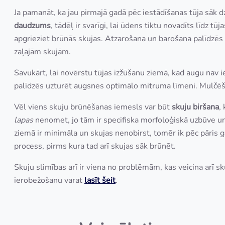
Ja pamanāt, ka jau pirmajā gadā pēc iestādīšanas tūja sāk dz
daudzums
, tādēļ ir svarīgi, lai ūdens tiktu novadīts līdz tū
apgrieziet brūnās skujas. Atzarošana un barošana palīdzēs
zaļajām skujām.
Savukārt, lai novērstu tūjas izžūšanu ziemā, kad augu nav i
palīdzēs uzturēt augsnes optimālo mitruma līmeni. Mulčēšana
Vēl viens skuju brūnēšanas iemesls var būt
skuju biršana
,
lapas
nenomet, jo tām ir specifiska morfoloģiskā uzbūve un p
ziemā ir minimāla un skujas nenobirst, tomēr ik pēc pāris g
process, pirms kura tad arī skujas sāk brūnēt.
Skuju slimības arī ir viena no problēmām, kas veicina arī 
ierobežošanu varat
lasīt šeit
.