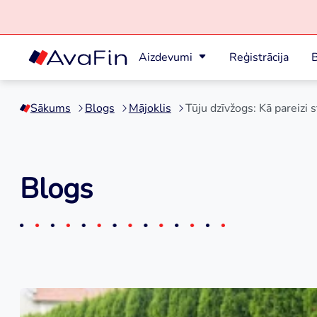
Aizdevumi
Reģistrācija
B
Skip
to
Sākums
Blogs
Mājoklis
Tūju dzīvžogs: Kā pareizi s
content
Blogs