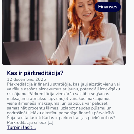
Finanses
Kas ir pārkreditācija?
12 decembris, 2025
Pārkreditācija ir finanšu stratēģija, kas ļauj aizstāt vienu vai
vairākus esošos aizdevumus ar jaunu, potenciāli izdevīgāku
risinājumu. Pārkreditācija vienkāršo saistību segšanas
maksājumu atmaksu, apvienojot vairākus maksājumus
vienā ikmēneša maksājumā, un papildus var palīdzēt
samazināt procentu likmes, uzlabot naudas plūsmu un
nodrošināt lielāku elastību personīgo finanšu pārvaldībā.
Šajā rakstā lasiet: Kādas ir pārkreditācijas priekšrocības?
Pārkreditācija sniedz […]
Turpini lasīt...