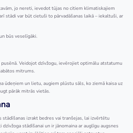
avām, jo nereti, ievedot tūjas no citiem klimatiskajiem
rī stādi var būt cietuši to pārvadāšanas laikā – iekaltuši, ar
un būs veselīgāki.
un pusēnā. Veidojot dzīvžogu, ievērojiet optimālu atstatumu
glabātos mitrums.
šņa ūdeņiem un lietu, augiem plūstu sāls, ko ziemā kaisa uz
ugt pārāk mitrās vietās.
ana
tādīšanas izrakt bedres vai tranšejas, lai izvērtētu
ti dzīvžoga stādīšanai un ir jānomaina ar auglīgu augsnes