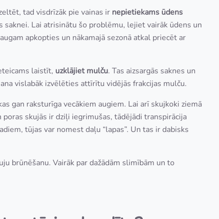
eltēt, tad visdrīzāk pie vainas ir
nepietiekams ūdens
jas saknei. Lai atrisinātu šo problēmu, lejiet vairāk ūdens un
 augam apkopties un nākamajā sezonā atkal priecēt ar
eteicams laistīt,
uzklājiet mulču
. Tas aizsargās saknes un
 vislabāk izvēlēties attīrītu vidējās frakcijas mulču.
 kas gan raksturīga vecākiem augiem. Lai arī skujkoki ziemā
oras skujās ir dziļi iegrimušas, tādējādi transpirācija
adiem, tūjas var nomest daļu “lapas”. Un tas ir dabisks
skuju brūnēšanu. Vairāk par dažādām slimībām un to