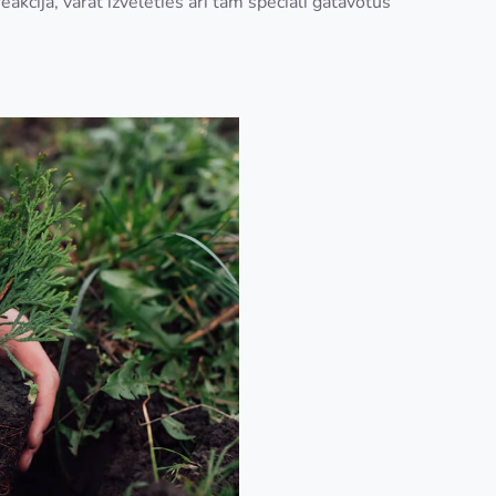
akcija, varat izvēlēties arī tam speciāli gatavotus