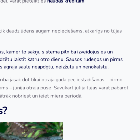
dei, varat pieteikties
n
audas kredītam
.
cik daudz ūdens augam nepieciešams, atkarīgs no tūjas
gadus, kamēr to sakņu sistēma pilnībā izveidojusies un
jadzētu laistīt katru otro dienu. Sausos rudeņos un pirms
ujas agrajā saulē neapdgtu, neizžūtu un nenokalstu.
ība jāsāk dot tikai otrajā gadā pēc iestādīšanas – pirmo
ams – jūnija otrajā pusē. Savukārt jūlijā tūjas varat pabarot
trāk nobriest un ieiet miera periodā.
s?