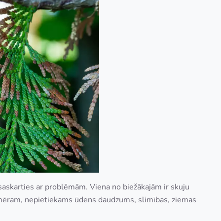
t saskarties ar problēmām. Viena no biežākajām ir skuju
iemēram, nepietiekams ūdens daudzums, slimības, ziemas