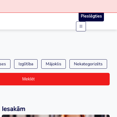
Pieslēgties
ses
Izglītība
Mājoklis
Nekategorizēts
Meklēt
Iesakām