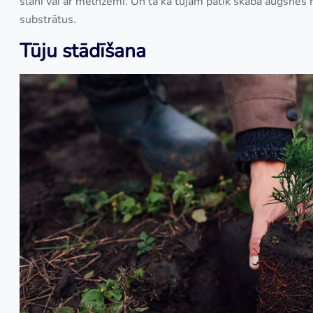
slāni vai ar melnzemi. Un tā kā tūjām patīk skāba augsnes re
substrātus.
Tūju stādīšana