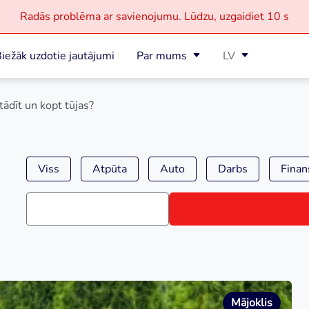
Radās problēma ar savienojumu.
Lūdzu, uzgaidiet
10 s
iežāk uzdotie jautājumi
Par mums
LV
tādīt un kopt tūjas?
Viss
Atpūta
Auto
Darbs
Finan
Mājoklis