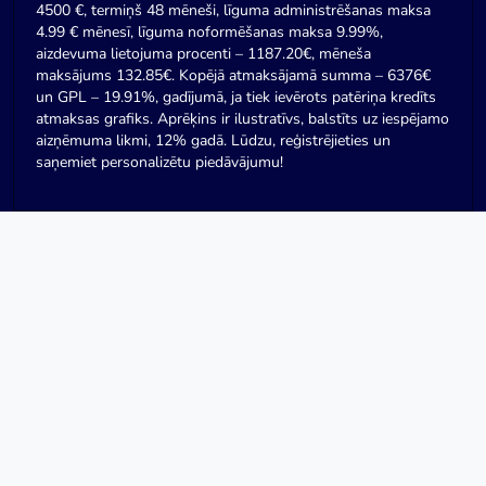
4500 €, termiņš 48 mēneši, līguma administrēšanas maksa
4.99 € mēnesī, līguma noformēšanas maksa 9.99%,
aizdevuma lietojuma procenti – 1187.20€, mēneša
maksājums 132.85€. Kopējā atmaksājamā summa – 6376€
un GPL – 19.91%, gadījumā, ja tiek ievērots patēriņa kredīts
atmaksas grafiks. Aprēķins ir ilustratīvs, balstīts uz iespējamo
aizņēmuma likmi, 12% gadā. Lūdzu, reģistrējieties un
saņemiet personalizētu piedāvājumu!