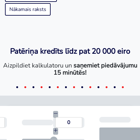
Nākamais raksts
Patēriņa kredīts līdz pat 20 000 eiro
Aizpildiet kalkulatoru un
saņemiet piedāvājumu
15 minūtēs!
Mēn
umma
Termiņš