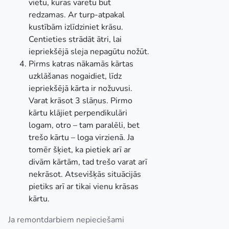
vietu, kuras varētu būt
redzamas. Ar turp-atpakal
kustībām izlīdziniet krāsu.
Centieties strādāt ātri, lai
iepriekšējā sleja nepagūtu nožūt.
Pirms katras nākamās kārtas
uzklāšanas nogaidiet, līdz
iepriekšējā kārta ir nožuvusi.
Varat krāsot 3 slāņus. Pirmo
kārtu klājiet perpendikulāri
logam, otro – tam paralēli, bet
trešo kārtu – loga virzienā. Ja
tomēr šķiet, ka pietiek arī ar
divām kārtām, tad trešo varat arī
nekrāsot. Atsevišķās situācijās
pietiks arī ar tikai vienu krāsas
kārtu.
Ja remontdarbiem nepieciešami