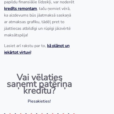
papildu finansiālie līdzekļi, var noderēt
kredīts remontam
, taču ņemiet vērā,
ka aizdevums būs jāatmaksā saskaņā
ar atmaksas grafiku, tādēļ pret to
jāattiecas atbildīgi un rūpīgi jāizvērtē
maksātspēja!
Lasiet arī rakstu par to,
kā plā
not un
iekārtot virtuvi
!
Vai vēlaties
saņemt patēriņa
kredītu?
Piesakieties!