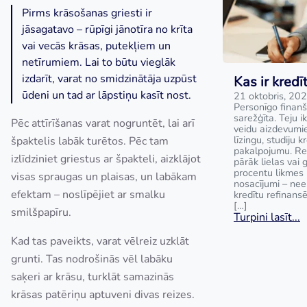
Pirms krāsošanas griesti ir
jāsagatavo – rūpīgi jānotīra no krīta
vai vecās krāsas, putekļiem un
netīrumiem. Lai to būtu vieglāk
izdarīt, varat no smidzinātāja uzpūst
Kas ir kred
ūdeni un tad ar lāpstiņu kasīt nost.
21 oktobris, 20
Personīgo finanš
sarežģīta. Teju i
Pēc attīrīšanas varat nogruntēt, lai arī
veidu aizdevumie
līzingu, studiju k
špaktelis labāk turētos. Pēc tam
pakalpojumu. Rei
izlīdziniet griestus ar špakteli, aizklājot
pārāk lielas vai 
procentu likmes 
visas spraugas un plaisas, un labākam
nosacījumi – nee
efektam – noslīpējiet ar smalku
kredītu refinans
[…]
smilšpapīru.
Turpini lasīt...
Kad tas paveikts, varat vēlreiz uzklāt
grunti. Tas nodrošinās vēl labāku
saķeri ar krāsu, turklāt samazinās
krāsas patēriņu aptuveni divas reizes.