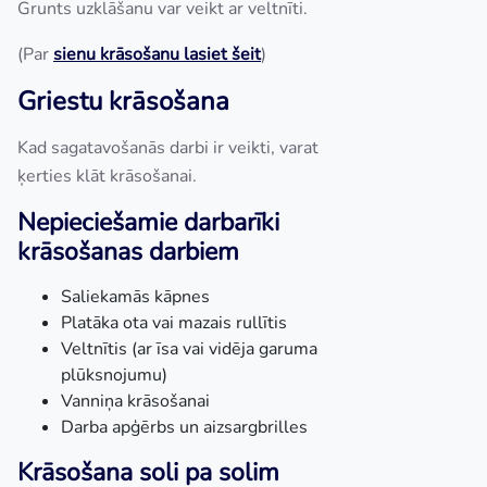
Grunts uzklāšanu var veikt ar veltnīti.
(Par
sienu krāsošanu lasiet še
it
)
Griestu krāsošana
Kad sagatavošanās darbi ir veikti, varat
ķerties klāt krāsošanai.
Nepieciešamie darbarīki
krāsošanas darbiem
Saliekamās kāpnes
Platāka ota vai mazais rullītis
Veltnītis (ar īsa vai vidēja garuma
plūksnojumu)
Vanniņa krāsošanai
Darba apģērbs un aizsargbrilles
Krāsošana soli pa solim