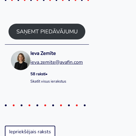
SAŅEMT PIEDĀVĀJUMU
Ieva Zemīte
ieva.zemite@avafin.com
58 raksti
•
Skatīt visus ierakstus
Iepriekšējais raksts