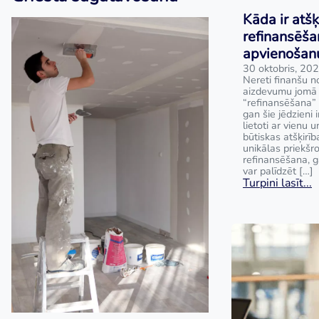
Kāda ir atšķ
refinansēša
apvienošan
30 oktobris, 20
Nereti finanšu no
aizdevumu jomā t
“refinansēšana” 
gan šie jēdzieni i
lietoti ar vienu 
būtiskas atšķirīb
unikālas priekš
refinansēšana, 
var palīdzēt […]
Turpini lasīt...