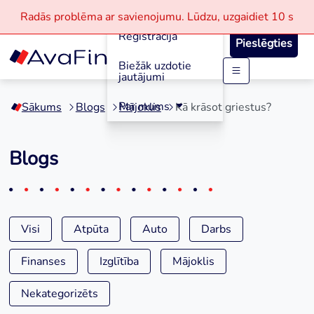
Aizdevumi
Radās problēma ar savienojumu.
Lūdzu, uzgaidiet
10 s
Reģistrācija
Pieslēgties
Biežāk uzdotie
jautājumi
Skip
to
Par mums
Sākums
Blogs
Mājoklis
Kā krāsot griestus?
content
Blogs
Visi
Atpūta
Auto
Darbs
Finanses
Izglītība
Mājoklis
Nekategorizēts