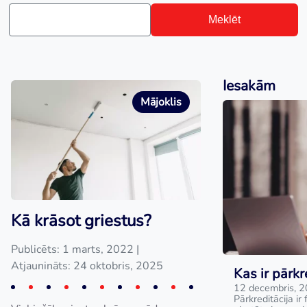
Meklēt
Iesakām
Mājoklis
Kā krāsot griestus?
Publicēts: 1 marts, 2022
|
Atjaunināts: 24 oktobris, 2025
Kas ir pārkr
12 decembris, 
Pārkreditācija ir 