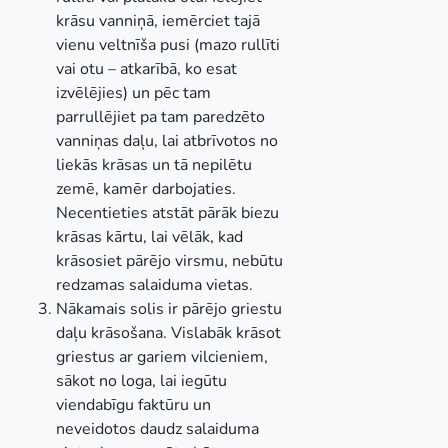
krāsu vanniņā, iemērciet tajā
vienu veltnīša pusi (mazo rullīti
vai otu – atkarībā, ko esat
izvēlējies) un pēc tam
parrullējiet pa tam paredzēto
vanniņas daļu, lai atbrīvotos no
liekās krāsas un tā nepilētu
zemē, kamēr darbojaties.
Necentieties atstāt pārāk biezu
krāsas kārtu, lai vēlāk, kad
krāsosiet pārējo virsmu, nebūtu
redzamas salaiduma vietas.
Nākamais solis ir pārējo griestu
daļu krāsošana. Vislabāk krāsot
griestus ar gariem vilcieniem,
sākot no loga, lai iegūtu
viendabīgu faktūru un
neveidotos daudz salaiduma