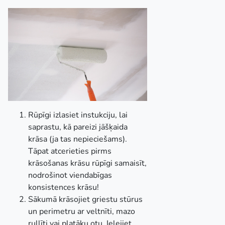
Rūpīgi izlasiet instukciju, lai
saprastu, kā pareizi jāšķaida
krāsa (ja tas nepieciešams).
Tāpat atcerieties pirms
krāsošanas krāsu rūpīgi samaisīt,
nodrošinot viendabīgas
konsistences krāsu!
Sākumā krāsojiet griestu stūrus
un perimetru ar veltnīti, mazo
rullīti vai platāku otu. Ielejiet