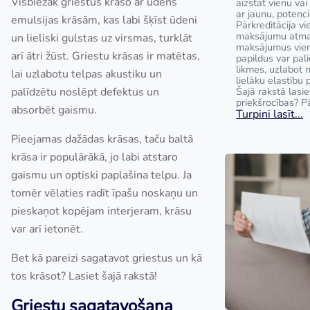
Visbiežāk griestus krāso ar ūdens
aizstāt vienu va
ar jaunu, potenci
emulsijas krāsām, kas labi šķīst ūdeni
Pārkreditācija v
maksājumu atmak
un lieliski gulstas uz virsmas, turklāt
maksājumus vie
arī ātri žūst. Griestu krāsas ir matētas,
papildus var pal
likmes, uzlabot
lai uzlabotu telpas akustiku un
lielāku elastību 
palīdzētu noslēpt defektus un
Šajā rakstā lasie
priekšrocības? Pā
absorbēt gaismu.
Turpini lasīt...
Pieejamas dažādas krāsas, taču baltā
krāsa ir populārākā, jo labi atstaro
gaismu un optiski paplašina telpu. Ja
tomēr vēlaties radīt īpašu noskaņu un
pieskaņot kopējam interjeram, krāsu
var arī ietonēt.
Bet kā pareizi sagatavot griestus un kā
tos krāsot? Lasiet šajā rakstā!
Griestu sagatavošana