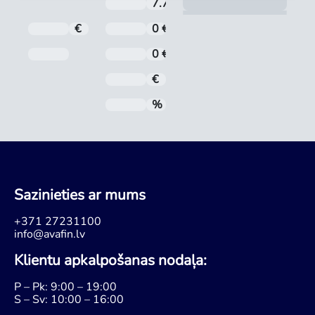
Aprē
7.71 %
Aizdevuma procentu likme ti
€
Kredīta summa
0 €
Noformēšanas maksa
Pēdējā maksājuma datums
0 €
Administrēšanas maksa
€
Mēneša maksājums
%
Gada procentu likme (GPL)
Sazinieties ar mums
+371 27231100
info@avafin.lv
Klientu apkalpošanas nodaļa:
P – Pk: 9:00 – 19:00
S – Sv: 10:00 – 16:00