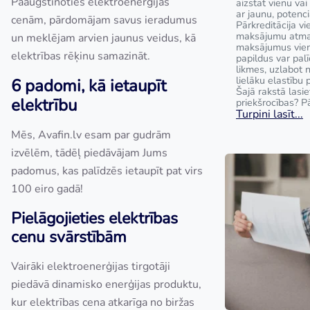
Paaugstinoties elektroenerģijas
aizstāt vienu va
ar jaunu, potenci
cenām, pārdomājam savus ieradumus
Pārkreditācija v
maksājumu atmak
un meklējam arvien jaunus veidus, kā
maksājumus vie
elektrības rēķinu samazināt.
papildus var pal
likmes, uzlabot
lielāku elastību 
6 padomi, kā ietaupīt
Šajā rakstā lasie
elektrību
priekšrocības? Pā
Turpini lasīt...
Mēs, Avafin.lv esam par gudrām
izvēlēm, tādēļ piedāvājam Jums
padomus, kas palīdzēs ietaupīt pat virs
100 eiro gadā!
Pielāgojieties elektrības
cenu svārstībām
Vairāki elektroenerģijas tirgotāji
piedāvā dinamisko enerģijas produktu,
kur elektrības cena atkarīga no biržas