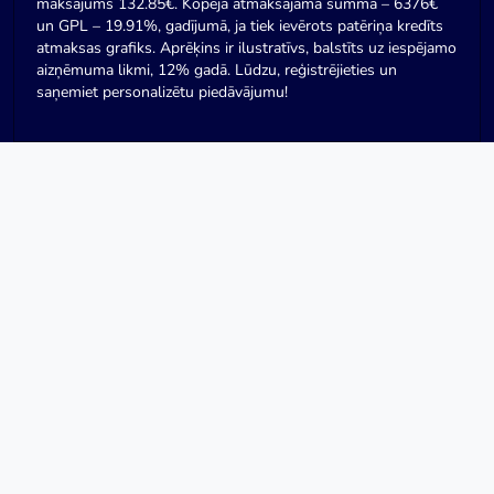
maksājums 132.85€. Kopējā atmaksājamā summa – 6376€
un GPL – 19.91%, gadījumā, ja tiek ievērots patēriņa kredīts
atmaksas grafiks. Aprēķins ir ilustratīvs, balstīts uz iespējamo
aizņēmuma likmi, 12% gadā. Lūdzu, reģistrējieties un
saņemiet personalizētu piedāvājumu!