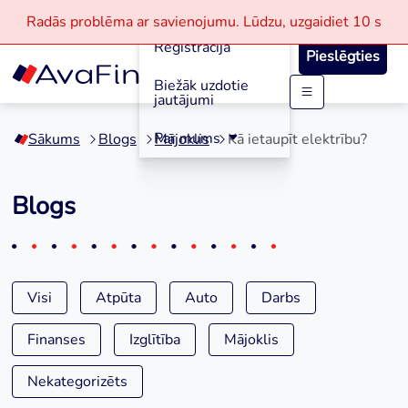
Aizdevumi
Radās problēma ar savienojumu.
Lūdzu, uzgaidiet
10 s
Reģistrācija
Pieslēgties
Biežāk uzdotie
jautājumi
Skip
to
Par mums
Sākums
Blogs
Mājoklis
Kā ietaupīt elektrību?
content
Blogs
Visi
Atpūta
Auto
Darbs
Finanses
Izglītība
Mājoklis
Nekategorizēts