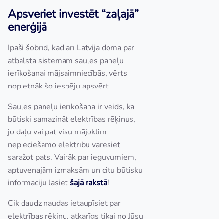
Apsveriet investēt “zaļajā”
enerģijā
Īpaši šobrīd, kad arī Latvijā domā par
atbalsta sistēmām saules paneļu
ierīkošanai mājsaimniecībās, vērts
nopietnāk šo iespēju apsvērt.
Saules paneļu ierīkošana ir veids, kā
būtiski samazināt elektrības rēķinus,
jo daļu vai pat visu mājoklim
nepieciešamo elektrību varēsiet
saražot pats. Vairāk par ieguvumiem,
aptuvenajām izmaksām un citu būtisku
informāciju lasiet
š
ajā rakstā
!
Cik daudz naudas ietaupīsiet par
elektrības rēķinu, atkarīgs tikai no Jūsu