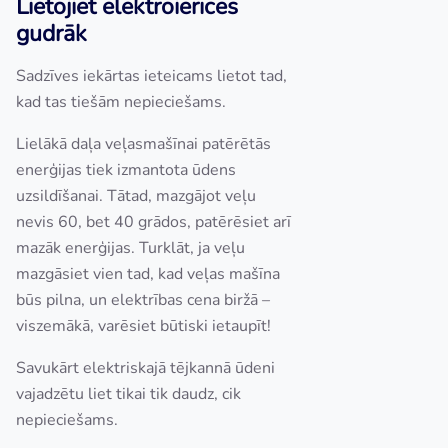
Lietojiet elektroierīces
gudrāk
Sadzīves iekārtas ieteicams lietot tad,
kad tas tiešām nepieciešams.
Lielākā daļa veļasmašīnai patērētās
enerģijas tiek izmantota ūdens
uzsildīšanai. Tātad, mazgājot veļu
nevis 60, bet 40 grādos, patērēsiet arī
mazāk enerģijas. Turklāt, ja veļu
mazgāsiet vien tad, kad veļas mašīna
būs pilna, un elektrības cena biržā –
viszemākā, varēsiet būtiski ietaupīt!
Savukārt elektriskajā tējkannā ūdeni
vajadzētu liet tikai tik daudz, cik
nepieciešams.