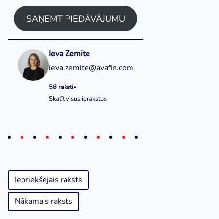
SAŅEMT PIEDĀVĀJUMU
Ieva Zemīte
ieva.zemite@avafin.com
58 raksti
•
Skatīt visus ierakstus
Iepriekšējais raksts
Nākamais raksts