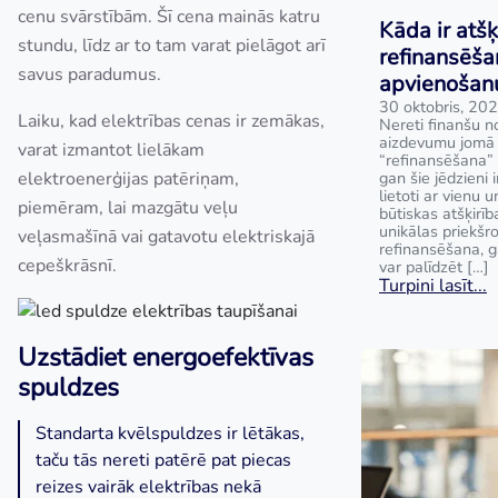
cenu svārstībām. Šī cena mainās katru
Kāda ir atšķ
stundu, līdz ar to tam varat pielāgot arī
refinansēša
savus paradumus.
apvienošan
30 oktobris, 20
Laiku, kad elektrības cenas ir zemākas,
Nereti finanšu no
aizdevumu jomā t
varat izmantot lielākam
“refinansēšana” 
elektroenerģijas patēriņam,
gan šie jēdzieni i
lietoti ar vienu 
piemēram, lai mazgātu veļu
būtiskas atšķirīb
unikālas priekš
veļasmašīnā vai gatavotu elektriskajā
refinansēšana, 
cepeškrāsnī.
var palīdzēt […]
Turpini lasīt...
Uzstādiet energoefektīvas
spuldzes
Standarta kvēlspuldzes ir lētākas,
taču tās nereti patērē pat piecas
reizes vairāk elektrības nekā