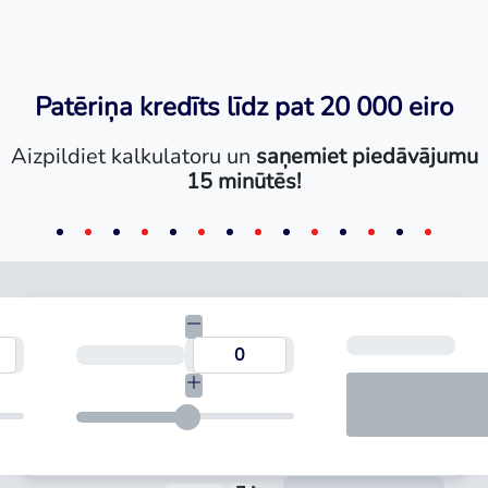
Patēriņa kredīts līdz pat 20 000 eiro
Aizpildiet kalkulatoru un
saņemiet piedāvājumu
15 minūtēs!
Mēn
umma
Termiņš