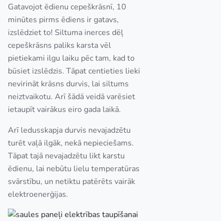
Gatavojot ēdienu cepeškrāsnī, 10
minūtes pirms ēdiens ir gatavs,
izslēdziet to! Siltuma inerces dēļ
cepeškrāsns paliks karsta vēl
pietiekami ilgu laiku pēc tam, kad to
būsiet izslēdzis. Tāpat centieties lieki
nevirināt krāsns durvis, lai siltums
neiztvaikotu. Arī šādā veidā varēsiet
ietaupīt vairākus eiro gada laikā.
Arī ledusskapja durvis nevajadzētu
turēt vaļā ilgāk, nekā nepieciešams.
Tāpat tajā nevajadzētu likt karstu
ēdienu, lai nebūtu lielu temperatūras
svārstību, un netiktu patērēts vairāk
elektroenerģijas.