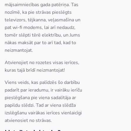
mājsaimniecības gada patēriņa. Tas
nozīmē, ka pie strāvas pieslēgts
televizors, tējkanna, veļasmašīna un
pat wi-fi modems, lai arī nedaudz,
tomēr slēpti tērē elektrību, un Jums
nākas maksāt par to arī tad, kad to
neizmantojat.
Atvienojiet no rozetes visas ierīces,
kuras tajā brīdī neizmantojat!
Viens veids, kas palīdzēs šo darbību
padarīt par ieradumu, ir vairāku ierīču
pieslēgšana pie viena sadalītāja ar
papildu slēdzi. Tad ar viena slēdža
izslēgšanu vairākas ierīces vienlaicīgi
atvienosiet no strāvas.