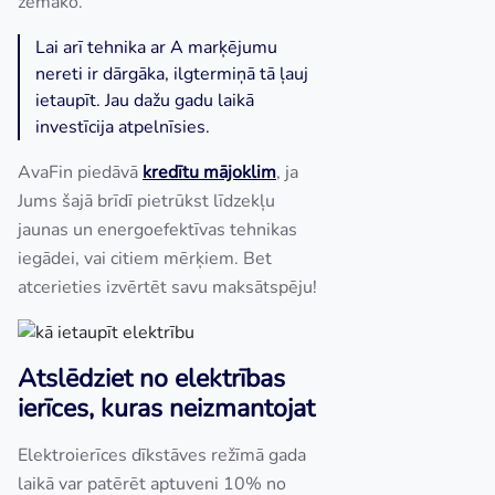
zemāko.
Lai arī tehnika ar A marķējumu
nereti ir dārgāka, ilgtermiņā tā ļauj
ietaupīt. Jau dažu gadu laikā
investīcija atpelnīsies.
AvaFin piedāvā
k
redītu mājoklim
, ja
Jums šajā brīdī pietrūkst līdzekļu
jaunas un energoefektīvas tehnikas
iegādei, vai citiem mērķiem. Bet
atcerieties izvērtēt savu maksātspēju!
Atslēdziet no elektrības
ierīces, kuras neizmantojat
Elektroierīces dīkstāves režīmā gada
laikā var patērēt aptuveni 10% no