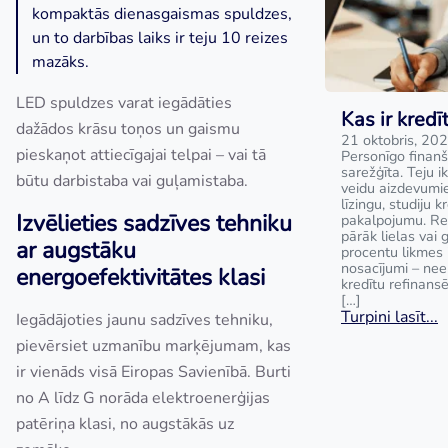
kompaktās dienasgaismas spuldzes,
un to darbības laiks ir teju 10 reizes
mazāks.
LED spuldzes varat iegādāties
Kas ir kred
dažādos krāsu toņos un gaismu
21 oktobris, 20
pieskaņot attiecīgajai telpai – vai tā
Personīgo finanš
sarežģīta. Teju i
būtu darbistaba vai guļamistaba.
veidu aizdevumie
līzingu, studiju k
Izvēlieties sadzīves tehniku
pakalpojumu. Rei
pārāk lielas vai 
ar augstāku
procentu likmes 
nosacījumi – nee
energoefektivitātes klasi
kredītu refinans
[…]
Turpini lasīt...
Iegādājoties jaunu sadzīves tehniku,
pievērsiet uzmanību marķējumam, kas
ir vienāds visā Eiropas Savienībā. Burti
no A līdz G norāda elektroenerģijas
patēriņa klasi, no augstākās uz