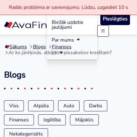
Radās problēma ar savienojumu.
Lūdzu, uzgaidiet
10 s
Reģistrācija
Pieslēgties
Biežāk uzdotie
jautājumi
Skip
Par mums
to
Sākums
Blogs
Finanses
content
Ar ko jārēķinās, atkārtoti piesakoties kredītam?
LV
Blogs
Viss
Atpūta
Auto
Darbs
Finanses
Izglītība
Mājoklis
Nekategorizēts