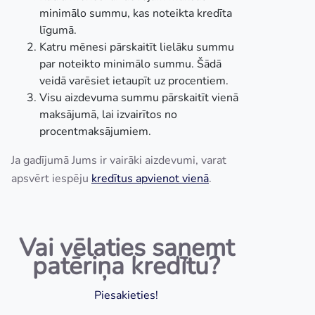
minimālo summu, kas noteikta kredīta
līgumā.
Katru mēnesi pārskaitīt lielāku summu
par noteikto minimālo summu. Šādā
veidā varēsiet ietaupīt uz procentiem.
Visu aizdevuma summu pārskaitīt vienā
maksājumā, lai izvairītos no
procentmaksājumiem.
Ja gadījumā Jums ir vairāki aizdevumi, varat
apsvērt iespēju
kredītus apvienot vienā
.
Vai vēlaties saņemt
patēriņa kredītu?
Piesakieties!