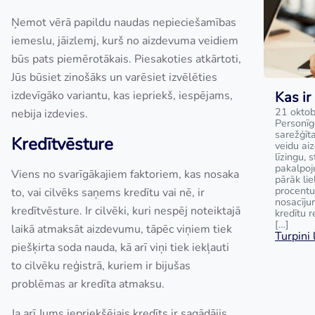
Ņemot vērā papildu naudas nepieciešamības
iemeslu, jāizlemj, kurš no aizdevuma veidiem
būs pats piemērotākais. Piesakoties atkārtoti,
Jūs būsiet zinošāks un varēsiet izvēlēties
izdevīgāko variantu, kas iepriekš, iespējams,
Kas ir
21 oktob
nebija izdevies.
Personīg
sarežģīta
Kredītvēsture
veidu ai
līzingu, 
pakalpoj
Viens no svarīgākajiem faktoriem, kas nosaka
pārāk lie
procentu
to, vai cilvēks saņems kredītu vai nē, ir
nosacīju
kredītvēsture. Ir cilvēki, kuri nespēj noteiktajā
kredītu 
[…]
laikā atmaksāt aizdevumu, tāpēc viņiem tiek
Turpini l
piešķirta soda nauda, kā arī viņi tiek iekļauti
to cilvēku reģistrā, kuriem ir bijušas
problēmas ar kredīta atmaksu.
Ja arī Jums iepriekšējais kredīts ir sagādājis