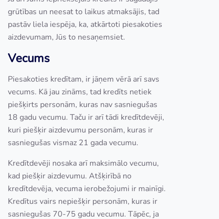
grūtības un neesat to laikus atmaksājis, tad
pastāv liela iespēja, ka, atkārtoti piesakoties
aizdevumam, Jūs to nesaņemsiet.
Vecums
Piesakoties kredītam, ir jāņem vērā arī savs
vecums. Kā jau zināms, tad kredīts netiek
piešķirts personām, kuras nav sasniegušas
18 gadu vecumu. Taču ir arī tādi kredītdevēji,
kuri piešķir aizdevumu personām, kuras ir
sasniegušas vismaz 21 gada vecumu.
Kredītdevēji nosaka arī maksimālo vecumu,
kad piešķir aizdevumu. Atšķirībā no
kredītdevēja, vecuma ierobežojumi ir mainīgi.
Kredītus vairs nepiešķir personām, kuras ir
sasniegušas 70-75 gadu vecumu. Tāpēc, ja