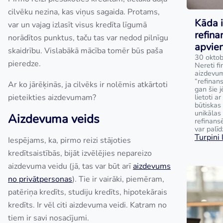
cilvēku nezina, kas viņus sagaida. Protams,
Kāda i
var un vajag izlasīt visus kredīta līgumā
refina
norādītos punktus, taču tas var nedod pilnīgu
apvie
skaidrību. Vislabākā mācība tomēr būs paša
30 oktob
pieredze.
Nereti fi
aizdevum
“refinan
Ar ko jārēķinās, ja cilvēks ir nolēmis atkārtoti
gan šie j
pieteikties aizdevumam?
lietoti a
būtiskas 
unikālas
Aizdevuma veids
refinans
var palīd
Turpini l
Iespējams, ka, pirmo reizi stājoties
kredītsaistībās, bijāt izvēlējies nepareizo
aizdevuma veidu (jā, tas var būt arī
aizdevums
no privātpersonas
). Tie ir vairāki, piemēram,
patēriņa kredīts, studiju kredīts, hipotekārais
kredīts. Ir vēl citi aizdevuma veidi. Katram no
tiem ir savi nosacījumi.