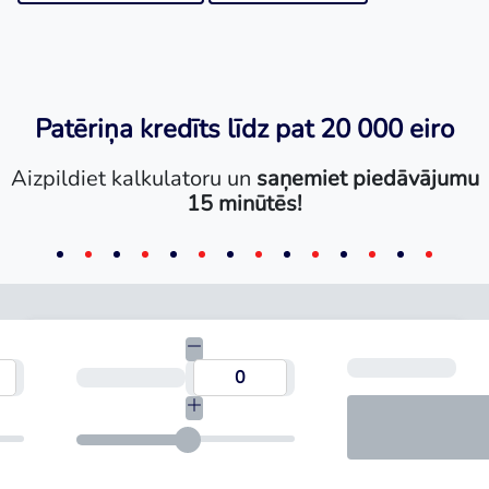
Patēriņa kredīts līdz pat 20 000 eiro
Aizpildiet kalkulatoru un
saņemiet piedāvājumu
15 minūtēs!
Mēn
umma
Termiņš