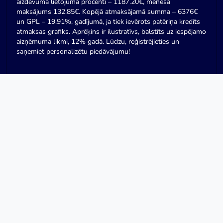
aizdevuma lietojuma procenti – 1187.20€, mēneša
maksājums 132.85€. Kopējā atmaksājamā summa – 6376€
un GPL – 19.91%, gadījumā, ja tiek ievērots patēriņa kredīts
atmaksas grafiks. Aprēķins ir ilustratīvs, balstīts uz iespējamo
aizņēmuma likmi, 12% gadā. Lūdzu, reģistrējieties un
saņemiet personalizētu piedāvājumu!