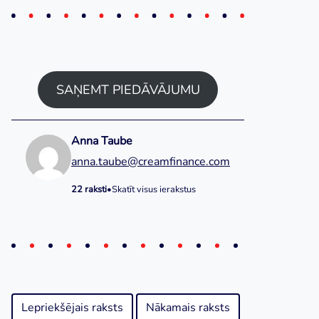
SAŅEMT PIEDĀVĀJUMU
Anna Taube
anna.taube@creamfinance.com
22 raksti
•
Skatīt visus ierakstus
Lepriekšējais raksts
Nākamais raksts