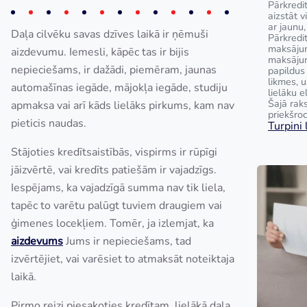
Pārkredit
aizstāt 
ar jaunu,
Daļa cilvēku savas dzīves laikā ir ņēmuši
Pārkredi
maksājum
aizdevumu. Iemesli, kāpēc tas ir bijis
maksāju
nepieciešams, ir dažādi, piemēram, jaunas
papildus
likmes, 
automašīnas iegāde, mājokļa iegāde, studiju
lielāku e
Šajā raks
apmaksa vai arī kāds lielāks pirkums, kam nav
priekšroc
pieticis naudas.
Turpini l
Stājoties kredītsaistībās, vispirms ir rūpīgi
jāizvērtē, vai kredīts patiešām ir vajadzīgs.
Iespējams, ka vajadzīgā summa nav tik liela,
tapēc to varētu palūgt tuviem draugiem vai
ģimenes locekļiem. Tomēr, ja izlemjat, ka
aizdevums
Jums ir nepieciešams, tad
izvērtējiet, vai varēsiet to atmaksāt noteiktaja
laikā.
Pirmo reizi piesakoties kredītam, lielākā daļa