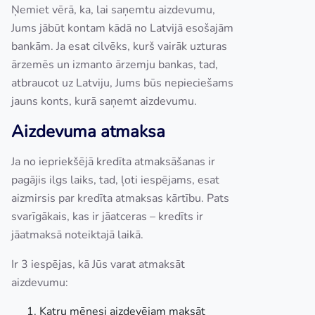
Ņemiet vērā, ka, lai saņemtu aizdevumu,
Jums jābūt kontam kādā no Latvijā esošajām
bankām. Ja esat cilvēks, kurš vairāk uzturas
ārzemēs un izmanto ārzemju bankas, tad,
atbraucot uz Latviju, Jums būs nepieciešams
jauns konts, kurā saņemt aizdevumu.
Aizdevuma atmaksa
Ja no iepriekšējā kredīta atmaksāšanas ir
pagājis ilgs laiks, tad, ļoti iespējams, esat
aizmirsis par kredīta atmaksas kārtību. Pats
svarīgākais, kas ir jāatceras – kredīts ir
jāatmaksā noteiktajā laikā.
Ir 3 iespējas, kā Jūs varat atmaksāt
aizdevumu:
Katru mēnesi aizdevējam maksāt