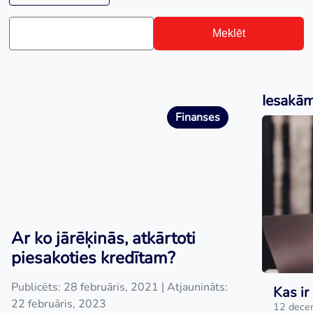
Meklēt
Iesakā
Finanses
Ar ko jārēķinās, atkārtoti
piesakoties kredītam?
Publicēts: 28 februāris, 2021
| Atjaunināts:
Kas ir
22 februāris, 2023
12 dece