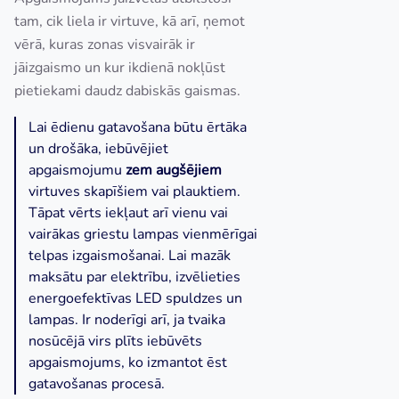
tam, cik liela ir virtuve, kā arī, ņemot
vērā, kuras zonas visvairāk ir
jāizgaismo un kur ikdienā nokļūst
pietiekami daudz dabiskās gaismas.
Lai ēdienu gatavošana būtu ērtāka
un drošāka, iebūvējiet
apgaismojumu
zem augšējiem
virtuves skapīšiem vai plauktiem.
Tāpat vērts iekļaut arī vienu vai
vairākas griestu lampas vienmērīgai
telpas izgaismošanai. Lai mazāk
maksātu par elektrību, izvēlieties
energoefektīvas LED spuldzes un
lampas. Ir noderīgi arī, ja tvaika
nosūcējā virs plīts iebūvēts
apgaismojums, ko izmantot ēst
gatavošanas procesā.