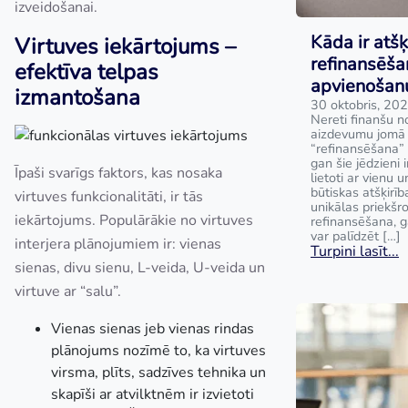
izveidošanai.
Kāda ir atšķ
Virtuves iekārtojums –
refinansēša
efektīva telpas
apvienošan
izmantošana
30 oktobris, 20
Nereti finanšu no
aizdevumu jomā t
“refinansēšana” 
gan šie jēdzieni i
Īpaši svarīgs faktors, kas nosaka
lietoti ar vienu 
būtiskas atšķirīb
virtuves funkcionalitāti, ir tās
unikālas priekš
iekārtojums. Populārākie no virtuves
refinansēšana, 
var palīdzēt […]
interjera plānojumiem ir: vienas
Turpini lasīt...
sienas, divu sienu, L-veida, U-veida un
virtuve ar “salu”.
Vienas sienas jeb vienas rindas
plānojums nozīmē to, ka virtuves
virsma, plīts, sadzīves tehnika un
skapīši ar atvilktnēm ir izvietoti