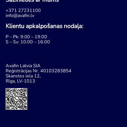
+371 27231100
info@avafin.lv
Klientu apkalpošanas nodaļa:
P – Pk: 9:00 – 19:00
S – Sv: 10:00 – 16:00
Avafin Latvia SIA
Reģistrācijas Nr. 40103283854
Skanstes iela 12,
Rīga, LV-1013