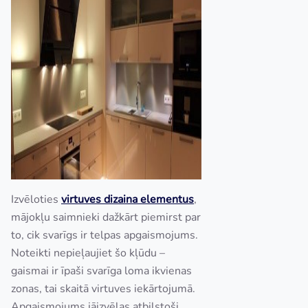
Izvēloties
virtuves dizaina elementus
,
mājokļu saimnieki dažkārt piemirst par
to, cik svarīgs ir telpas apgaismojums.
Noteikti nepieļaujiet šo kļūdu –
gaismai ir īpaši svarīga loma ikvienas
zonas, tai skaitā virtuves iekārtojumā.
Apgaismojums jāizvēlas atbilstoši