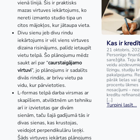
vienā līnijā. Šis ir praktisks
mazas virtuves iekārtojums, ko
nereti izmanto studio tipa un
citos mājokļos, kur jātaupa vieta.
Divu sienu jeb divu rindu
iekārtojums ir vēl viens virtuves
Kas ir kred
dizaina risinājums, palīdz ietaupīt
21 oktobris, 20
Personīgo finanš
vietu telpā. Šo plānojumu mēdz
sarežģīta. Teju i
saukt arī par “
caurstaigājamo
veidu aizdevumie
līzingu, studiju k
virtuvi
”, jo plānojums ir sadalīts
pakalpojumu. Rei
divās rindās, ar brīvu vietu pa
pārāk lielas vai 
procentu likmes 
vidu, kur pārvietoties.
nosacījumi – nee
L-formas telpā darba virsmas ar
kredītu refinans
[…]
skapīšiem, atvilktnēm un tehniku
Turpini lasīt...
arī ir izvietotas gar divām
sienām, taču šajā gadījumā tās ir
divas sienas, kas krustojas,
veidojot perpendikulāru leņķi.
Šāds virtuves iekārtas plānojums