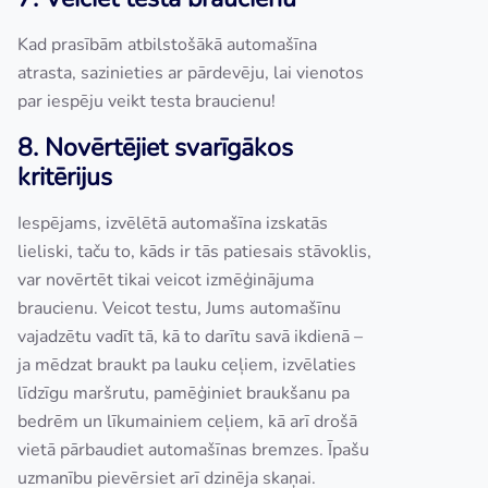
Kad prasībām atbilstošākā automašīna
atrasta, sazinieties ar pārdevēju, lai vienotos
par iespēju veikt testa braucienu!
8. Novērtējiet svarīgākos
kritērijus
Iespējams, izvēlētā automašīna izskatās
lieliski, taču to, kāds ir tās patiesais stāvoklis,
var novērtēt tikai veicot izmēģinājuma
braucienu. Veicot testu, Jums automašīnu
vajadzētu vadīt tā, kā to darītu savā ikdienā –
ja mēdzat braukt pa lauku ceļiem, izvēlaties
līdzīgu maršrutu, pamēģiniet braukšanu pa
bedrēm un līkumainiem ceļiem, kā arī drošā
vietā pārbaudiet automašīnas bremzes. Īpašu
uzmanību pievērsiet arī dzinēja skaņai.