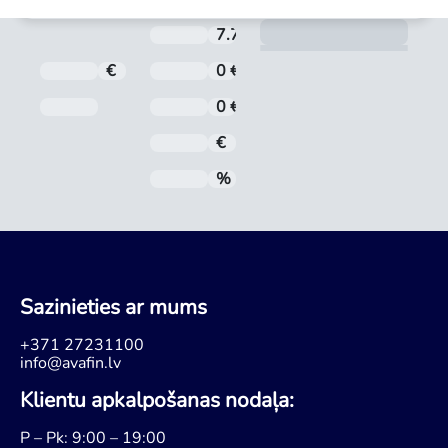
Aprē
7.71 %
Aizdevuma procentu likme ti
€
Kredīta summa
0 €
Noformēšanas maksa
Pēdējā maksājuma datums
0 €
Administrēšanas maksa
€
Mēneša maksājums
%
Gada procentu likme (GPL)
Sazinieties ar mums
+371 27231100
info@avafin.lv
Klientu apkalpošanas nodaļa:
P – Pk: 9:00 – 19:00