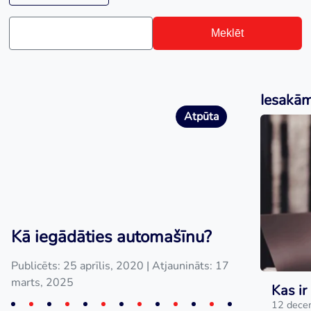
Meklēt
Iesakā
Atpūta
Kā iegādāties automašīnu?
Publicēts: 25 aprīlis, 2020
| Atjaunināts: 17
marts, 2025
Kas ir
12 dece