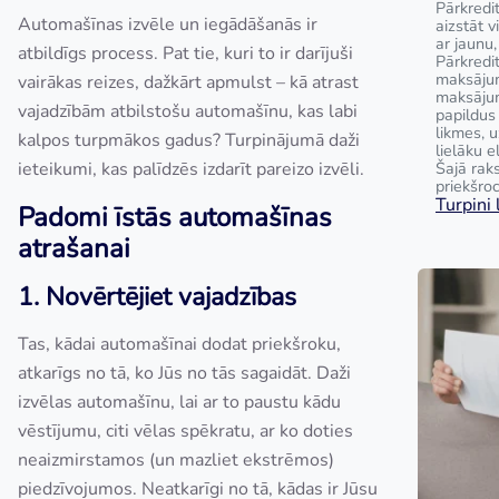
Pārkredit
Automašīnas izvēle un iegādāšanās ir
aizstāt 
ar jaunu,
atbildīgs process. Pat tie, kuri to ir darījuši
Pārkredi
maksājum
vairākas reizes, dažkārt apmulst – kā atrast
maksāju
vajadzībām atbilstošu automašīnu, kas labi
papildus
likmes, 
kalpos turpmākos gadus? Turpinājumā daži
lielāku e
ieteikumi, kas palīdzēs izdarīt pareizo izvēli.
Šajā raks
priekšroc
Turpini l
Padomi īstās automašīnas
atrašanai
1. Novērtējiet vajadzības
Tas, kādai automašīnai dodat priekšroku,
atkarīgs no tā, ko Jūs no tās sagaidāt. Daži
izvēlas automašīnu, lai ar to paustu kādu
vēstījumu, citi vēlas spēkratu, ar ko doties
neaizmirstamos (un mazliet ekstrēmos)
piedzīvojumos. Neatkarīgi no tā, kādas ir Jūsu