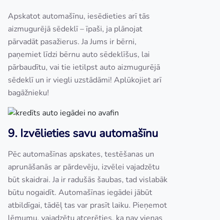
Apskatot automašīnu, iesēdieties arī tās
aizmugurējā sēdeklī – īpaši, ja plānojat
pārvadāt pasažierus. Ja Jums ir bērni,
paņemiet līdzi bērnu auto sēdeklīšus, lai
pārbaudītu, vai tie ietilpst auto aizmugurējā
sēdeklī un ir viegli uzstādāmi! Aplūkojiet arī
bagāžnieku!
9. Izvēlieties savu automašīnu
Pēc automašīnas apskates, testēšanas un
aprunāšanās ar pārdevēju, izvēlei vajadzētu
būt skaidrai. Ja ir radušās šaubas, tad vislabāk
būtu nogaidīt. Automašīnas iegādei jābūt
atbildīgai, tādēļ tas var prasīt laiku. Pieņemot
lēmumu, vajadzētu atcerēties, ka nav vienas