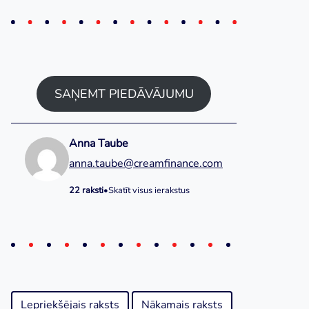
SAŅEMT PIEDĀVĀJUMU
Anna Taube
anna.taube@creamfinance.com
22 raksti
•
Skatīt visus ierakstus
Lepriekšējais raksts
Nākamais raksts