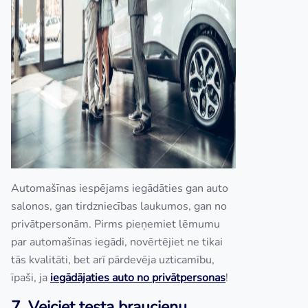
Automašīnas iespējams iegādāties gan auto
salonos, gan tirdzniecības laukumos, gan no
privātpersonām. Pirms pieņemiet lēmumu
par automašīnas iegādi, novērtējiet ne tikai
tās kvalitāti, bet arī pārdevēja uzticamību,
īpaši, ja
iegādājaties auto no privātpersonas
!
7. Veiciet testa braucienu