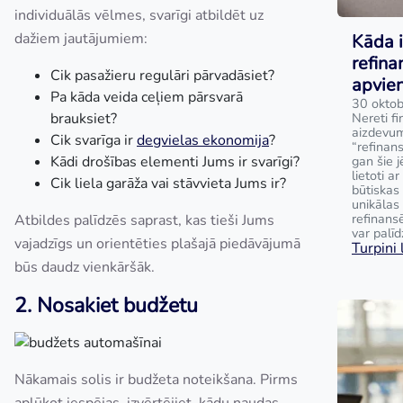
individuālās vēlmes, svarīgi atbildēt uz
dažiem jautājumiem:
Kāda i
refina
Cik pasažieru regulāri pārvadāsiet?
apvie
Pa kāda veida ceļiem pārsvarā
30 oktob
brauksiet?
Nereti fi
aizdevum
Cik svarīga ir
degvielas ekonomija
?
“refinan
Kādi drošības elementi Jums ir svarīgi?
gan šie j
lietoti a
Cik liela garāža vai stāvvieta Jums ir?
būtiskas 
unikālas
refinans
Atbildes palīdzēs saprast, kas tieši Jums
var palīd
vajadzīgs un orientēties plašajā piedāvājumā
Turpini l
būs daudz vienkāršāk.
2. Nosakiet budžetu
Nākamais solis ir budžeta noteikšana. Pirms