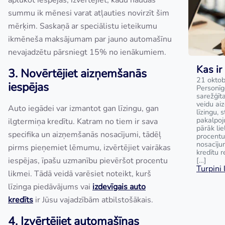
aplūkot iespējas, izvērtējiet, kādu naudas
summu ik mēnesi varat atļauties novirzīt šim
mērķim. Saskaņā ar speciālistu ieteikumu
ikmēneša maksājumam par jauno automašīnu
nevajadzētu pārsniegt 15% no ienākumiem.
Kas ir
3. Novērtējiet aizņemšanās
21 oktob
iespējas
Personīg
sarežģīta
veidu ai
Auto iegādei var izmantot gan līzingu, gan
līzingu, 
pakalpoj
ilgtermiņa kredītu. Katram no tiem ir sava
pārāk lie
specifika un aizņemšanās nosacījumi, tādēļ
procentu
nosacīju
pirms pieņemiet lēmumu, izvērtējiet vairākas
kredītu 
iespējas, īpašu uzmanību pievēršot procentu
[…]
Turpini l
likmei. Tādā veidā varēsiet noteikt, kurš
līzinga piedāvājums vai
izdevīgais auto
kredīts
ir Jūsu vajadzībām atbilstošākais.
4. Izvērtējiet automašīnas