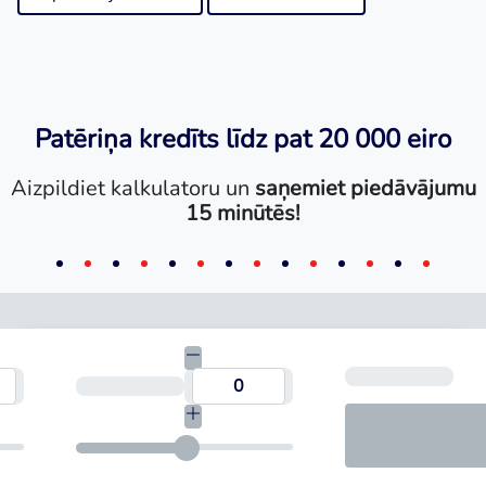
Patēriņa kredīts līdz pat 20 000 eiro
Aizpildiet kalkulatoru un
saņemiet piedāvājumu
15 minūtēs!
Mēn
umma
Termiņš