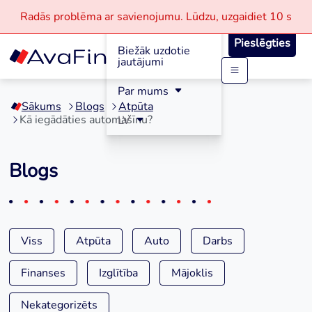
Radās problēma ar savienojumu.
Lūdzu, uzgaidiet
10 s
Reģistrācija
Pieslēgties
Biežāk uzdotie
jautājumi
Skip
Par mums
to
Sākums
Blogs
Atpūta
content
Kā iegādāties automašīnu?
LV
Blogs
Viss
Atpūta
Auto
Darbs
Finanses
Izglītība
Mājoklis
Nekategorizēts