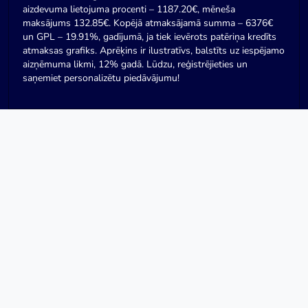
aizdevuma lietojuma procenti – 1187.20€, mēneša
maksājums 132.85€. Kopējā atmaksājamā summa – 6376€
un GPL – 19.91%, gadījumā, ja tiek ievērots patēriņa kredīts
atmaksas grafiks. Aprēķins ir ilustratīvs, balstīts uz iespējamo
aizņēmuma likmi, 12% gadā. Lūdzu, reģistrējieties un
saņemiet personalizētu piedāvājumu!