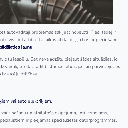
et autovadītāji problēmas sāk just novēloti. Tieši tādēļ ir
auto viss ir kārtībā. Tā laikus atklāsiet, ja būs nepieciešams
gādājaties jaunu
!
v citu iespēju. Bet nevajadzētu pieļaut šādas situācijas, jo
vairāk, turklāt radīt bīstamas situācijas, arī pārvietojoties
o braucēju dzīvības.
ķiem vai auto elektriķiem.
es vai zināšanu un atbilstoša ekipējuma, ļoti iespējams,
speciālistiem ir pieejamas specializētas datorprogrammas,