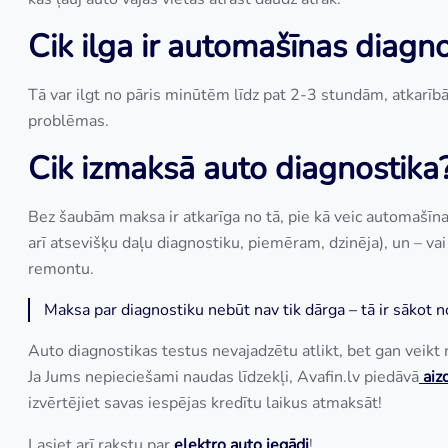
Cik ilga ir automašīnas diagn
Tā var ilgt no pāris minūtēm līdz pat 2-3 stundām, atkarībā 
problēmas.
Cik izmaksā auto diagnostika
Bez šaubām maksa ir atkarīga no tā, pie kā veic automašīnas 
arī atsevišķu daļu diagnostiku, piemēram, dzinēja), un – va
remontu.
Maksa par diagnostiku nebūt nav tik dārga – tā ir sākot n
Auto diagnostikas testus nevajadzētu atlikt, bet gan veikt r
Ja Jums nepieciešami naudas līdzekļi, Avafin.lv piedāvā
aiz
izvērtējiet savas iespējas kredītu laikus atmaksāt!
Lasiet arī rakstu par
e
lektro auto iegādi
!