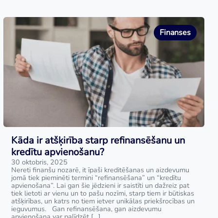
Finanses
Kāda ir atšķirība starp refinansēšanu un
kredītu apvienošanu?
30 oktobris, 2025
Nereti finanšu nozarē, it īpaši kreditēšanas un aizdevumu
jomā tiek pieminēti termini “refinansēšana” un “kredītu
apvienošana”. Lai gan šie jēdzieni ir saistīti un dažreiz pat
tiek lietoti ar vienu un to pašu nozīmi, starp tiem ir būtiskas
atšķirības, un katrs no tiem ietver unikālas priekšrocības un
ieguvumus. Gan refinansēšana, gan aizdevumu
apvienošana var palīdzēt […]