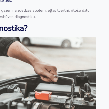
nalīzes.
 gāzēm, aizdedzes spolēm, eļļas tvertni, ritošo daļu,
irsbūves diagnostiku.
nostika?