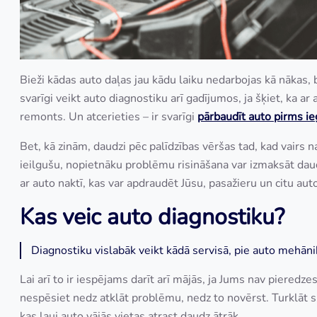
Bieži kādas auto daļas jau kādu laiku nedarbojas kā nākas, b
svarīgi veikt auto diagnostiku arī gadījumos, ja šķiet, ka ar 
remonts. Un atcerieties – ir svarīgi
p
ārbaudīt auto pirms ie
Bet, kā zinām, daudzi pēc palīdzības vēršas tad, kad vairs na
ieilgušu, nopietnāku problēmu risināšana var izmaksāt daudz 
ar auto naktī, kas var apdraudēt Jūsu, pasažieru un citu aut
Kas veic auto diagnostiku?
Diagnostiku vislabāk veikt kādā servisā, pie auto mehāni
Lai arī to ir iespējams darīt arī mājās, ja Jums nav pieredz
nespēsiet nedz atklāt problēmu, nedz to novērst. Turklāt 
kas ļauj auto vājās vietas atrast daudz ātrāk.