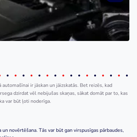
kā automašīnai ir jāskan un jāizskatās. Bet reizēs, kad
sega dzirdat vēl nebijušas skaņas, sākat domāt par to, kas
a var būt ļoti noderīga.
a un novērtēšana. Tās var būt gan virspusīgas pārbaudes,