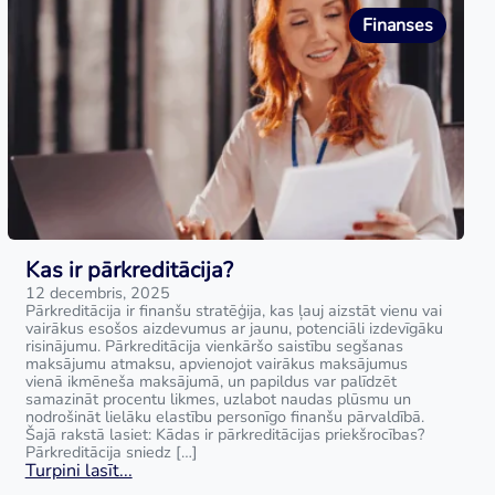
Finanses
Kas ir pārkreditācija?
12 decembris, 2025
Pārkreditācija ir finanšu stratēģija, kas ļauj aizstāt vienu vai
vairākus esošos aizdevumus ar jaunu, potenciāli izdevīgāku
risinājumu. Pārkreditācija vienkāršo saistību segšanas
maksājumu atmaksu, apvienojot vairākus maksājumus
vienā ikmēneša maksājumā, un papildus var palīdzēt
samazināt procentu likmes, uzlabot naudas plūsmu un
nodrošināt lielāku elastību personīgo finanšu pārvaldībā.
Šajā rakstā lasiet: Kādas ir pārkreditācijas priekšrocības?
Pārkreditācija sniedz […]
Turpini lasīt...