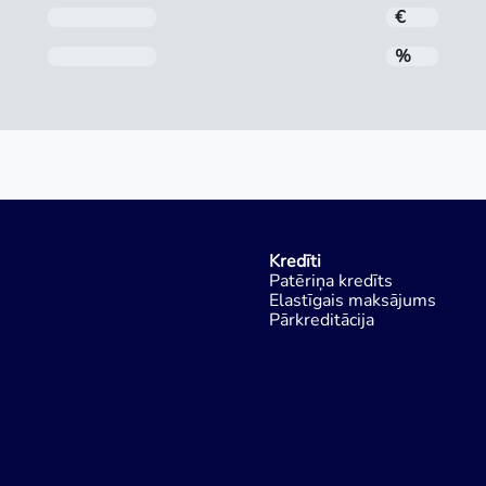
Mēneša maksājums
€
Gada procentu likme (GPL)
%
Kredīti
Patēriņa kredīts
Elastīgais maksājums
Pārkreditācija