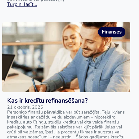
Turpini lasīt...
Finanses
Kas ir kredītu refinansēšana?
21 oktobris, 2025
Personīgo finanšu pārvaldība var būt sarežģīta. Teju ikviens
ir saskāries ar dažādu veidu aizdevumiem – hipotekāro
kredītu, auto līzingu, studiju kredītu vai cita veida finanšu
pakalpojumu. Reizēm šīs saistības var kļūt pārāk lielas vai
grūti pārvaldāmas, īpaši, ja procentu likmes ir augstas vai
atmaksas nosacījumi – neelastīgi. Šādos gadījumos kredītu