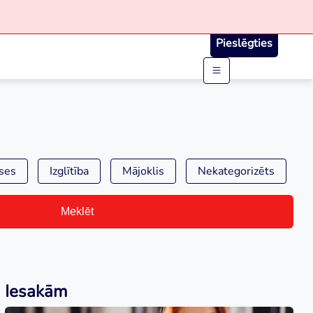
Pieslēgties
ses
Izglītība
Mājoklis
Nekategorizēts
Meklēt
Iesakām