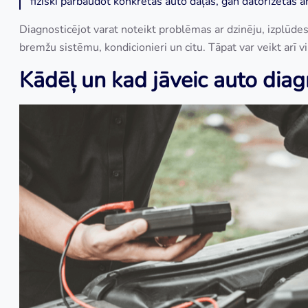
fiziski pārbaudot konkrētas auto daļas, gan datorizētas a
Diagnosticējot varat noteikt problēmas ar dzinēju, izplūdes
bremžu sistēmu, kondicionieri un citu. Tāpat var veikt arī v
Kādēļ un kad jāveic auto diag