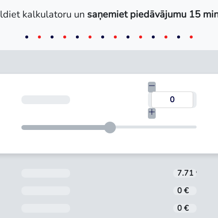
ldiet kalkulatoru un
saņemiet piedāvājumu 15 min
Termiņš
Aizdevuma procentu likme tiek noteikta in
7.71 %
Noformēšanas maksa
0 €
Administrēšanas maksa
0 €