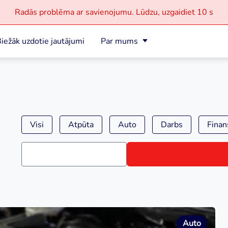
Radās problēma ar savienojumu.
Lūdzu, uzgaidiet
10 s
iežāk uzdotie jautājumi
Par mums
Visi
Atpūta
Auto
Darbs
Finan
Auto