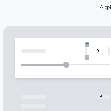
Aizpi
Kredīta summa
Kredīta summa
€
Pēdējā maksājuma datums