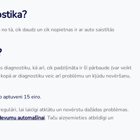
ostika?
no tā, cik daudz un cik nopietnas ir ar auto saistītās
?
diagnostiku, kā arī, cik padziļināta ir šī pārbaude (var veikt
i kopā ar diagnostiku veic arī problēmu un kļūdu novēršanu,
o aptuveni 15 eiro.
egulāri, lai laicīgi atklātu un novērstu dažādas problēmas.
devumu automašīna
i
. Taču aizņemieties atbildīgi un