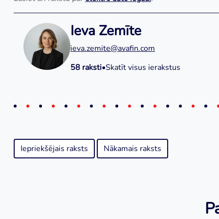
Ieva Zemīte
ieva.zemite@avafin.com
58 raksti
•
Skatīt visus ierakstus
Iepriekšējais raksts
Nākamais raksts
Pa