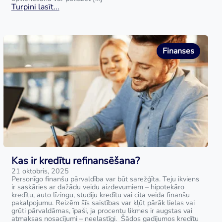
Turpini lasīt...
Finanses
Kas ir kredītu refinansēšana?
21 oktobris, 2025
Personīgo finanšu pārvaldība var būt sarežģīta. Teju ikviens
ir saskāries ar dažādu veidu aizdevumiem – hipotekāro
kredītu, auto līzingu, studiju kredītu vai cita veida finanšu
pakalpojumu. Reizēm šīs saistības var kļūt pārāk lielas vai
grūti pārvaldāmas, īpaši, ja procentu likmes ir augstas vai
atmaksas nosacījumi – neelastīgi. Šādos gadījumos kredītu