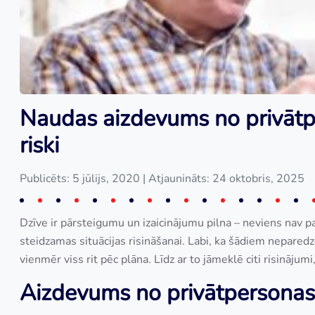
Naudas aizdevums no privātpe
riski
Publicēts: 5 jūlijs, 2020
| Atjaunināts: 24 oktobris, 2025
Dzīve ir pārsteigumu un izaicinājumu pilna – neviens nav pa
steidzamas situācijas risināšanai. Labi, ka šādiem nepared
vienmēr viss rit pēc plāna. Līdz ar to jāmeklē citi risinā
Aizdevums no privātpersonas