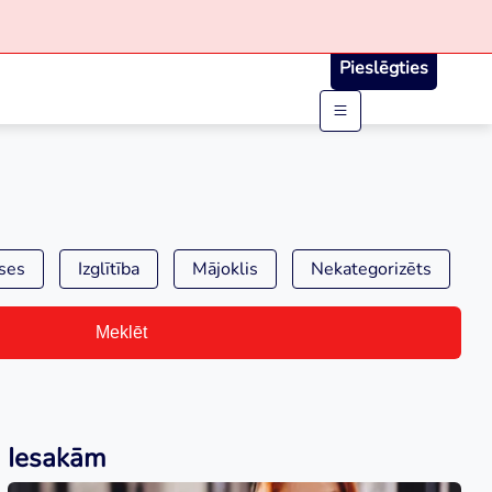
Pieslēgties
ses
Izglītība
Mājoklis
Nekategorizēts
Meklēt
Iesakām