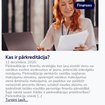
Finanses
Kas ir pārkreditācija?
12 decembris, 2025
Pārkreditācija ir finanšu stratēģija, kas ļauj aizstāt vienu vai
vairākus esošos aizdevumus ar jaunu, potenciāli izdevīgāku
risinājumu. Pārkreditācija vienkāršo saistību segšanas
maksājumu atmaksu, apvienojot vairākus maksājumus
vienā ikmēneša maksājumā, un papildus var palīdzēt
samazināt procentu likmes, uzlabot naudas plūsmu un
nodrošināt lielāku elastību personīgo finanšu pārvaldībā.
Šajā rakstā lasiet: Kādas ir pārkreditācijas priekšrocības?
Pārkreditācija sniedz […]
Turpini lasīt...