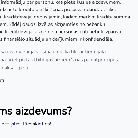
a informāciju par personu, kas pieteikusies aizdevumam,
dz ar to kredīta piešķiršanas process ir daudz ātrāks;
u kredītdevēja, nebūs jāmin, kādam mērķim kredīta summa
liem, kādēļ daudzi izvēlas aizņemties no nebanku
o kredītdevēja, aizņēmēja personas dati netiek izpausti
 finansiālo situāciju un darījumiem ir konfidenciāla.
anās ir vienīgais risinājums, kā tikt ar tiem galā.
 paturiet prātā atbildīgas aizņemšanās pamatprincipus –
vu maksātspēju.
oti
!
ams aizdevums?
bez ķīlas. Piesakieties!