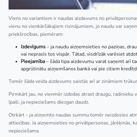
Viens no variantiem ir naudas aizdevums no privātpersonas
vienu no vienkāršākajiem risinājumiem, jo naudu var saņemt 
priekšrocības, piemēram:
Izdevīgums
– ja naudu aizņemsieties no paziņas, draug
vai neprasīs tos vispār. Tātad, visdrīzāk varēsiet atdot
Pieejamība
– šāda tipa aizdevumu varat saņemt arī tad, 
apgrūtinātu aizņemšanos bankā vai pie citiem kredīt
Tomēr šāda veida aizdevums saistās arī ar zināmiem trūku
Pirmkārt jau, ne vienmēr izdodas atrast draugu, radinieku 
īpaši, ja nepieciešams diezgan daudz.
Otrkārt – ja aizņemto naudas summu tomēr neizdosies atmak
attiecības. Ja aizņemsieties no privātpersonas, jārēķinās, k
nepieciešama.