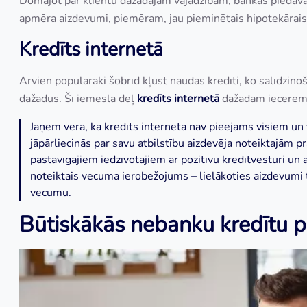
Domājot par klientu dažādajām vajadzībām, bankas piedāvā va
apmēra aizdevumi, piemēram, jau pieminētais hipotekārais
Kredīts internetā
Arvien populārāki šobrīd kļūst naudas kredīti, ko salīdzino
dažādus. Šī iemesla dēļ
kredīts internetā
dažādām iecerē
Jāņem vērā, ka kredīts internetā nav pieejams visiem un 
jāpārliecinās par savu atbilstību aizdevēja noteiktajām
pastāvīgajiem iedzīvotājiem ar pozitīvu kredītvēsturi un
noteiktais vecuma ierobežojums – lielākoties aizdevumi 
vecumu.
Būtiskākās nebanku kredītu p