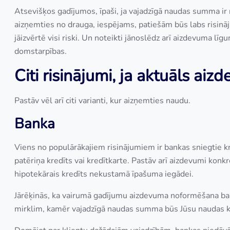
Atsevišķos gadījumos, īpaši, ja vajadzīgā naudas summa ir n
aizņemties no drauga, iespējams, patiešām būs labs risināj
jāizvērtē visi riski. Un noteikti jānoslēdz arī aizdevuma līg
domstarpības.
Citi risinājumi, ja aktuāls ai
Pastāv vēl arī citi varianti, kur aizņemties naudu.
Banka
Viens no populārākajiem risinājumiem ir bankas sniegtie k
patēriņa kredīts vai kredītkarte. Pastāv arī aizdevumi konk
hipotekārais kredīts nekustamā īpašuma iegādei.
Jārēķinās, ka vairumā gadījumu aizdevuma noformēšana ban
mirklim, kamēr vajadzīgā naudas summa būs Jūsu naudas kon