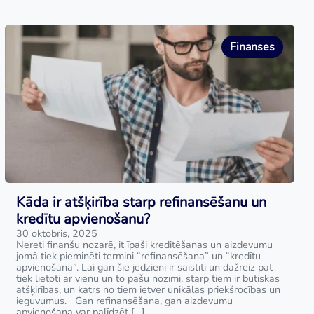
Finanses
Kāda ir atšķirība starp refinansēšanu un
kredītu apvienošanu?
30 oktobris, 2025
Nereti finanšu nozarē, it īpaši kreditēšanas un aizdevumu
jomā tiek pieminēti termini “refinansēšana” un “kredītu
apvienošana”. Lai gan šie jēdzieni ir saistīti un dažreiz pat
tiek lietoti ar vienu un to pašu nozīmi, starp tiem ir būtiskas
atšķirības, un katrs no tiem ietver unikālas priekšrocības un
ieguvumus. Gan refinansēšana, gan aizdevumu
apvienošana var palīdzēt […]