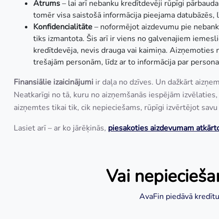
Ātrums
– lai arī nebanku kredītdevēji rūpīgi pārbaud
tomēr visa saistošā informācija pieejama datubāzēs, lī
Konfidencialitāte
– noformējot aizdevumu pie nebank
tiks izmantota. Šis arī ir viens no galvenajiem iemes
kredītdevēja, nevis drauga vai kaimiņa. Aizņemoties n
trešajām personām, līdz ar to informācija par personas
Finansiālie izaicinājumi
ir daļa no dzīves. Un dažkārt aizņemš
Neatkarīgi no tā, kuru no aizņemšanās iespējām izvēlaties,
aizņemtes tikai tik, cik nepieciešams, rūpīgi izvērtējot sa
Lasiet arī – ar ko jārēķinās,
piesakoties aizdevumam atk
ārt
Vai nepiecieš
AvaFin piedāvā kredītu 