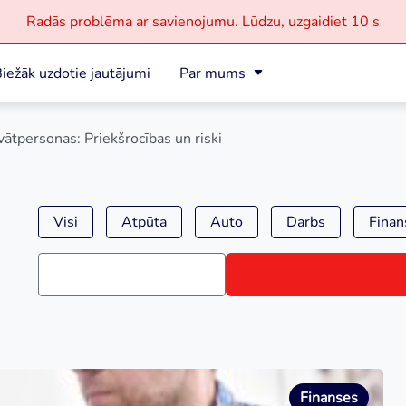
Radās problēma ar savienojumu.
Lūdzu, uzgaidiet
10 s
iežāk uzdotie jautājumi
Par mums
ātpersonas: Priekšrocības un riski
Visi
Atpūta
Auto
Darbs
Finan
Finanses