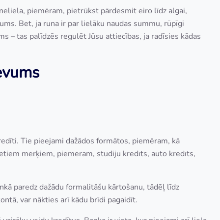
eliela, piemēram, pietrūkst pārdesmit eiro līdz algai,
ums. Bet, ja runa ir par lielāku naudas summu, rūpīgi
ums – tas palīdzēs regulēt Jūsu attiecības, ja radīsies kādas
zdevums
redīti. Tie pieejami dažādos formātos, piemēram, kā
rētiem mērķiem, piemēram, studiju kredīts, auto kredīts,
kā paredz dažādu formalitāšu kārtošanu, tādēļ līdz
tā, var nākties arī kādu brīdi pagaidīt.