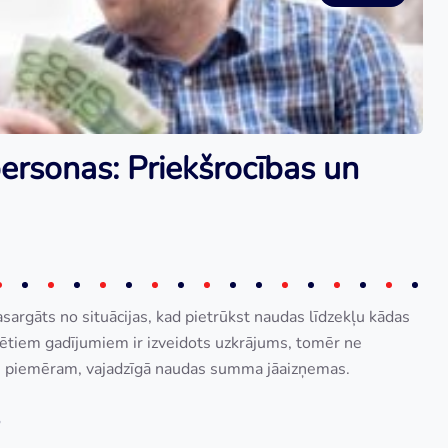
rsonas: Priekšrocības un
sargāts no situācijas, kad pietrūkst naudas līdzekļu kādas
zētiem gadījumiem ir izveidots uzkrājums, tomēr ne
jumi, piemēram, vajadzīgā naudas summa jāaizņemas.