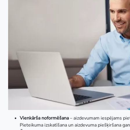
Vienkārša noformēšana
– aizdevumam iespējams piete
Pieteikuma izskatīšana un aizdevuma piešķiršana gan 