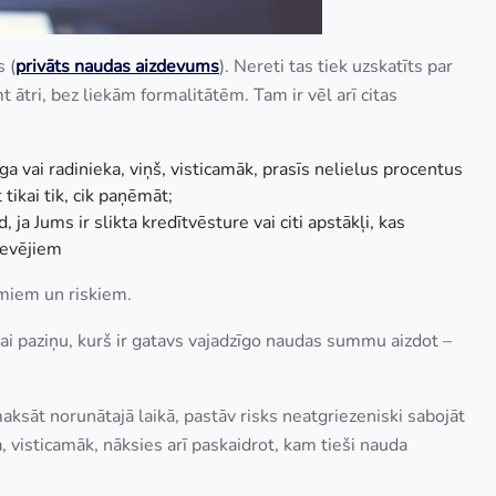
 (
privāts naudas aizdevums
). Nereti tas tiek uzskatīts par
ātri, bez liekām formalitātēm. Tam ir vēl arī citas
a vai radinieka, viņš, visticamāk, prasīs nelielus procentus
 tikai tik, cik paņēmāt;
ja Jums ir slikta kredītvēsture vai citi apstākļi, kas
devējiem
miem un riskiem.
vai paziņu, kurš ir gatavs vajadzīgo naudas summu aizdot –
sāt norunātajā laikā, pastāv risks neatgriezeniski sabojāt
a, visticamāk, nāksies arī paskaidrot, kam tieši nauda