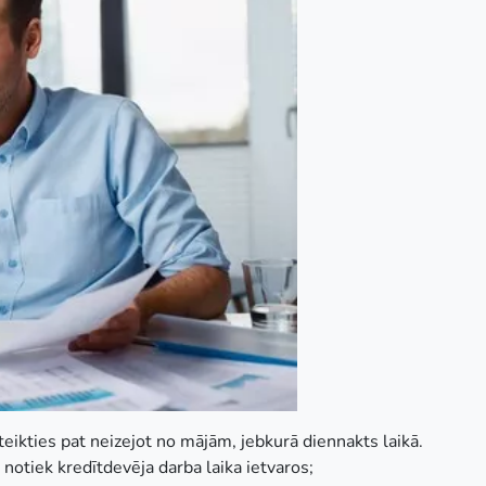
ikties pat neizejot no mājām, jebkurā diennakts laikā.
notiek kredītdevēja darba laika ietvaros;