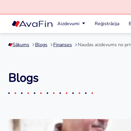
Aizdevumi
Reģistrācija
B
Skip
to
Sākums
Blogs
Finanses
Naudas aizdevums no priv
content
Blogs