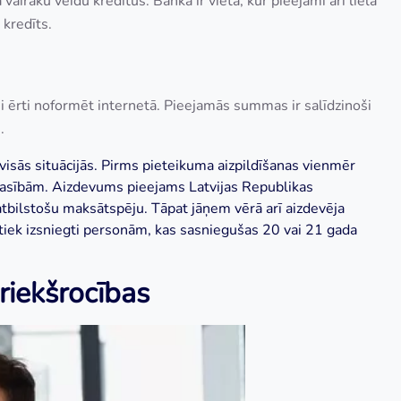
irāku veidu kredītus. Banka ir vieta, kur pieejami arī liela
 kredīts.
ši ērti noformēt internetā. Pieejamās summas ir salīdzinoši
m.
visās situācijās. Pirms pieteikuma aizpildīšanas vienmēr
 prasībām. Aizdevums pieejams Latvijas Republikas
 atbilstošu maksātspēju. Tāpat jāņem vērā arī aizdevēja
tiek izsniegti personām, kas sasniegušas 20 vai 21 gada
riekšrocības