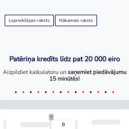
Lepriekšējais raksts
Nākamais raksts
Patēriņa kredīts līdz pat 20 000 eiro
Aizpildiet kalkulatoru un
saņemiet piedāvājumu
15 minūtēs!
Mēn
umma
Termiņš