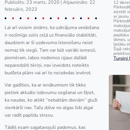
Publicēts: 23 marts, 2020
| Atjaunināts: 22
12 dece
Pārkredit
februāris, 2023
aizstāt 
ar jaunu,
Pārkredi
maksājum
Lai arī visiem zināms, ka uzkrājuma veidošana
maksāju
ir nozīmīgs solis ceļā uz finansiālo stabilitāti,
papildus
likmes, 
daudziem ar šī uzdevuma īstenošanu neiet
lielāku e
Šajā raks
nemaz tik viegli. Tam var būt vairāki iemesli,
priekšroc
piemēram, labos nodomos izjauc dažādi
Turpini l
neparedzēti tēriņi, nav izveidots noteikts
budžeta plāns vai arī to neizdodas ievērot.
Var gadīties, ka ar ienākumiem tik tikko
pietiek aktuālo izdevumu segšanai un šķiet,
ka naudas, ko atlikt ‘’nebaltām dienām’’ gluži
vienkārši nav. Taču dzīve no algas līdz algai
var radīt papildu stresu.
Tādēļ esam sagatavojuši padomus, kas