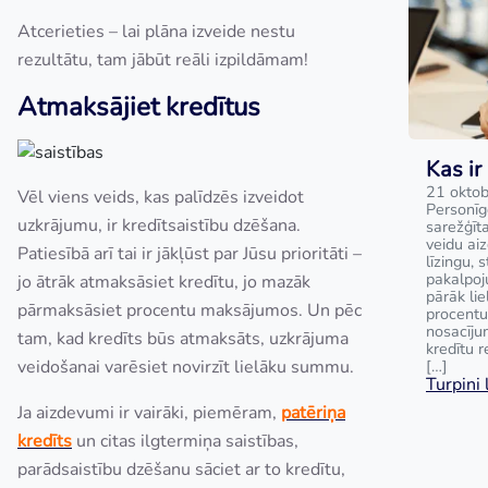
Atcerieties – lai plāna izveide nestu
rezultātu, tam jābūt reāli izpildāmam!
Atmaksājiet kredītus
Kas ir
21 oktob
Vēl viens veids, kas palīdzēs izveidot
Personīg
uzkrājumu, ir kredītsaistību dzēšana.
sarežģīta
veidu ai
Patiesībā arī tai ir jākļūst par Jūsu prioritāti –
līzingu, 
pakalpoj
jo ātrāk atmaksāsiet kredītu, jo mazāk
pārāk lie
pārmaksāsiet procentu maksājumos. Un pēc
procentu
nosacīju
tam, kad kredīts būs atmaksāts, uzkrājuma
kredītu 
veidošanai varēsiet novirzīt lielāku summu.
[…]
Turpini l
Ja aizdevumi ir vairāki, piemēram,
patēriņa
kredīts
un citas ilgtermiņa saistības,
parādsaistību dzēšanu sāciet ar to kredītu,