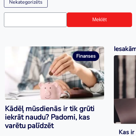
Nekategorizēts
Meklēt
Iesakā
Finanses
Kādēļ mūsdienās ir tik grūti
iekrāt naudu? Padomi, kas
varētu palīdzēt
Kas ir