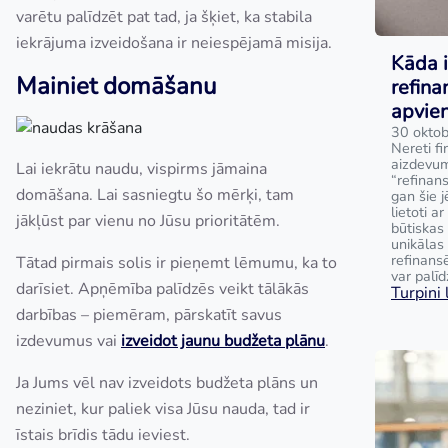
varētu palīdzēt pat tad, ja šķiet, ka stabila
iekrājuma izveidošana ir neiespējamā misija.
Kāda i
Mainiet domāšanu
refina
apvie
30 oktob
Nereti fi
aizdevum
Lai iekrātu naudu, vispirms jāmaina
“refinan
domāšana. Lai sasniegtu šo mērķi, tam
gan šie j
lietoti a
jākļūst par vienu no Jūsu prioritātēm.
būtiskas 
unikālas
refinans
Tātad pirmais solis ir pieņemt lēmumu, ka to
var palīd
darīsiet. Apņēmība palīdzēs veikt tālākās
Turpini l
darbības – piemēram, pārskatīt savus
izdevumus vai
izveidot jaunu budžeta plānu
.
Ja Jums vēl nav izveidots budžeta plāns un
neziniet, kur paliek visa Jūsu nauda, tad ir
īstais brīdis tādu ieviest.