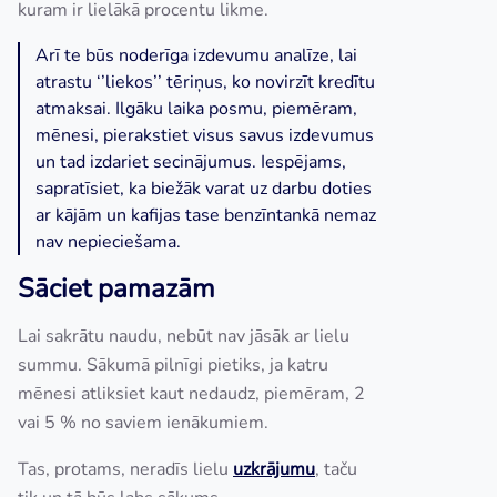
kuram ir lielākā procentu likme.
Arī te būs noderīga izdevumu analīze, lai
atrastu ‘’liekos’’ tēriņus, ko novirzīt kredītu
atmaksai. Ilgāku laika posmu, piemēram,
mēnesi, pierakstiet visus savus izdevumus
un tad izdariet secinājumus. Iespējams,
sapratīsiet, ka biežāk varat uz darbu doties
ar kājām un kafijas tase benzīntankā nemaz
nav nepieciešama.
Sāciet pamazām
Lai sakrātu naudu, nebūt nav jāsāk ar lielu
summu. Sākumā pilnīgi pietiks, ja katru
mēnesi atliksiet kaut nedaudz, piemēram, 2
vai 5 % no saviem ienākumiem.
Tas, protams, neradīs lielu
uzkrājumu
, taču