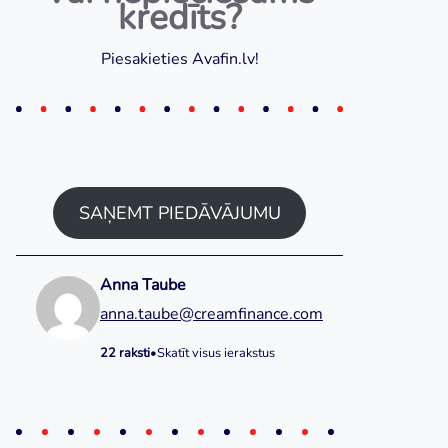
kredīts?
Piesakieties Avafin.lv!
SAŅEMT PIEDĀVĀJUMU
Anna Taube
anna.taube@creamfinance.com
22 raksti
•
Skatīt visus ierakstus