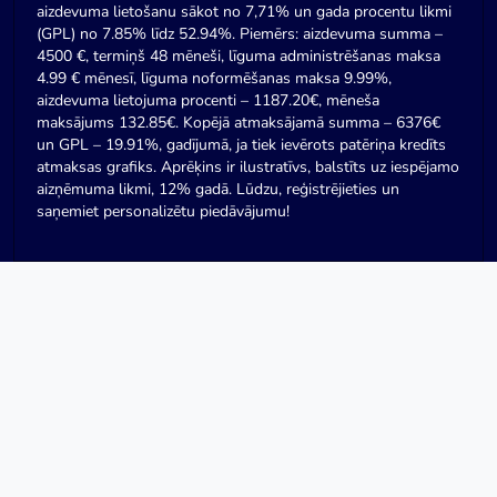
aizdevuma lietošanu sākot no 7,71% un gada procentu likmi
(GPL) no 7.85% līdz 52.94%. Piemērs: aizdevuma summa –
4500 €, termiņš 48 mēneši, līguma administrēšanas maksa
4.99 € mēnesī, līguma noformēšanas maksa 9.99%,
aizdevuma lietojuma procenti – 1187.20€, mēneša
maksājums 132.85€. Kopējā atmaksājamā summa – 6376€
un GPL – 19.91%, gadījumā, ja tiek ievērots patēriņa kredīts
atmaksas grafiks. Aprēķins ir ilustratīvs, balstīts uz iespējamo
aizņēmuma likmi, 12% gadā. Lūdzu, reģistrējieties un
saņemiet personalizētu piedāvājumu!