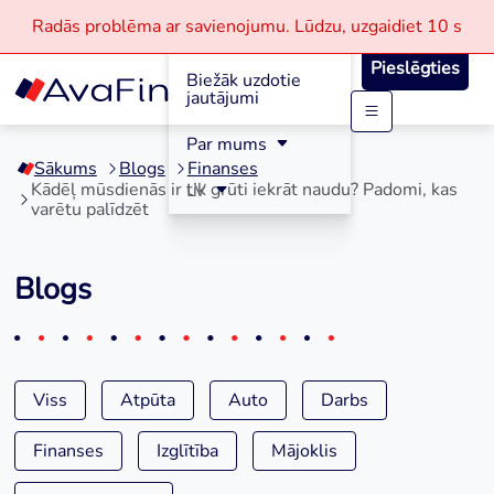
Radās problēma ar savienojumu.
Lūdzu, uzgaidiet
10 s
Reģistrācija
Pieslēgties
Biežāk uzdotie
jautājumi
Skip
Par mums
to
Sākums
Blogs
Finanses
content
Kādēļ mūsdienās ir tik grūti iekrāt naudu? Padomi, kas
LV
varētu palīdzēt
Blogs
Viss
Atpūta
Auto
Darbs
Finanses
Izglītība
Mājoklis