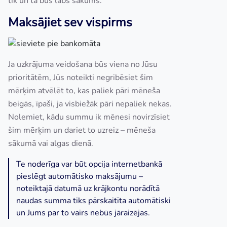
tik un tā būs labs sākums.
Maksājiet sev vispirms
Ja uzkrājuma veidošana būs viena no Jūsu
prioritātēm, Jūs noteikti negribēsiet šim
mērķim atvēlēt to, kas paliek pāri mēneša
beigās, īpaši, ja visbiežāk pāri nepaliek nekas.
Nolemiet, kādu summu ik mēnesi novirzīsiet
šim mērķim un dariet to uzreiz – mēneša
sākumā vai algas dienā.
Te noderīga var būt opcija internetbankā
pieslēgt automātisko maksājumu –
noteiktajā datumā uz krājkontu norādītā
naudas summa tiks pārskaitīta automātiski
un Jums par to vairs nebūs jāraizējas.