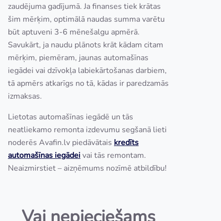
zaudējuma gadījumā. Ja finanses tiek krātas
šim mērķim, optimālā naudas summa varētu
būt aptuveni 3-6 mēnešalgu apmērā.
Savukārt, ja naudu plānots krāt kādam citam
mērķim, piemēram, jaunas automašīnas
iegādei vai dzīvokļa labiekārtošanas darbiem,
tā apmērs atkarīgs no tā, kādas ir paredzamās
izmaksas.
Lietotas automašīnas iegādē un tās
neatliekamo remonta izdevumu segšanā lieti
noderēs Avafin.lv piedāvātais
kredīts
automašīnas iegādei
vai tās remontam.
Neaizmirstiet – aizņēmums nozīmē atbildību!
Vai nepieciešams