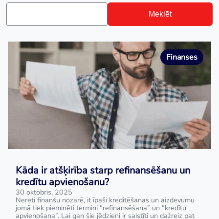
Meklēt
Finanses
Kāda ir atšķirība starp refinansēšanu un
kredītu apvienošanu?
30 oktobris, 2025
Nereti finanšu nozarē, it īpaši kreditēšanas un aizdevumu
jomā tiek pieminēti termini “refinansēšana” un “kredītu
apvienošana”. Lai gan šie jēdzieni ir saistīti un dažreiz pat