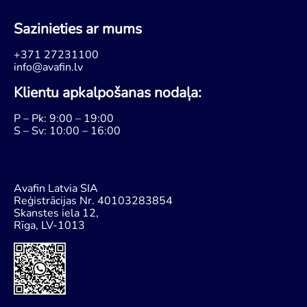
Sazinieties ar mums
+371 27231100
info@avafin.lv
Klientu apkalpošanas nodaļa:
P – Pk: 9:00 – 19:00
S – Sv: 10:00 – 16:00
Avafin Latvia SIA
Reģistrācijas Nr. 40103283854
Skanstes iela 12,
Rīga, LV-1013