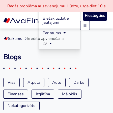
Radās problēma ar savienojumu.
Lūdzu, uzgaidiet
10 s
Reģistrācija
Pieslēgties
Biežāk uzdotie
jautājumi
Skip
Par mums
to
Sākums
kredītu apvienošana
content
LV
Blogs
Viss
Atpūta
Auto
Darbs
Finanses
Izglītība
Mājoklis
Nekategorizēts