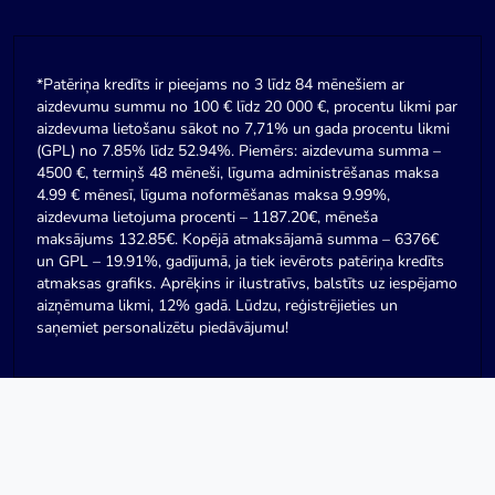
*Patēriņa kredīts ir pieejams no 3 līdz 84 mēnešiem ar
aizdevumu summu no 100 € līdz 20 000 €, procentu likmi par
aizdevuma lietošanu sākot no 7,71% un gada procentu likmi
(GPL) no 7.85% līdz 52.94%. Piemērs: aizdevuma summa –
4500 €, termiņš 48 mēneši, līguma administrēšanas maksa
4.99 € mēnesī, līguma noformēšanas maksa 9.99%,
aizdevuma lietojuma procenti – 1187.20€, mēneša
maksājums 132.85€. Kopējā atmaksājamā summa – 6376€
un GPL – 19.91%, gadījumā, ja tiek ievērots patēriņa kredīts
atmaksas grafiks. Aprēķins ir ilustratīvs, balstīts uz iespējamo
aizņēmuma likmi, 12% gadā. Lūdzu, reģistrējieties un
saņemiet personalizētu piedāvājumu!