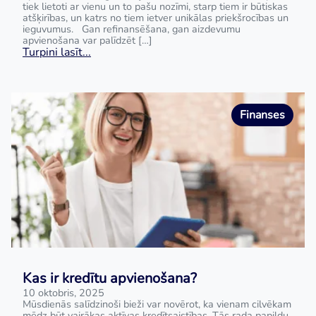
tiek lietoti ar vienu un to pašu nozīmi, starp tiem ir būtiskas
atšķirības, un katrs no tiem ietver unikālas priekšrocības un
ieguvumus. Gan refinansēšana, gan aizdevumu
apvienošana var palīdzēt […]
Turpini lasīt...
Finanses
Kas ir kredītu apvienošana?
10 oktobris, 2025
Mūsdienās salīdzinoši bieži var novērot, ka vienam cilvēkam
mēdz būt vairākas aktīvas kredītsaistības. Tās rada papildu