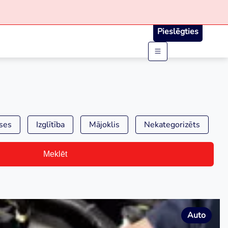
Pieslēgties
ses
Izglītība
Mājoklis
Nekategorizēts
Meklēt
Auto