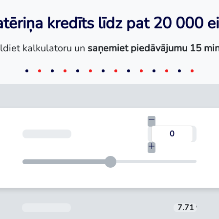
tēriņa kredīts līdz pat 20 000 e
ldiet kalkulatoru un
saņemiet piedāvājumu 15 min
Termiņš
Aizdevuma procentu likme tiek noteikta in
7.71 %