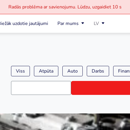
Radās problēma ar savienojumu.
Lūdzu, uzgaidiet
10 s
iežāk uzdotie jautājumi
Par mums
LV
Viss
Atpūta
Auto
Darbs
Finan