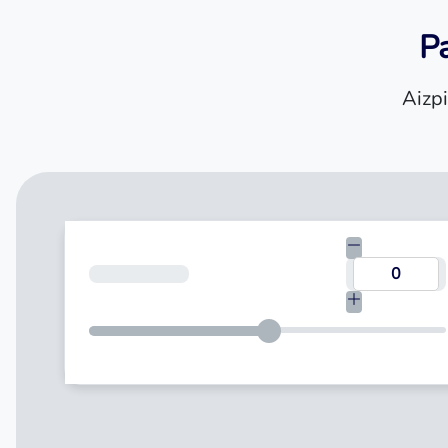
Pa
Aizpi
Kredīta summa