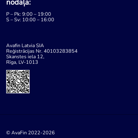
nodaļa:
P – Pk: 9:00 – 19:00
S – Sv: 10:00 – 16:00
Avafin Latvia SIA
Reģistrācijas Nr. 40103283854
Skanstes iela 12,
Rīga, LV-1013
© AvaFin 2022-2026