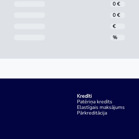
Noformēšanas maksa
0 €
Administrēšanas maksa
0 €
Mēneša maksājums
€
Gada procentu likme (GPL)
%
Kredīti
Patēriņa kredīts
Elastīgais maksājums
Pārkreditācija