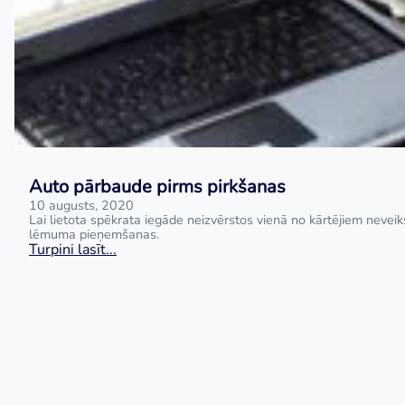
Auto pārbaude pirms pirkšanas
10 augusts, 2020
Lai lietota spēkrata iegāde neizvērstos vienā no kārtējiem neve
lēmuma pieņemšanas.
Turpini lasīt...