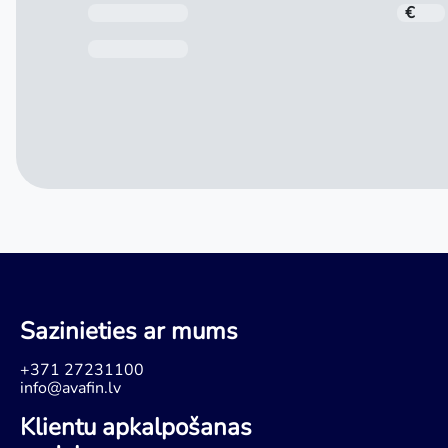
Kredīta summa
€
Pēdējā maksājuma datums
Sazinieties ar mums
+371 27231100
info@avafin.lv
Klientu apkalpošanas