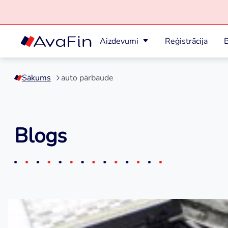
Aizdevumi
Reģistrācija
B
Skip
to
Sākums
auto pārbaude
content
Blogs