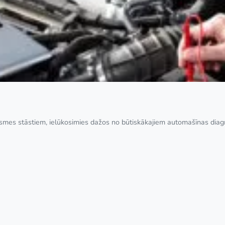
iksmes stāstiem, ielūkosimies dažos no būtiskākajiem automašīnas diag