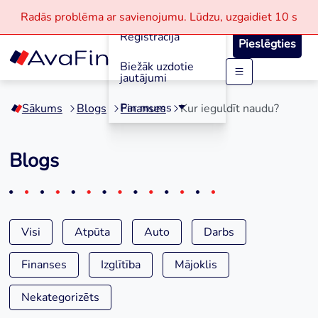
Aizdevumi
Radās problēma ar savienojumu.
Lūdzu, uzgaidiet
10 s
Reģistrācija
Pieslēgties
Biežāk uzdotie
jautājumi
Skip
to
Par mums
Sākums
Blogs
Finanses
Kur ieguldīt naudu?
content
Blogs
Visi
Atpūta
Auto
Darbs
Finanses
Izglītība
Mājoklis
Nekategorizēts