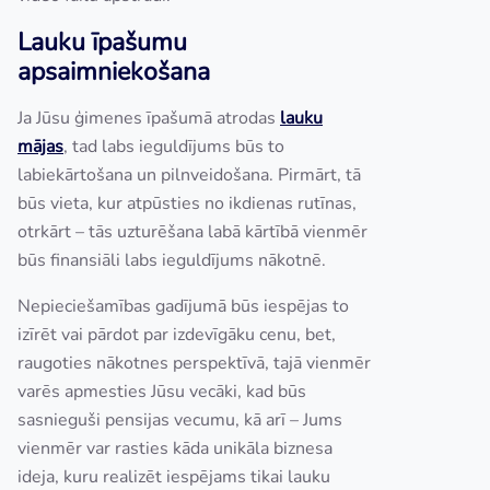
Lauku īpašumu
apsaimniekošana
Ja Jūsu ģimenes īpašumā atrodas
lauku
mājas
, tad labs ieguldījums būs to
labiekārtošana un pilnveidošana. Pirmārt, tā
būs vieta, kur atpūsties no ikdienas rutīnas,
otrkārt – tās uzturēšana labā kārtībā vienmēr
būs finansiāli labs ieguldījums nākotnē.
Nepieciešamības gadījumā būs iespējas to
izīrēt vai pārdot par izdevīgāku cenu, bet,
raugoties nākotnes perspektīvā, tajā vienmēr
varēs apmesties Jūsu vecāki, kad būs
sasnieguši pensijas vecumu, kā arī – Jums
vienmēr var rasties kāda unikāla biznesa
ideja, kuru realizēt iespējams tikai lauku