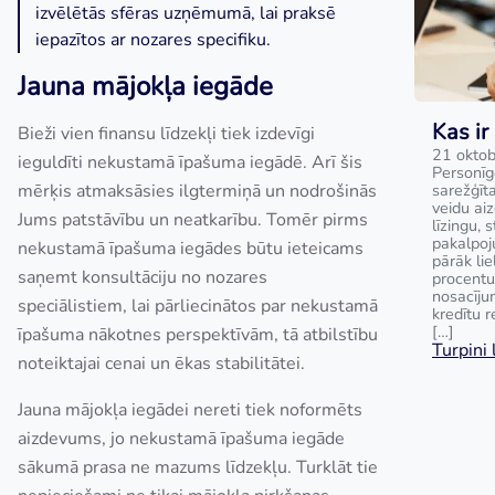
izvēlētās sfēras uzņēmumā, lai praksē
iepazītos ar nozares specifiku.
Jauna mājokļa iegāde
Kas ir
Bieži vien finansu līdzekļi tiek izdevīgi
21 oktob
ieguldīti nekustamā īpašuma iegādē. Arī šis
Personīg
mērķis atmaksāsies ilgtermiņā un nodrošinās
sarežģīta
veidu ai
Jums patstāvību un neatkarību. Tomēr pirms
līzingu, 
pakalpoj
nekustamā īpašuma iegādes būtu ieteicams
pārāk lie
saņemt konsultāciju no nozares
procentu
nosacīju
speciālistiem, lai pārliecinātos par nekustamā
kredītu 
[…]
īpašuma nākotnes perspektīvām, tā atbilstību
Turpini l
noteiktajai cenai un ēkas stabilitātei.
Jauna mājokļa iegādei nereti tiek noformēts
aizdevums, jo nekustamā īpašuma iegāde
sākumā prasa ne mazums līdzekļu. Turklāt tie