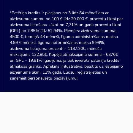
*Patēriņa kredīts ir pieejams no 3 līdz 84 mēnešiem ar
aizdevumu summu no 100 € līdz 20 000 €, procentu likmi par
aizdevuma lietošanu sākot no 7,71% un gada procentu likmi
(GPL) no 7.85% līdz 52.94%. Piemērs: aizdevuma summa –
4500 €, termiņš 48 mēneši, līguma administrēšanas maksa
4.99 € mēnesī, līguma noformēšanas maksa 9.99%,
aizdevuma lietojuma procenti – 1187.20€, mēneša
maksājums 132.85€. Kopējā atmaksājamā summa – 6376€
un GPL – 19.91%, gadījumā, ja tiek ievērots patēriņa kredīts
atmaksas grafiks. Aprēķins ir ilustratīvs, balstīts uz iespējamo
aizņēmuma likmi, 12% gadā. Lūdzu, reģistrējieties un
saņemiet personalizētu piedāvājumu!