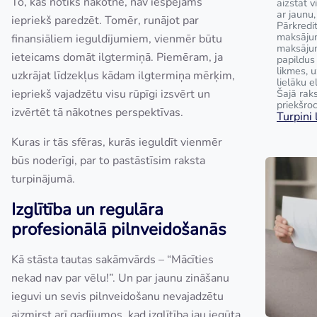
To, kas notiks nākotnē, nav iespējams
aizstāt 
ar jaunu,
iepriekš paredzēt. Tomēr, runājot par
Pārkredi
maksājum
finansiāliem ieguldījumiem, vienmēr būtu
maksāju
ieteicams domāt ilgtermiņā. Piemēram, ja
papildus
likmes, 
uzkrājat līdzekļus kādam ilgtermiņa mērķim,
lielāku e
iepriekš vajadzētu visu rūpīgi izsvērt un
Šajā raks
priekšroc
izvērtēt tā nākotnes perspektīvas.
Turpini l
Kuras ir tās sfēras, kurās ieguldīt vienmēr
būs noderīgi, par to pastāstīsim raksta
turpinājumā.
Izglītība un regulāra
profesionālā pilnveidošanās
Kā stāsta tautas sakāmvārds – “Mācīties
nekad nav par vēlu!”. Un par jaunu zināšanu
ieguvi un sevis pilnveidošanu nevajadzētu
aizmirst arī gadījumos, kad izglītība jau iegūta