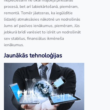
nepieciešami ne tikai mājokļa pirkšanas
procesā, bet arī labiekārtošanā, piemēram,
remontā. Tomēr jāatceras, ka iegūldītie
līdzekļi atmaksāsies nākotnē un nodrošinās
Jums arī pasīvos ienākumus, piemēram, Jūs
jebkurā brīdī varēsiet to izīrēt un nodrošināt
sev stabilus, finansiālus ikmēneša
ienākumus.
Jaunākās tehnoloģijas