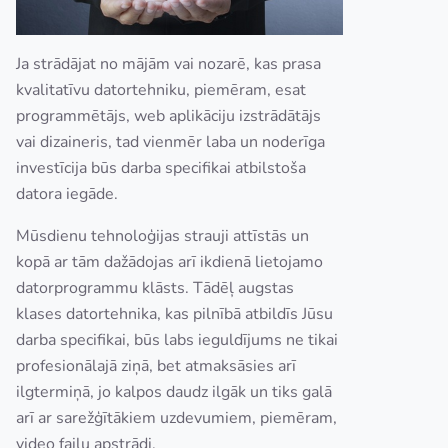
Ja strādājat no mājām vai nozarē, kas prasa
kvalitatīvu datortehniku, piemēram, esat
programmētājs, web aplikāciju izstrādātājs
vai dizaineris, tad vienmēr laba un noderīga
investīcija būs darba specifikai atbilstoša
datora iegāde.
Mūsdienu tehnoloģijas strauji attīstās un
kopā ar tām dažādojas arī ikdienā lietojamo
datorprogrammu klāsts. Tādēļ augstas
klases datortehnika, kas pilnībā atbildīs Jūsu
darba specifikai, būs labs ieguldījums ne tikai
profesionālajā ziņā, bet atmaksāsies arī
ilgtermiņā, jo kalpos daudz ilgāk un tiks galā
arī ar sarežģītākiem uzdevumiem, piemēram,
video failu apstrādi.