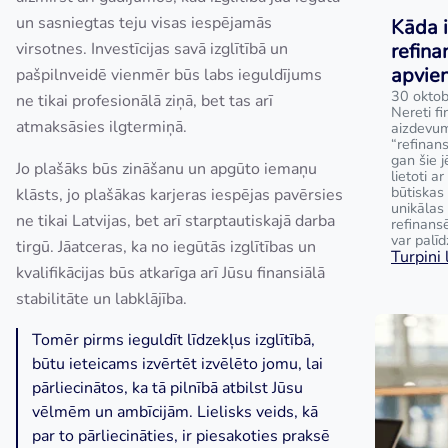
un sasniegtas teju visas iespējamās
Kāda i
virsotnes. Investīcijas savā izglītībā un
refina
apvie
pašpilnveidē vienmēr būs labs ieguldījums
30 oktob
ne tikai profesionālā ziņā, bet tas arī
Nereti fi
atmaksāsies ilgtermiņā.
aizdevum
“refinan
gan šie j
Jo plašāks būs zināšanu un apgūto iemaņu
lietoti a
būtiskas 
klāsts, jo plašākas karjeras iespējas pavērsies
unikālas
ne tikai Latvijas, bet arī starptautiskajā darba
refinans
var palīd
tirgū. Jāatceras, ka no iegūtās izglītības un
Turpini l
kvalifikācijas būs atkarīga arī Jūsu finansiālā
stabilitāte un labklājība.
Tomēr pirms ieguldīt līdzekļus izglītībā,
būtu ieteicams izvērtēt izvēlēto jomu, lai
pārliecinātos, ka tā pilnībā atbilst Jūsu
vēlmēm un ambīcijām. Lielisks veids, kā
par to pārliecināties, ir piesakoties praksē