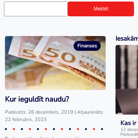
Meklēt
Iesakā
Finanses
Kur ieguldīt naudu?
Publicēts: 26 decembris, 2019
| Atjaunināts:
22 februāris, 2023
Kas ir
12 dece
Pārkredit