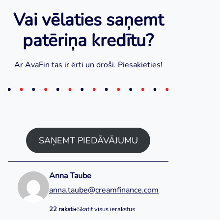
Vai vēlaties saņemt
patēriņa kredītu?
Ar AvaFin tas ir ērti un droši. Piesakieties!
SAŅEMT PIEDĀVĀJUMU
Anna Taube
anna.taube@creamfinance.com
22 raksti
•
Skatīt visus ierakstus