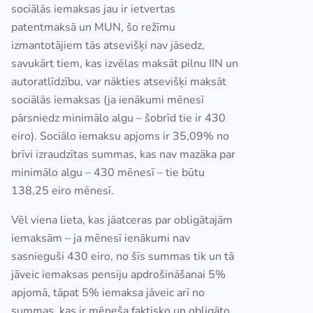
sociālās iemaksas jau ir ietvertas
patentmaksā un MUN, šo režīmu
izmantotājiem tās atsevišķi nav jāsedz,
savukārt tiem, kas izvēlas maksāt pilnu IIN un
autoratlīdzību, var nākties atsevišķi maksāt
sociālās iemaksas (ja ienākumi mēnesī
pārsniedz minimālo algu – šobrīd tie ir 430
eiro). Sociālo iemaksu apjoms ir 35,09% no
brīvi izraudzītas summas, kas nav mazāka par
minimālo algu – 430 mēnesī – tie būtu
138,25 eiro mēnesī.
Vēl viena lieta, kas jāatceras par obligātajām
iemaksām – ja mēnesī ienākumi nav
sasnieguši 430 eiro, no šīs summas tik un tā
jāveic iemaksas pensiju apdrošināšanai 5%
apjomā, tāpat 5% iemaksa jāveic arī no
summas, kas ir mēneša faktisko un obligāto