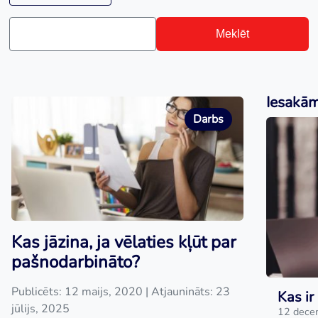
Meklēt
Iesakā
Darbs
Kas jāzina, ja vēlaties kļūt par
pašnodarbināto?
Publicēts: 12 maijs, 2020
| Atjaunināts: 23
Kas ir
jūlijs, 2025
12 dece