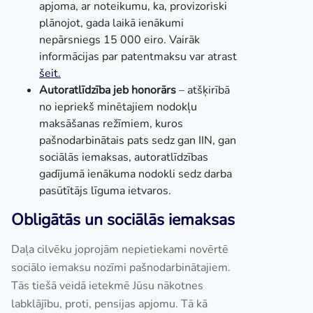
apjoma, ar noteikumu, ka, provizoriski
plānojot, gada laikā ienākumi
nepārsniegs 15 000 eiro. Vairāk
informācijas par patentmaksu var atrast
šeit.
Autoratlīdzība jeb honorārs
– atšķirībā
no iepriekš minētajiem nodokļu
maksāšanas režīmiem, kuros
pašnodarbinātais pats sedz gan IIN, gan
sociālās iemaksas, autoratlīdzības
gadījumā ienākuma nodokli sedz darba
pasūtītājs līguma ietvaros.
Obligātās un sociālās iemaksas
Daļa cilvēku joprojām nepietiekami novērtē
sociālo iemaksu nozīmi pašnodarbinātajiem.
Tās tiešā veidā ietekmē Jūsu nākotnes
labklājību, proti, pensijas apjomu. Tā kā