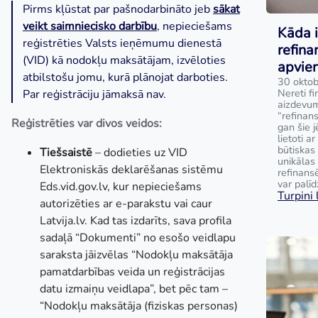
Pirms kļūstat par pašnodarbināto jeb
sākat
veikt saimniecisko darbību
, nepieciešams
Kāda i
reģistrēties Valsts ieņēmumu dienestā
refina
(VID) kā nodokļu maksātājam, izvēloties
apvie
atbilstošu jomu, kurā plānojat darboties.
30 oktob
Nereti fi
Par reģistrāciju jāmaksā nav.
aizdevum
“refinan
Reģistrēties var divos veidos:
gan šie j
lietoti a
būtiskas 
Tiešsaistē
– dodieties uz VID
unikālas
Elektroniskās deklarēšanas sistēmu
refinans
var palīd
Eds.vid.gov.lv, kur nepieciešams
Turpini l
autorizēties ar e-parakstu vai caur
Latvija.lv. Kad tas izdarīts, sava profila
sadaļā “Dokumenti” no esošo veidlapu
saraksta jāizvēlas “Nodokļu maksātāja
pamatdarbības veida un reģistrācijas
datu izmaiņu veidlapa”, bet pēc tam –
“Nodokļu maksātāja (fiziskas personas)