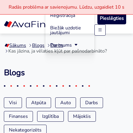
Aizdevumi
Radās problēma ar savienojumu.
Lūdzu, uzgaidiet
10 s
Reģistrācija
Pieslēgties
Biežāk uzdotie
jautājumi
Skip
to
Par mums
Sākums
Blogs
Darbs
content
Kas jāzina, ja vēlaties kļūt par pašnodarbināto?
Blogs
Visi
Atpūta
Auto
Darbs
Finanses
Izglītība
Mājoklis
Nekategorizēts