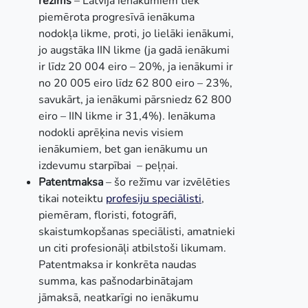
režīms
– Latvijā ienākumiem tiek
piemērota progresīvā ienākuma
nodokļa likme, proti, jo lielāki ienākumi,
jo augstāka IIN likme (ja gadā ienākumi
ir līdz 20 004 eiro – 20%, ja ienākumi ir
no 20 005 eiro līdz 62 800 eiro – 23%,
savukārt, ja ienākumi pārsniedz 62 800
eiro – IIN likme ir 31,4%). Ienākuma
nodokli aprēķina nevis visiem
ienākumiem, bet gan ienākumu un
izdevumu starpībai – peļņai.
Patentmaksa
– šo režīmu var izvēlēties
tikai noteiktu
profesiju speciālisti
,
piemēram, floristi, fotogrāfi,
skaistumkopšanas speciālisti, amatnieki
un citi profesionāļi atbilstoši likumam.
Patentmaksa ir konkrēta naudas
summa, kas pašnodarbinātajam
jāmaksā, neatkarīgi no ienākumu