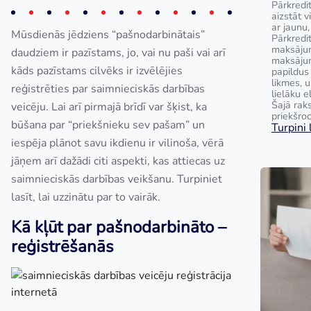
Pārkredit
aizstāt 
ar jaunu,
Mūsdienās jēdziens “pašnodarbinātais”
Pārkredi
maksājum
daudziem ir pazīstams, jo, vai nu paši vai arī
maksāju
kāds pazīstams cilvēks ir izvēlējies
papildus
likmes, 
reģistrēties par saimnieciskās darbības
lielāku e
Šajā raks
veicēju. Lai arī pirmajā brīdī var šķist, ka
priekšroc
būšana par “priekšnieku sev pašam” un
Turpini l
iespēja plānot savu ikdienu ir vilinoša, vērā
jāņem arī dažādi citi aspekti, kas attiecas uz
saimnieciskās darbības veikšanu. Turpiniet
lasīt, lai uzzinātu par to vairāk.
Kā kļūt par pašnodarbināto –
reģistrēšanās