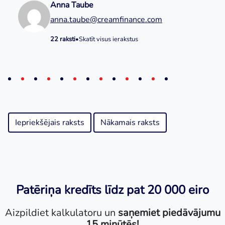
Anna Taube
anna.taube@creamfinance.com
22 raksti
•
Skatīt visus ierakstus
Iepriekšējais raksts
Nākamais raksts
Patēriņa kredīts līdz pat 20 000 eiro
Aizpildiet kalkulatoru un
saņemiet piedāvājumu
15 minūtēs!