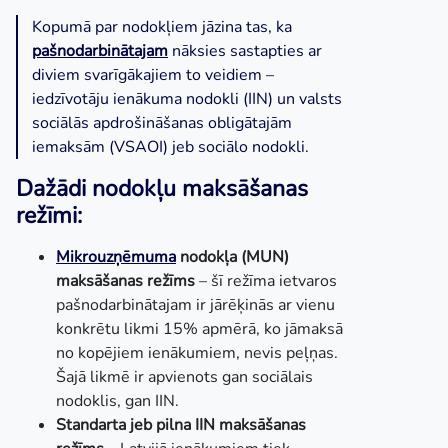
Kopumā par nodokļiem jāzina tas, ka
pašnodarbinātajam
nāksies sastapties ar
diviem svarīgākajiem to veidiem –
iedzīvotāju ienākuma nodokli (IIN) un valsts
sociālās apdrošināšanas obligātajām
iemaksām (VSAOI) jeb sociālo nodokli.
Dažādi nodokļu maksāšanas
režīmi:
Mikrouzņēmuma
nodokļa (MUN)
maksāšanas režīms
– šī režīma ietvaros
pašnodarbinātajam ir jārēķinās ar vienu
konkrētu likmi 15% apmērā, ko jāmaksā
no kopējiem ienākumiem, nevis peļņas.
Šajā likmē ir apvienots gan sociālais
nodoklis, gan IIN.
Standarta jeb pilna IIN maksāšanas