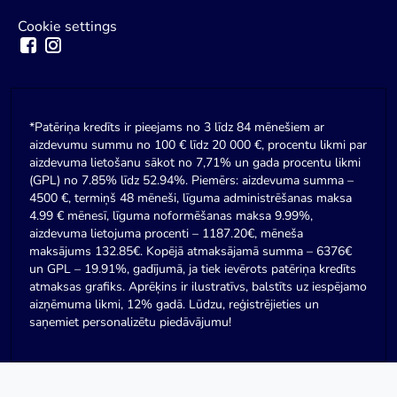
Cookie settings
*Patēriņa kredīts ir pieejams no 3 līdz 84 mēnešiem ar
aizdevumu summu no 100 € līdz 20 000 €, procentu likmi par
aizdevuma lietošanu sākot no 7,71% un gada procentu likmi
(GPL) no 7.85% līdz 52.94%. Piemērs: aizdevuma summa –
4500 €, termiņš 48 mēneši, līguma administrēšanas maksa
4.99 € mēnesī, līguma noformēšanas maksa 9.99%,
aizdevuma lietojuma procenti – 1187.20€, mēneša
maksājums 132.85€. Kopējā atmaksājamā summa – 6376€
un GPL – 19.91%, gadījumā, ja tiek ievērots patēriņa kredīts
atmaksas grafiks. Aprēķins ir ilustratīvs, balstīts uz iespējamo
aizņēmuma likmi, 12% gadā. Lūdzu, reģistrējieties un
saņemiet personalizētu piedāvājumu!