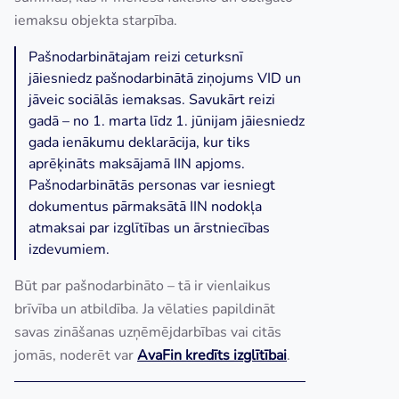
iemaksu objekta starpība.
Pašnodarbinātajam reizi ceturksnī
jāiesniedz pašnodarbinātā ziņojums VID un
jāveic sociālās iemaksas. Savukārt reizi
gadā – no 1. marta līdz 1. jūnijam jāiesniedz
gada ienākumu deklarācija, kur tiks
aprēķināts maksājamā IIN apjoms.
Pašnodarbinātās personas var iesniegt
dokumentus pārmaksātā IIN nodokļa
atmaksai par izglītības un ārstniecības
izdevumiem.
Būt par pašnodarbināto – tā ir vienlaikus
brīvība un atbildība. Ja vēlaties papildināt
savas zināšanas uzņēmējdarbības vai citās
jomās, noderēt var
AvaFin kredīts izglītībai
.