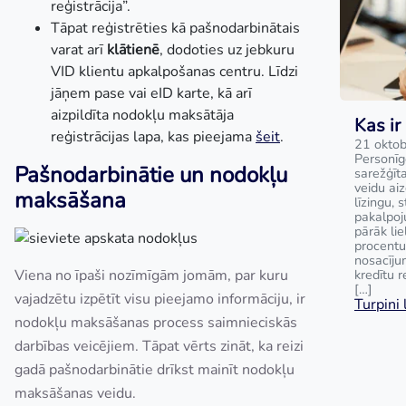
reģistrācija”.
Tāpat reģistrēties kā pašnodarbinātais
varat arī
klātienē
, dodoties uz jebkuru
VID klientu apkalpošanas centru. Līdzi
jāņem pase vai eID karte, kā arī
aizpildīta nodokļu maksātāja
Kas ir
reģistrācijas lapa, kas pieejama
šeit
.
21 oktob
Personīg
Pašnodarbinātie un nodokļu
sarežģīta
veidu ai
maksāšana
līzingu, 
pakalpoj
pārāk lie
procentu
nosacīju
Viena no īpaši nozīmīgām jomām, par kuru
kredītu 
[…]
vajadzētu izpētīt visu pieejamo informāciju, ir
Turpini l
nodokļu maksāšanas process saimnieciskās
darbības veicējiem. Tāpat vērts zināt, ka reizi
gadā pašnodarbinātie drīkst mainīt nodokļu
maksāšanas veidu.