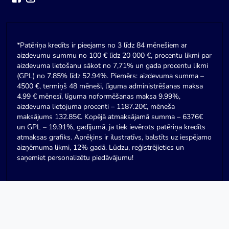
*Patēriņa kredīts ir pieejams no 3 līdz 84 mēnešiem ar
aizdevumu summu no 100 € līdz 20 000 €, procentu likmi par
aizdevuma lietošanu sākot no 7,71% un gada procentu likmi
(GPL) no 7.85% līdz 52.94%. Piemērs: aizdevuma summa –
4500 €, termiņš 48 mēneši, līguma administrēšanas maksa
4.99 € mēnesī, līguma noformēšanas maksa 9.99%,
aizdevuma lietojuma procenti – 1187.20€, mēneša
maksājums 132.85€. Kopējā atmaksājamā summa – 6376€
un GPL – 19.91%, gadījumā, ja tiek ievērots patēriņa kredīts
atmaksas grafiks. Aprēķins ir ilustratīvs, balstīts uz iespējamo
aizņēmuma likmi, 12% gadā. Lūdzu, reģistrējieties un
saņemiet personalizētu piedāvājumu!