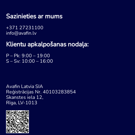
Sazinieties ar mums
+371 27231100
info@avafin.lv
Klientu apkalpošanas nodaļa:
P – Pk: 9:00 – 19:00
S – Sv: 10:00 – 16:00
Avafin Latvia SIA
Reģistrācijas Nr. 40103283854
Skanstes iela 12,
Rīga, LV-1013