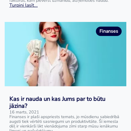
faktorus, kam pievērst uzmanību, aizņemoties naudu.
Turpini lasīt...
Finanses
Kas ir nauda un kas Jums par to būtu
jāzina?
16 marts, 2021
Finanses ir plaši apspriests temats, jo mūsdienu sabiedrībā
augsti tiek vērtēti sasniegumi un produktivitāte. Šī iemesla
dēļ ir vienkārši likt vienādojuma zīmi starp mūsu ienākumu
līmeni un pašvērtējumu.