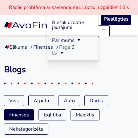
Radās problēma ar savienojumu.
Lūdzu, uzgaidiet
10 s
Reģistrācija
Pieslēgties
Biežāk uzdotie
jautājumi
Skip
Par mums
to
Sākums
Finanses
Page 2
content
LV
Blogs
Viss
Atpūta
Auto
Darbs
Finanses
Izglītība
Mājoklis
Nekategorizēts