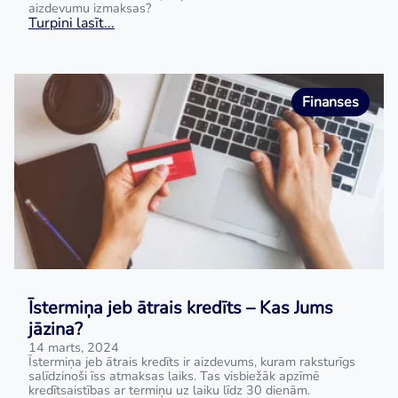
aizdevumu izmaksas?
Turpini lasīt...
Finanses
Īstermiņa jeb ātrais kredīts – Kas Jums
jāzina?
14 marts, 2024
Īstermiņa jeb ātrais kredīts ir aizdevums, kuram raksturīgs
salīdzinoši īss atmaksas laiks. Tas visbiežāk apzīmē
kredītsaistības ar termiņu uz laiku līdz 30 dienām.