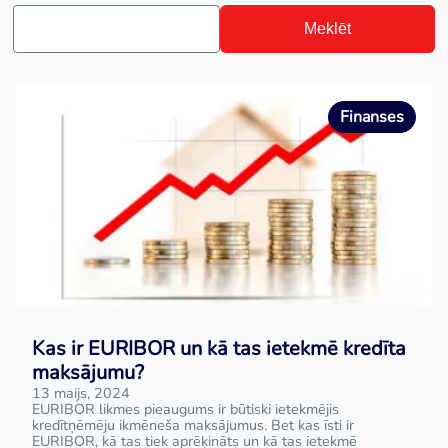
Meklēt
Finanses
Kas ir EURIBOR un kā tas ietekmē kredīta
maksājumu?
13 maijs, 2024
EURIBOR likmes pieaugums ir būtiski ietekmējis
kredītņēmēju ikmēneša maksājumus. Bet kas īsti ir
EURIBOR, kā tas tiek aprēķināts un kā tas ietekmē