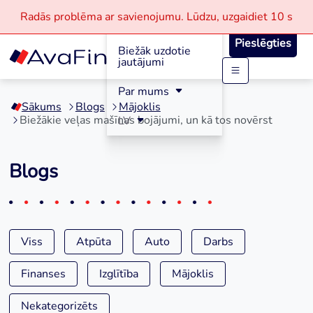
Radās problēma ar savienojumu.
Lūdzu, uzgaidiet
10 s
Reģistrācija
Pieslēgties
Biežāk uzdotie
jautājumi
Skip
Par mums
to
Sākums
Blogs
Mājoklis
content
Biežākie veļas mašīnas bojājumi, un kā tos novērst
LV
Blogs
Viss
Atpūta
Auto
Darbs
Finanses
Izglītība
Mājoklis
Nekategorizēts