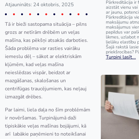
Pārkreditācija ir 
Atjaunināts: 24 oktobris, 2025
aizstāt vienu va
ar jaunu, potenci
Pārkreditācija v
maksājumu atmak
Tā ir bieži sastopama situācija – pilns
maksājumus vie
grozs ar netīrām drēbēm un veļas
papildus var pal
likmes, uzlabot
mašīna, kas pēkšņi atsakās darboties.
lielāku elastību 
Šajā rakstā lasie
Šāda problēma var rasties vairāku
priekšrocības? Pā
iemeslu dēļ – sākot ar elektriskām
Turpini lasīt...
kļūmēm, kad veļas mašīna
neieslēdzas vispār, beidzot ar
mazgāšanas, skalošanas un
centrifūgas traucējumiem, kas neļauj
izmazgāt drēbes.
Par laimi, liela daļa no šīm problēmām
ir novēršamas. Turpinājumā daži
tipiskākie veļas mašīnas bojājumi, kā
arī labākie paņēmieni to noteikšanai