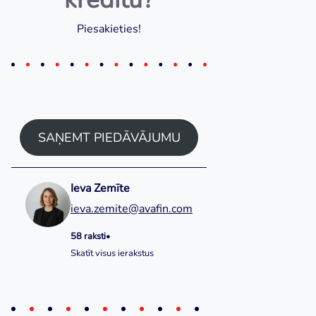
Piesakieties!
SAŅEMT PIEDĀVĀJUMU
Ieva Zemīte
ieva.zemite@avafin.com
58 raksti
•
Skatīt visus ierakstus