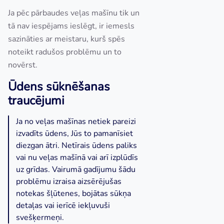
Ja pēc pārbaudes veļas mašīnu tik un
tā nav iespējams ieslēgt, ir iemesls
sazināties ar meistaru, kurš spēs
noteikt radušos problēmu un to
novērst.
Ūdens sūknēšanas
traucējumi
Ja no veļas mašīnas netiek pareizi
izvadīts ūdens, Jūs to pamanīsiet
diezgan ātri. Netīrais ūdens paliks
vai nu veļas mašīnā vai arī izplūdīs
uz grīdas. Vairumā gadījumu šādu
problēmu izraisa aizsērējušas
notekas šļūtenes, bojātas sūkņa
detaļas vai ierīcē iekļuvuši
svešķermeņi.