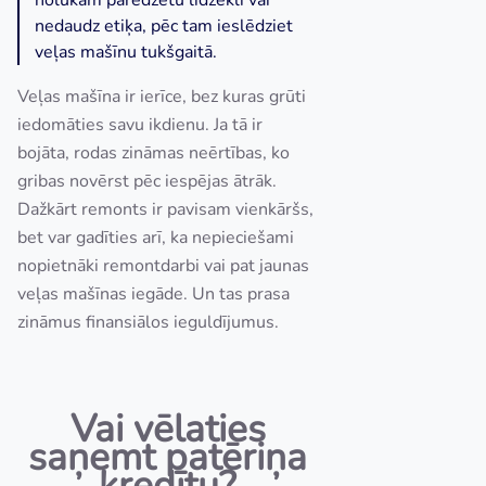
nedaudz etiķa, pēc tam ieslēdziet
veļas mašīnu tukšgaitā.
Veļas mašīna ir ierīce, bez kuras grūti
iedomāties savu ikdienu. Ja tā ir
bojāta, rodas zināmas neērtības, ko
gribas novērst pēc iespējas ātrāk.
Dažkārt remonts ir pavisam vienkāršs,
bet var gadīties arī, ka nepieciešami
nopietnāki remontdarbi vai pat jaunas
veļas mašīnas iegāde. Un tas prasa
zināmus finansiālos ieguldījumus.
Vai vēlaties
saņemt patēriņa
kredītu?