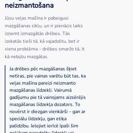
neizmantošana
Jūsu veļas mašīna ir pabeigusi
mazgāšanas ciklu, un ir pienācis laiks
izņemt izmazgātās drēbes. Tās
izskatās tieši tā, kā vajadzētu, bet ir
viena problēma – drēbes smaržo tā, it
kā nebūtu mazgātas.
Ja drēbes pēc mazgāšanas šķiet
netīras, pie vainas varētu būt tas, ka
veļas mašīna pareizi neizmanto
mazgāšanas līdzekli. Vairumā
gadījumu pie tā vainojams aizsērējis
mazgāšanas līdzekļa dozators. To
novērst ir diezgan vienkārši – gan ar
speciālu līdzekļu, gan etiķa
palīdzību. Ielejiet ierīcē īpaši šim
nolūkam paredzētu līdzekli vai