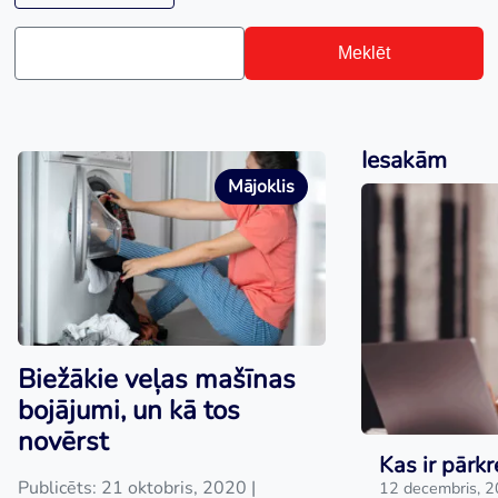
Meklēt
Iesakām
Mājoklis
Biežākie veļas mašīnas
bojājumi, un kā tos
novērst
Kas ir pārkr
Publicēts: 21 oktobris, 2020
|
12 decembris, 