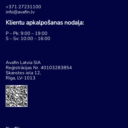
+371 27231100
info@avafin.lv
Klientu apkalpošanas nodaļa:
P – Pk: 9:00 – 19:00
S – Sv: 10:00 – 16:00
Avafin Latvia SIA
Reģistrācijas Nr. 40103283854
Skanstes iela 12,
Rīga, LV-1013