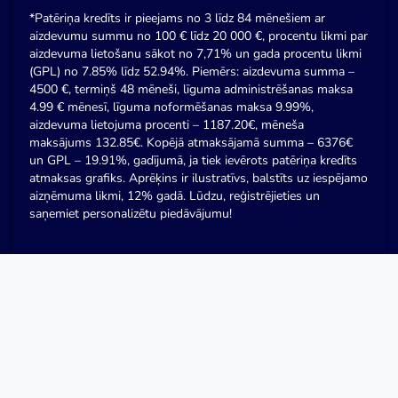
*Patēriņa kredīts ir pieejams no 3 līdz 84 mēnešiem ar
aizdevumu summu no 100 € līdz 20 000 €, procentu likmi par
aizdevuma lietošanu sākot no 7,71% un gada procentu likmi
(GPL) no 7.85% līdz 52.94%. Piemērs: aizdevuma summa –
4500 €, termiņš 48 mēneši, līguma administrēšanas maksa
4.99 € mēnesī, līguma noformēšanas maksa 9.99%,
aizdevuma lietojuma procenti – 1187.20€, mēneša
maksājums 132.85€. Kopējā atmaksājamā summa – 6376€
un GPL – 19.91%, gadījumā, ja tiek ievērots patēriņa kredīts
atmaksas grafiks. Aprēķins ir ilustratīvs, balstīts uz iespējamo
aizņēmuma likmi, 12% gadā. Lūdzu, reģistrējieties un
saņemiet personalizētu piedāvājumu!