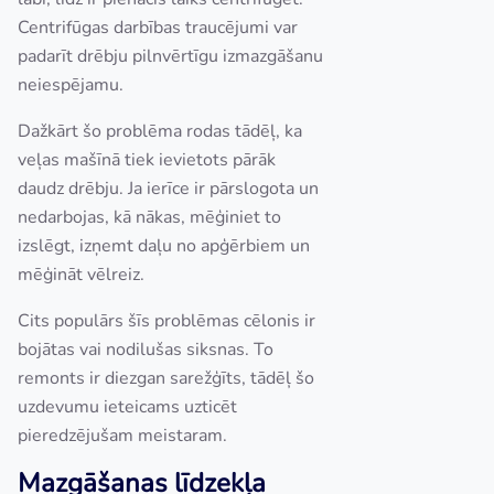
Centrifūgas darbības traucējumi var
padarīt drēbju pilnvērtīgu izmazgāšanu
neiespējamu.
Dažkārt šo problēma rodas tādēļ, ka
veļas mašīnā tiek ievietots pārāk
daudz drēbju. Ja ierīce ir pārslogota un
nedarbojas, kā nākas, mēģiniet to
izslēgt, izņemt daļu no apģērbiem un
mēģināt vēlreiz.
Cits populārs šīs problēmas cēlonis ir
bojātas vai nodilušas siksnas. To
remonts ir diezgan sarežģīts, tādēļ šo
uzdevumu ieteicams uzticēt
pieredzējušam meistaram.
Mazgāšanas līdzekļa