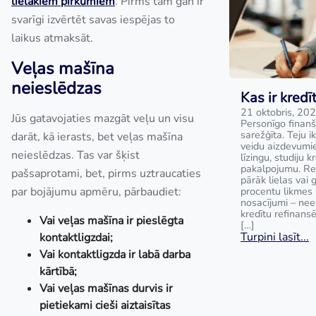
lielākiem pirkumiem
. Pirms tam gan ir
svarīgi izvērtēt savas iespējas to
laikus atmaksāt.
Veļas mašīna
neieslēdzas
Kas ir kred
21 oktobris, 20
Jūs gatavojaties mazgāt veļu un visu
Personīgo finanš
sarežģīta. Teju i
darāt, kā ierasts, bet veļas mašīna
veidu aizdevumie
neieslēdzas. Tas var šķist
līzingu, studiju k
pakalpojumu. Rei
pašsaprotami, bet, pirms uztraucaties
pārāk lielas vai 
par bojājumu apmēru, pārbaudiet:
procentu likmes 
nosacījumi – nee
kredītu refinans
Vai veļas mašīna ir pieslēgta
[…]
Turpini lasīt...
kontaktligzdai;
Vai kontaktligzda ir labā darba
kārtībā;
Vai veļas mašīnas durvis ir
pietiekami cieši aiztaisītas