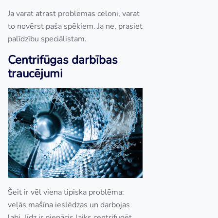
Ja varat atrast problēmas cēloni, varat
to novērst paša spēkiem. Ja ne, prasiet
palīdzību speciālistam.
Centrifūgas darbības
traucējumi
Šeit ir vēl viena tipiska problēma:
veļās mašīna ieslēdzas un darbojas
labi, līdz ir pienācis laiks centrifugēt.