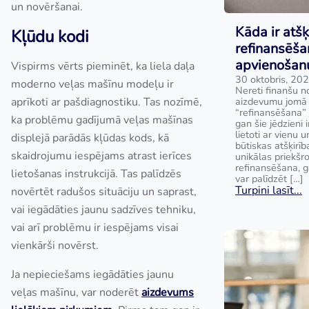
un novēršanai.
Kāda ir atšķ
Kļūdu kodi
refinansēša
apvienošan
Vispirms vērts pieminēt, ka liela daļa
30 oktobris, 20
moderno veļas mašīnu modeļu ir
Nereti finanšu no
aprīkoti ar pašdiagnostiku. Tas nozīmē,
aizdevumu jomā t
“refinansēšana” 
ka problēmu gadījumā veļas mašīnas
gan šie jēdzieni i
lietoti ar vienu 
displejā parādās kļūdas kods, kā
būtiskas atšķirīb
skaidrojumu iespējams atrast ierīces
unikālas priekš
refinansēšana, 
lietošanas instrukcijā. Tas palīdzēs
var palīdzēt […]
Turpini lasīt...
novērtēt radušos situāciju un saprast,
vai iegādāties jaunu sadzīves tehniku,
vai arī problēmu ir iespējams visai
vienkārši novērst.
Ja nepieciešams iegādāties jaunu
veļas mašīnu, var noderēt
aizdevums