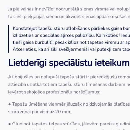
Ja pie vainas ir nevīžīgi nogruntētā sienas virsma vai nolup
tā cieši piekļaujas sienai un likvidēt sienas apdarē esošās 
Konstatējot tapešu stūru atlobīšanos pārliekas gaisa bur
izlīdzēties ar speciālas šļirces palīdzību. Kā rīkoties? Ie
tieši gaisa burbulītī, pēcāk izlīdzinot tapetes virsmu ar s
Atcerieties, ka arī sīki svešķermenīši vai putekļi zem ta
Lietderīgi speciālistu ieteikum
Atlobījušies un nolupuši tapešu stūri ir pieredzējušu remo
attiecībā uz atkārtotiem tapešu stūru līmēšanas darbiem ne
ievērot sekojošos profesionāļu norādījumus:
● Tapešu līmēšana vienmēr jāuzsāk no dzīvojamās platības 
stūra zonai par vismaz 20 mm;
● Gludinot tapetes telpas stūrīšos, jāievēro pareizs gludinā