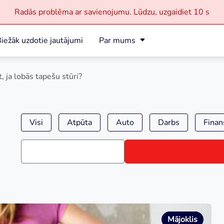
Radās problēma ar savienojumu.
Lūdzu, uzgaidiet
10 s
iežāk uzdotie jautājumi
Par mums
, ja lobās tapešu stūri?
Visi
Atpūta
Auto
Darbs
Finan
Mājoklis