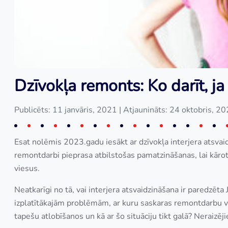
Dzīvokļa remonts: Ko darīt, ja
Publicēts: 11 janvāris, 2021
| Atjaunināts: 24 oktobris, 2
Esat nolēmis 2023.gadu iesākt ar dzīvokļa interjera atsvaid
remontdarbi pieprasa atbilstošas pamatzināšanas, lai kārot
viesus.
Neatkarīgi no tā, vai interjera atsvaidzināšana ir paredzēta
izplatītākajām problēmām, ar kuru saskaras remontdarbu veic
tapešu atlobīšanos un kā ar šo situāciju tikt galā? Neraizēj