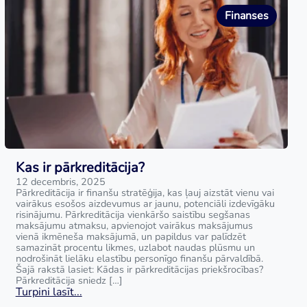
Finanses
Kas ir pārkreditācija?
12 decembris, 2025
Pārkreditācija ir finanšu stratēģija, kas ļauj aizstāt vienu vai
vairākus esošos aizdevumus ar jaunu, potenciāli izdevīgāku
risinājumu. Pārkreditācija vienkāršo saistību segšanas
maksājumu atmaksu, apvienojot vairākus maksājumus
vienā ikmēneša maksājumā, un papildus var palīdzēt
samazināt procentu likmes, uzlabot naudas plūsmu un
nodrošināt lielāku elastību personīgo finanšu pārvaldībā.
Šajā rakstā lasiet: Kādas ir pārkreditācijas priekšrocības?
Pārkreditācija sniedz […]
Turpini lasīt...