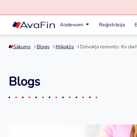
Aizdevumi
Reģistrācija
B
Skip
to
Sākums
Blogs
Mājoklis
Dzīvokļa remonts: Ko darīt
content
Blogs