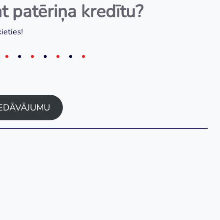
t patēriņa kredītu?
ieties!
IEDĀVĀJUMU