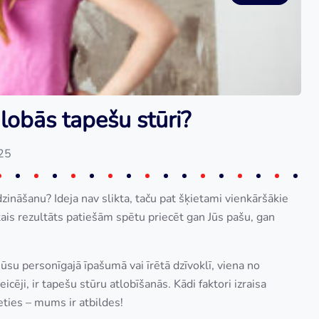
 lobās tapešu stūri?
025
zināšanu? Ideja nav slikta, taču pat šķietami vienkāršākie
ais rezultāts patiešām spētu priecēt gan Jūs pašu, gan
 Jūsu personīgajā īpašumā vai īrētā dzīvoklī, viena no
ēji, ir tapešu stūru atlobīšanās. Kādi faktori izraisa
ieties – mums ir atbildes!