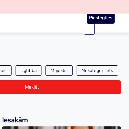
Pieslēgties
ses
Izglītība
Mājoklis
Nekategorizēts
Meklēt
Iesakām