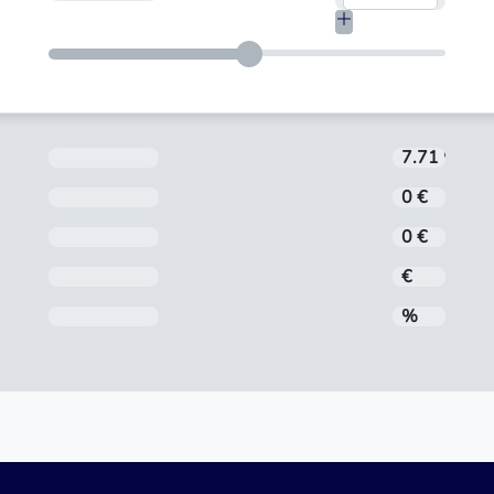
Aizdevuma procentu likme tiek noteikta in
7.71 %
Noformēšanas maksa
0 €
Administrēšanas maksa
0 €
Mēneša maksājums
€
Gada procentu likme (GPL)
%