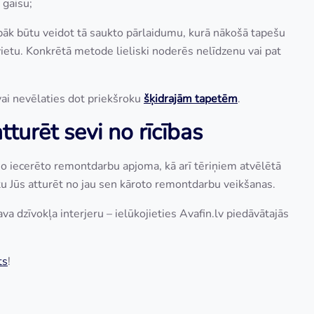
 gaisu;
bāk būtu veidot tā saukto pārlaidumu, kurā nākošā tapešu
ietu. Konkrētā metode lieliski noderēs nelīdzenu vai pat
ai nevēlaties dot priekšroku
šķidrajām tapetēm
.
turēt sevi no rīcības
no iecerēto remontdarbu apjoma, kā arī tēriņiem atvēlētā
u Jūs atturēt no jau sen kāroto remontdarbu veikšanas.
sava dzīvokļa interjeru – ielūkojieties Avafin.lv piedāvātajās
ts
!