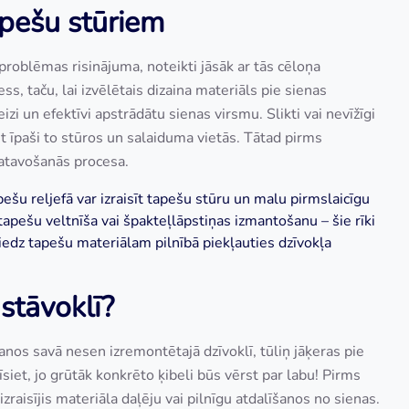
apešu stūriem
problēmas risinājuma, noteikti jāsāk ar tās cēloņa
s, taču, lai izvēlētais dizaina materiāls pie sienas
izi un efektīvi apstrādātu sienas virsmu. Slikti vai nevīžīgi
t īpaši to stūros un salaiduma vietās. Tātad pirms
gatavošanās procesa.
pešu reljefā var izraisīt tapešu stūru un malu pirmslaicīgu
 tapešu veltnīša vai špakteļlāpstiņas izmantošanu – šie rīki
 liedz tapešu materiālam pilnībā piekļauties dzīvokļa
stāvoklī?
anos savā nesen izremontētajā dzīvoklī, tūliņ jāķeras pie
siet, jo grūtāk konkrēto ķibeli būs vērst par labu! Pirms
zraisījis materiāla daļēju vai pilnīgu atdalīšanos no sienas.