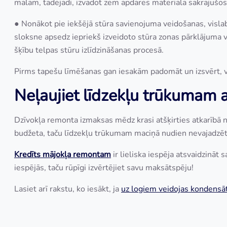
malām, tādējādi, izvadot zem apdares materiāla sakrājušos
● Nonākot pie iekšējā stūra savienojuma veidošanas, visla
sloksne apsedz iepriekš izveidoto stūra zonas pārklājuma v
šķību telpas stūru izlīdzināšanas procesā.
Pirms tapešu līmēšanas gan iesakām padomāt un izsvērt, v
Neļaujiet līdzekļu trūkumam at
Dzīvokļa remonta izmaksas mēdz krasi atšķirties atkarībā 
budžeta, taču līdzekļu trūkumam maciņā nudien nevajadzēt
Kredīts mājokļa remontam
ir lieliska iespēja atsvaidzināt 
iespējās, taču rūpīgi izvērtējiet savu maksātspēju!
Lasiet arī rakstu, ko iesākt, ja
uz logiem veidojas kondensā