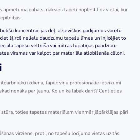
is apmetuma gabals, nāksies tapeti noplēst līdz vietai, kur
nepilnības.
bulīšu koncentrācijas dēļ, atsevišķos gadījumos varētu
sūciet šļircē nelielu daudzumu tapešu līmes un injicējiet to
peciāla tapešu veltnīša vai mitras lupatiņas palīdzību.
petes virsmas var kalpot par materiāla atlobīšanās cēloni.
i
ntdarbnieku ikdiena, tāpēc viņu profesionālie ieteikumi
kad nenāks par ļaunu. Ko un kā labāk darīt? Centieties
stūra, toties tapetes materiālam vienmēr jāpārklājas pāri
šanas virziens, proti, no tapešu locījuma vietas uz tās