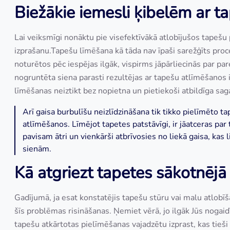
Biežākie iemesli ķibelēm ar t
Lai veiksmīgi nonāktu pie visefektīvākā atlobījušos tapešu 
izprašanu.Tapešu līmēšana kā tāda nav īpaši sarežģīts proces
noturētos pēc iespējas ilgāk, vispirms jāpārliecinās par pare
nogruntēta siena parasti rezultējas ar tapešu atlīmēšanos i
līmēšanas neiztikt bez nopietna un pietiekoši atbildīga sa
Arī gaisa burbulīšu neizlīdzināšana tik tikko pielīmēto ta
atlīmēšanos. Līmējot tapetes patstāvīgi, ir jāatceras par
pavisam ātri un vienkārši atbrīvosies no liekā gaisa, kas
sienām.
Kā atgriezt tapetes sākotnējā 
Gadījumā, ja esat konstatējis tapešu stūru vai malu atlobīš
šīs problēmas risināšanas. Ņemiet vērā, jo ilgāk Jūs nogaidī
tapešu atkārtotas pielīmēšanas vajadzētu izprast, kas tieši i