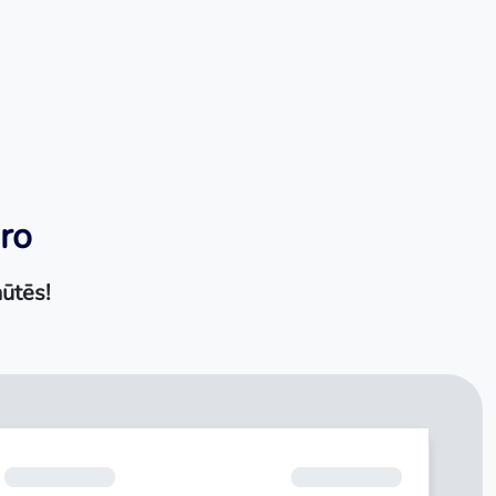
iro
ūtēs!
Mēneša maksājums
€