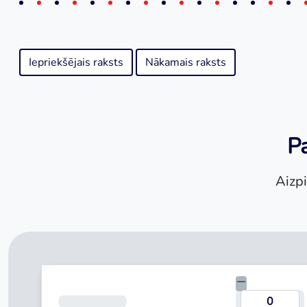
Iepriekšējais raksts
Nākamais raksts
Pa
Aizpi
Kredīta summa