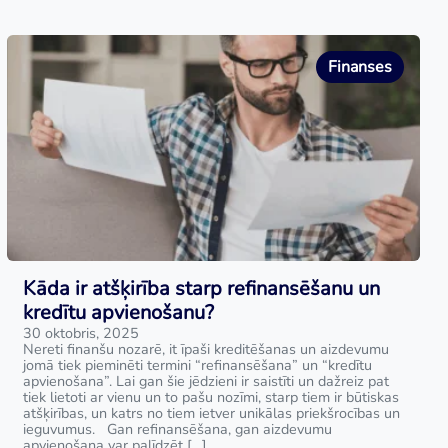
Finanses
Kāda ir atšķirība starp refinansēšanu un
kredītu apvienošanu?
30 oktobris, 2025
Nereti finanšu nozarē, it īpaši kreditēšanas un aizdevumu
jomā tiek pieminēti termini “refinansēšana” un “kredītu
apvienošana”. Lai gan šie jēdzieni ir saistīti un dažreiz pat
tiek lietoti ar vienu un to pašu nozīmi, starp tiem ir būtiskas
atšķirības, un katrs no tiem ietver unikālas priekšrocības un
ieguvumus. Gan refinansēšana, gan aizdevumu
apvienošana var palīdzēt […]