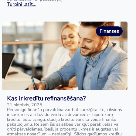
Turpini lasīt...
Finanses
Kas ir kredītu refinansēšana?
21 oktobris, 2025
Personīgo finanšu pārvaldība var būt sarežģīta. Teju ikviens
ir saskāries ar dažādu veidu aizdevumiem – hipotekāro
kredītu, auto līzingu, studiju kredītu vai cita veida finanšu
pakalpojumu. Reizēm šīs saistības var kļūt pārāk lielas vai
grūti pārvaldāmas, īpaši, ja procentu likmes ir augstas vai
atmaksas nosacījumi – neelastīgi. Šādos gadījumos kredītu