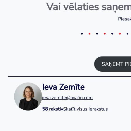
Vai vēlaties saņem
Piesak
SAŅEMT P
Ieva Zemīte
ieva.zemite@avafin.com
58 raksti
•
Skatīt visus ierakstus