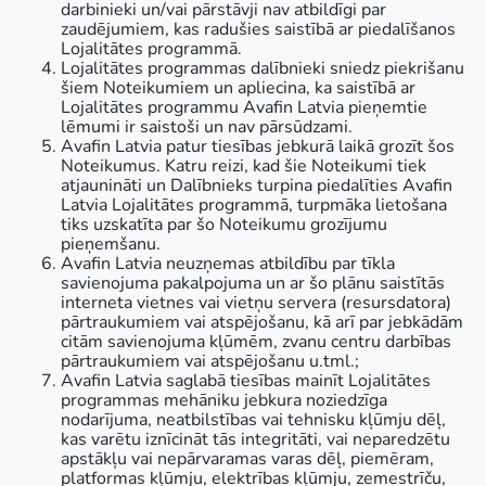
darbinieki un/vai pārstāvji nav atbildīgi par
zaudējumiem, kas radušies saistībā ar piedalīšanos
Lojalitātes programmā.
Lojalitātes programmas dalībnieki sniedz piekrišanu
šiem Noteikumiem un apliecina, ka saistībā ar
Lojalitātes programmu Avafin Latvia pieņemtie
lēmumi ir saistoši un nav pārsūdzami.
Avafin Latvia patur tiesības jebkurā laikā grozīt šos
Noteikumus. Katru reizi, kad šie Noteikumi tiek
atjaunināti un Dalībnieks turpina piedalīties Avafin
Latvia Lojalitātes programmā, turpmāka lietošana
tiks uzskatīta par šo Noteikumu grozījumu
pieņemšanu.
Avafin Latvia neuzņemas atbildību par tīkla
savienojuma pakalpojuma un ar šo plānu saistītās
interneta vietnes vai vietņu servera (resursdatora)
pārtraukumiem vai atspējošanu, kā arī par jebkādām
citām savienojuma kļūmēm, zvanu centru darbības
pārtraukumiem vai atspējošanu u.tml.;
Avafin Latvia saglabā tiesības mainīt Lojalitātes
programmas mehāniku jebkura noziedzīga
nodarījuma, neatbilstības vai tehnisku kļūmju dēļ,
kas varētu iznīcināt tās integritāti, vai neparedzētu
apstākļu vai nepārvaramas varas dēļ, piemēram,
platformas kļūmju, elektrības kļūmju, zemestrīču,