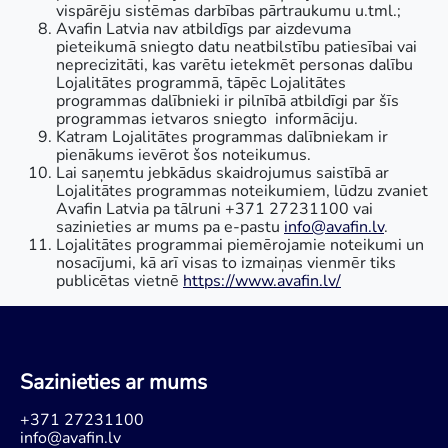
vispārēju sistēmas darbības pārtraukumu u.tml.;
Avafin Latvia nav atbildīgs par aizdevuma
pieteikumā sniegto datu neatbilstību patiesībai vai
neprecizitāti, kas varētu ietekmēt personas dalību
Lojalitātes programmā, tāpēc Lojalitātes
programmas dalībnieki ir pilnībā atbildīgi par šīs
programmas ietvaros sniegto informāciju.
Katram Lojalitātes programmas dalībniekam ir
pienākums ievērot šos noteikumus.
Lai saņemtu jebkādus skaidrojumus saistībā ar
Lojalitātes programmas noteikumiem, lūdzu zvaniet
Avafin Latvia pa tālruni +371 27231100 vai
sazinieties ar mums pa e-pastu
info@avafin.lv
.
Lojalitātes programmai piemērojamie noteikumi un
nosacījumi, kā arī visas to izmaiņas vienmēr tiks
publicētas vietnē
https://www.avafin.lv/
Sazinieties ar mums
+371 27231100
info@avafin.lv