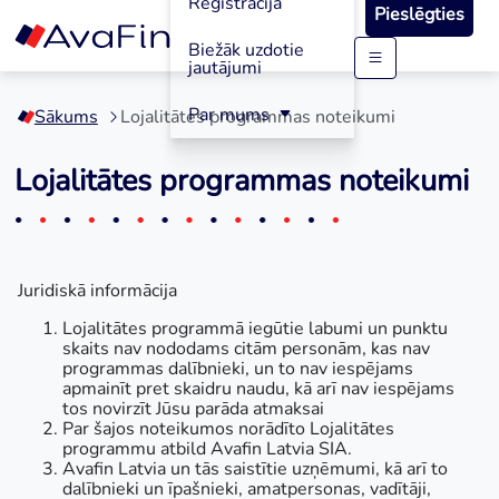
Reģistrācija
Pieslēgties
Biežāk uzdotie
jautājumi
Skip
to
Par mums
Sākums
Lojalitātes programmas noteikumi
content
Lojalitātes programmas noteikumi
Juridiskā informācija
Lojalitātes programmā iegūtie labumi un punktu
skaits nav nododams citām personām, kas nav
programmas dalībnieki, un to nav iespējams
apmainīt pret skaidru naudu, kā arī nav iespējams
tos novirzīt Jūsu parāda atmaksai
Par šajos noteikumos norādīto Lojalitātes
programmu atbild Avafin Latvia SIA.
Avafin Latvia un tās saistītie uzņēmumi, kā arī to
dalībnieki un īpašnieki, amatpersonas, vadītāji,