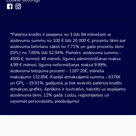
*Patēriņa kredīts ir pieejams no 3 līdz 84 mēnešiem ar
aizdevumu summu no 100 € līdz 20 000 €, procentu likmi par
aizdevuma lietošanu sākot no 7,71% un gada procentu likmi
(GPL) no 7.85% līdz 52.94%. Piemērs: aizdevuma summa –
4500 €, termiņš 48 mēneši, līguma administrēšanas maksa
4.99 € mēnesī, līguma noformēšanas maksa 9.99%,
aizdevuma lietojuma procenti – 1187.20€, mēneša
maksājums 132.85€. Kopējā atmaksājamā summa – 6376€
un GPL – 19.91%, gadījumā, ja tiek ievērots patēriņa kredīts
atmaksas grafiks. Aprēķins ir ilustratīvs, balstīts uz iespējamo
aizņēmuma likmi, 12% gadā. Lūdzu, reģistrējieties un
saņemiet personalizētu piedāvājumu!