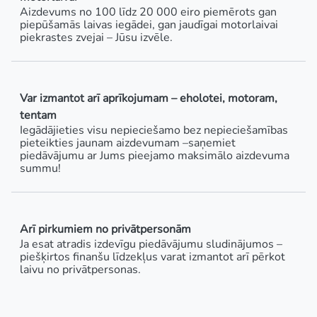
Aizdevums no 100 līdz 20 000 eiro piemērots gan
piepūšamās laivas iegādei, gan jaudīgai motorlaivai
piekrastes zvejai – Jūsu izvēle.
Var izmantot arī aprīkojumam – eholotei, motoram,
tentam
Iegādājieties visu nepieciešamo bez nepieciešamības
pieteikties jaunam aizdevumam –saņemiet
piedāvājumu ar Jums pieejamo maksimālo aizdevuma
summu!
Arī pirkumiem no privātpersonām
Ja esat atradis izdevīgu piedāvājumu sludinājumos –
piešķirtos finanšu līdzekļus varat izmantot arī pērkot
laivu no privātpersonas.