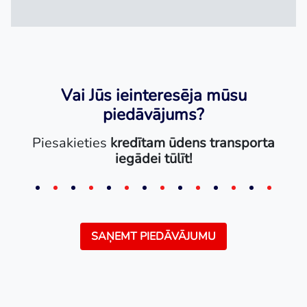
Vai Jūs ieinteresēja mūsu
piedāvājums?
Piesakieties
kredītam ūdens transporta
iegādei tūlīt!
SAŅEMT PIEDĀVĀJUMU