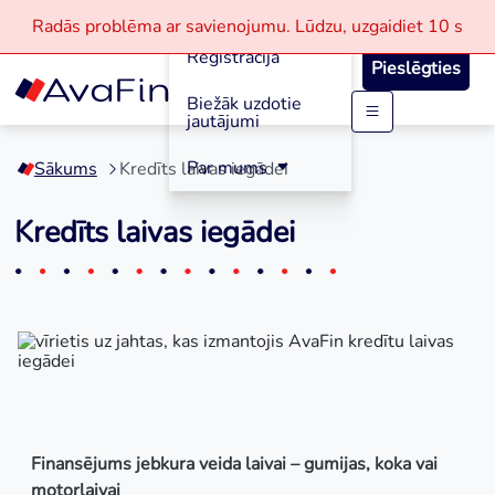
Aizdevumi
Radās problēma ar savienojumu.
Lūdzu, uzgaidiet
10 s
Reģistrācija
Pieslēgties
Biežāk uzdotie
jautājumi
Skip
to
Par mums
Sākums
Kredīts laivas iegādei
content
Kredīts laivas iegādei
Finansējums jebkura veida laivai – gumijas, koka vai
motorlaivai