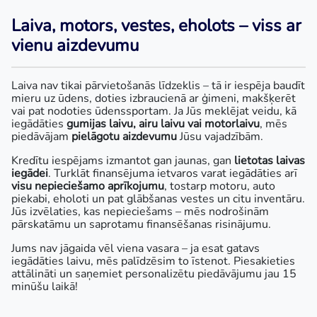
Laiva, motors, vestes, eholots – viss ar
vienu aizdevumu
Laiva nav tikai pārvietošanās līdzeklis – tā ir iespēja baudīt
mieru uz ūdens, doties izbraucienā ar ģimeni, makšķerēt
vai pat nodoties ūdenssportam. Ja Jūs meklējat veidu, kā
iegādāties
gumijas laivu, airu laivu vai motorlaivu
, mēs
piedāvājam
pielāgotu aizdevumu
Jūsu vajadzībām.
Kredītu iespējams izmantot gan jaunas, gan
lietotas laivas
iegādei
. Turklāt finansējuma ietvaros varat iegādāties arī
visu nepieciešamo aprīkojumu
, tostarp motoru, auto
piekabi, eholoti un pat glābšanas vestes un citu inventāru.
Jūs izvēlaties, kas nepieciešams – mēs nodrošinām
pārskatāmu un saprotamu finansēšanas risinājumu.
Jums nav jāgaida vēl viena vasara – ja esat gatavs
iegādāties laivu, mēs palīdzēsim to īstenot. Piesakieties
attālināti un saņemiet personalizētu piedāvājumu jau 15
minūšu laikā!