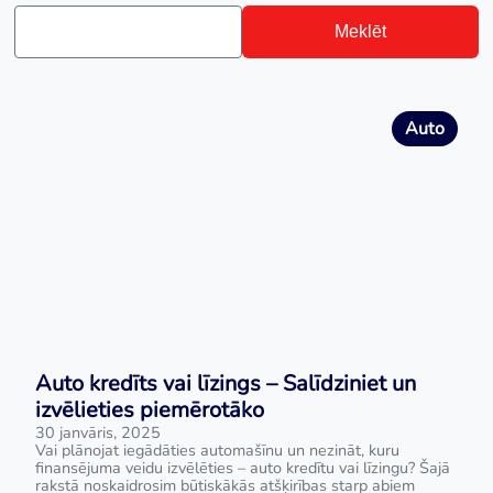
Meklēt
Auto
Auto kredīts vai līzings – Salīdziniet un
izvēlieties piemērotāko
30 janvāris, 2025
Vai plānojat iegādāties automašīnu un nezināt, kuru
finansējuma veidu izvēlēties – auto kredītu vai līzingu? Šajā
rakstā noskaidrosim būtiskākās atšķirības starp abiem