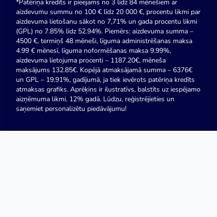
*Patēriņa kredīts ir pieejams no 3 līdz 84 mēnešiem ar
aizdevumu summu no 100 € līdz 20 000 €, procentu likmi par
aizdevuma lietošanu sākot no 7,71% un gada procentu likmi
(GPL) no 7.85% līdz 52.94%. Piemērs: aizdevuma summa –
4500 €, termiņš 48 mēneši, līguma administrēšanas maksa
4.99 € mēnesī, līguma noformēšanas maksa 9.99%,
aizdevuma lietojuma procenti – 1187.20€, mēneša
maksājums 132.85€. Kopējā atmaksājamā summa – 6376€
un GPL – 19.91%, gadījumā, ja tiek ievērots patēriņa kredīts
atmaksas grafiks. Aprēķins ir ilustratīvs, balstīts uz iespējamo
aizņēmuma likmi, 12% gadā. Lūdzu, reģistrējieties un
saņemiet personalizētu piedāvājumu!