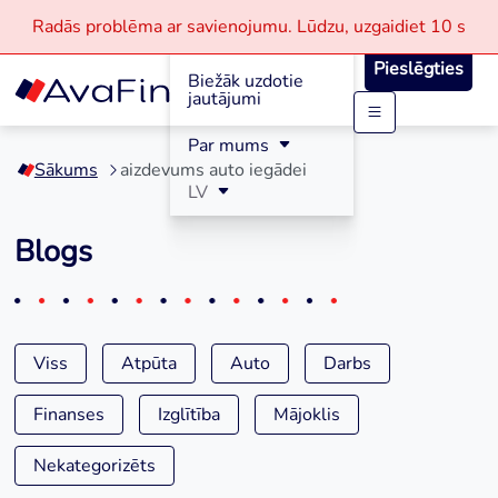
Radās problēma ar savienojumu.
Lūdzu, uzgaidiet
10 s
Reģistrācija
Pieslēgties
Biežāk uzdotie
jautājumi
Skip
Par mums
to
Sākums
aizdevums auto iegādei
content
LV
Blogs
Viss
Atpūta
Auto
Darbs
Finanses
Izglītība
Mājoklis
Nekategorizēts