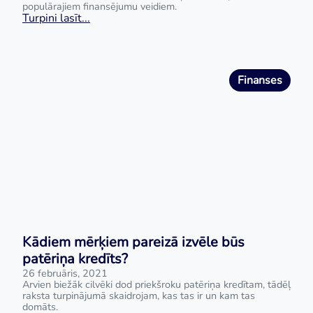
populārajiem finansējumu veidiem.
Turpini lasīt...
Finanses
Kādiem mērķiem pareizā izvēle būs
patēriņa kredīts?
26 februāris, 2021
Arvien biežāk cilvēki dod priekšroku patēriņa kredītam, tādēļ
raksta turpinājumā skaidrojam, kas tas ir un kam tas
domāts.