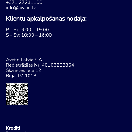
+371 27231100
info@avafin.lv
Klientu apkalpošanas nodaļa:
P – Pk: 9:00 – 19:00
S – Sv: 10:00 – 16:00
Avafin Latvia SIA
Reģistrācijas Nr. 40103283854
Skanstes iela 12,
Rīga, LV-1013
Kredīti