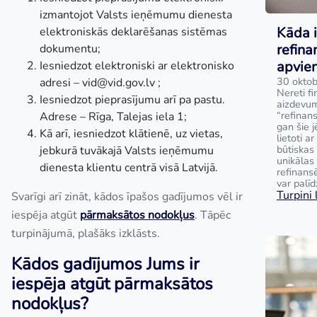
izmantojot Valsts ieņēmumu dienesta
Kāda i
elektroniskās deklarēšanas sistēmas
refina
dokumentu;
apvie
Iesniedzot elektroniski ar elektronisko
30 oktob
adresi –
vid@vid.gov.lv
;
Nereti fi
Iesniedzot pieprasījumu arī pa pastu.
aizdevum
“refinan
Adrese – Rīga, Talejas iela 1;
gan šie j
Kā arī, iesniedzot klātienē, uz vietas,
lietoti a
būtiskas 
jebkurā tuvākajā Valsts ieņēmumu
unikālas
dienesta klientu centrā visā Latvijā.
refinans
var palīd
Turpini l
Svarīgi arī zināt, kādos īpašos gadījumos vēl ir
iespēja atgūt
pārmaksātos nodokļus
. Tāpēc
turpinājumā, plašāks izklāsts.
Kādos gadījumos Jums ir
iespēja atgūt pārmaksātos
nodokļus?