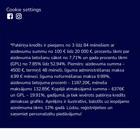
Cookie settings
*Patēriņa kredīts ir pieejams no 3 līdz 84 mēnešiem ar
aizdevumu summu no 100 € līdz 20 000 €, procentu likmi par
aizdevuma lietošanu sākot no 7,71% un gada procentu likmi
(GPL) no 7.85% līdz 52.94%. Piemērs: aizdevuma summa –
4500 €, termiņš 48 mēneši, līguma administrēšanas maksa
4.99 € mēnesī, līguma noformēšanas maksa 9.99%,
aizdevuma lietojuma procenti – 1187.20€, mēneša
maksājums 132.85€. Kopējā atmaksājamā summa – 6376€
un GPL – 19.91%, gadījumā, ja tiek ievērots patēriņa kredīts
atmaksas grafiks. Aprēķins ir ilustratīvs, balstīts uz iespējamo
aizņēmuma likmi, 12% gadā. Lūdzu, reģistrējieties un
saņemiet personalizētu piedāvājumu!