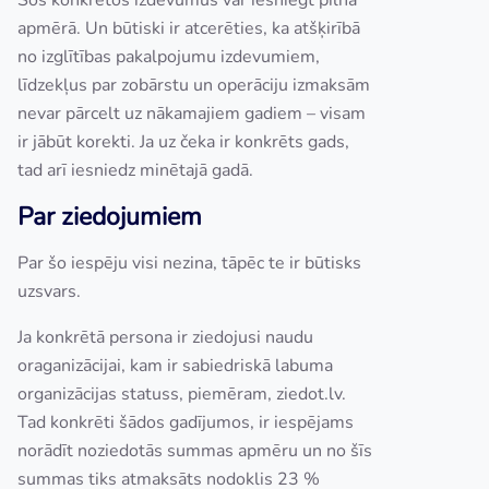
Šos konkrētos izdevumus var iesniegt pilnā
apmērā. Un būtiski ir atcerēties, ka atšķirībā
no izglītības pakalpojumu izdevumiem,
līdzekļus par zobārstu un operāciju izmaksām
nevar pārcelt uz nākamajiem gadiem – visam
ir jābūt korekti. Ja uz čeka ir konkrēts gads,
tad arī iesniedz minētajā gadā.
Par ziedojumiem
Par šo iespēju visi nezina, tāpēc te ir būtisks
uzsvars.
Ja konkrētā persona ir ziedojusi naudu
oraganizācijai, kam ir sabiedriskā labuma
organizācijas statuss, piemēram, ziedot.lv.
Tad konkrēti šādos gadījumos, ir iespējams
norādīt noziedotās summas apmēru un no šīs
summas tiks atmaksāts nodoklis 23 %