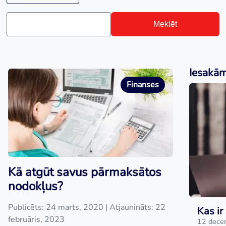
Meklēt
Iesakā
Finanses
Kā atgūt savus pārmaksātos
nodokļus?
Publicēts: 24 marts, 2020
| Atjaunināts: 22
Kas ir
februāris, 2023
12 dece