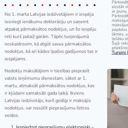
Pārkredit
aizstāt 
ar jaunu,
No 1. marta Latvijas iedzīvotājiem ir iespēja
Pārkredi
maksājum
iesniegt ienākumu deklerāciju un saņemt
maksāju
atpakaļ pārmaksātos nodokļus, un šo iespēju
papildus
likmes, 
reti kurš palaiž garām. Tāpēc turpinājumā
lielāku e
Šajā raks
noskaidrosim, kā atgūt savus pārmaksātos
priekšroc
nodokļus, kā arī kādos īpašos gadījumos tas ir
Turpini l
iespējams.
Nodokļu maksātājiem ir tiesības pieprasīt
valsts ieņēmumu dienestam, sākot ar 1.
martu, atmaksāt pārmaksātos nodokļus, kas
ir kļūdaini samaksāti gada laikā. Ikviens
Latvijas iedzīvotājs, kurš godīgi ir maksājis
nodokļus, var nosūtīt pieprasījumu četros
veidos.
Iesniedzot pieprasījumu elektroniski –