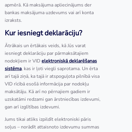
apmērā. Kā maksājuma apliecinājums der
bankas maksājuma uzdevums vai arī konta
izraksts.
Kur iesniegt deklarāciju?
Ātrākais un ērtākais veids, kā Jūs varat
iesniegt deklarāciju par pārmaksātajiem
nodokļiem ir VID
elektroniskā deklarēšanas
sistēma
, kas ir ļoti viegli saprotama. Un ērta
arī tajā ziņā, ka tajā ir atspoguļota pilnībā visa
VID rīcībā esošā informācija par nodokļu
maksātāju. Kā arī no pērnajiem gadiem ir
uzskatāmi redzami gan ārstniecības izdevumi,
gan arī izglītības izdevumi.
Jums tikai atliks izpildīt elektroniski pāris
soļus – norādīt attaisnoto izdevumu summas