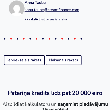
Anna Taube
anna.taube@creamfinance.com
22 raksti
•
Skatīt visus ierakstus
Iepriekšējais raksts
Nākamais raksts
Patēriņa kredīts līdz pat 20 000 eiro
Aizpildiet kalkulatoru un
saņemiet piedāvājumu
15 minūtēs!