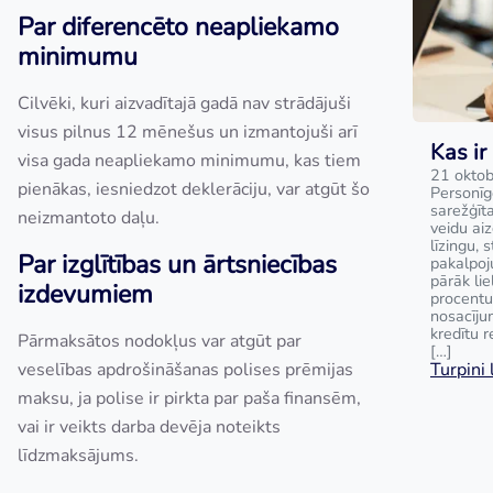
Par diferencēto neapliekamo
minimumu
Cilvēki, kuri aizvadītajā gadā nav strādājuši
visus pilnus 12 mēnešus un izmantojuši arī
Kas ir
visa gada neapliekamo minimumu, kas tiem
21 oktob
pienākas, iesniedzot deklerāciju, var atgūt šo
Personīg
sarežģīta
neizmantoto daļu.
veidu ai
līzingu, 
Par izglītības un ārtsniecības
pakalpoj
pārāk lie
izdevumiem
procentu
nosacīju
kredītu 
Pārmaksātos nodokļus var atgūt par
[…]
veselības apdrošināšanas polises prēmijas
Turpini l
maksu, ja polise ir pirkta par paša finansēm,
vai ir veikts darba devēja noteikts
līdzmaksājums.