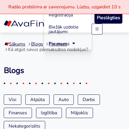
Aizdevumi
Radās problēma ar savienojumu.
Lūdzu, uzgaidiet
10 s
Reģistrācija
Pieslēgties
Biežāk uzdotie
jautājumi
Skip
to
Par mums
Sākums
Blogs
Finanses
content
Kā atgūt savus pārmaksātos nodokļus?
Blogs
Visi
Atpūta
Auto
Darbs
Finanses
Izglītība
Mājoklis
Nekategorizēts