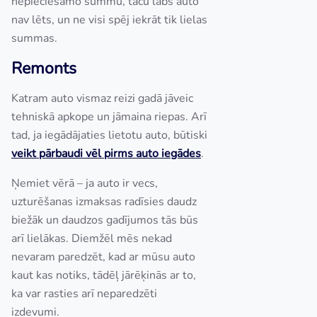
nepieciešamo summu, taču labs auto
nav lēts, un ne visi spēj iekrāt tik lielas
summas.
Remonts
Katram auto vismaz reizi gadā jāveic
tehniskā apkope un jāmaina riepas. Arī
tad, ja iegādājaties lietotu auto, būtiski
veikt pārbaudi vēl pirms auto iegādes
.
Ņemiet vērā – ja auto ir vecs,
uzturēšanas izmaksas radīsies daudz
biežāk un daudzos gadījumos tās būs
arī lielākas. Diemžēl mēs nekad
nevaram paredzēt, kad ar mūsu auto
kaut kas notiks, tādēļ jārēķinās ar to,
ka var rasties arī neparedzēti
izdevumi.