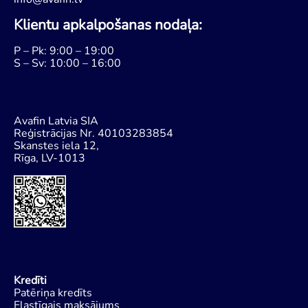
Klientu apkalpošanas nodaļa:
P – Pk: 9:00 – 19:00
S – Sv: 10:00 – 16:00
Avafin Latvia SIA
Reģistrācijas Nr. 40103283854
Skanstes iela 12,
Rīga, LV-1013
Kredīti
Patēriņa kredīts
Elastīgais maksājums