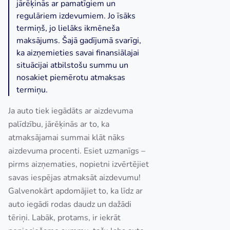
jārēķinās ar pamatīgiem un
regulāriem izdevumiem. Jo īsāks
termiņš, jo lielāks ikmēneša
maksājums. Šajā gadījumā svarīgi,
ka aizņemieties savai finansiālajai
situācijai atbilstošu summu un
nosakiet piemērotu atmaksas
termiņu.
Ja auto tiek iegādāts ar aizdevuma
palīdzību, jārēķinās ar to, ka
atmaksājamai summai klāt nāks
aizdevuma procenti. Esiet uzmanīgs –
pirms aizņematies, nopietni izvērtējiet
savas iespējas atmaksāt aizdevumu!
Galvenokārt apdomājiet to, ka līdz ar
auto iegādi rodas daudz un dažādi
tēriņi. Labāk, protams, ir iekrāt