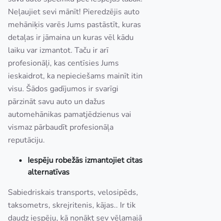
Neļaujiet sevi mānīt! Pieredzējis auto
mehāniķis varēs Jums pastāstīt, kuras
detaļas ir jāmaina un kuras vēl kādu
laiku var izmantot. Taču ir arī
profesionāļi, kas centīsies Jums
ieskaidrot, ka nepieciešams mainīt itin
visu. Šādos gadījumos ir svarīgi
pārzināt savu auto un dažus
automehānikas pamatjēdzienus vai
vismaz pārbaudīt profesionāļa
reputāciju.
Iespēju robežās izmantojiet citas
alternatīvas
Sabiedriskais transports, velosipēds,
taksometrs, skrejritenis, kājas.. Ir tik
daudz iespēju, kā nonākt sev vēlamajā