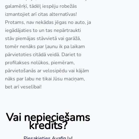
galamērķī, tādēļ iespēju robežās
izmantojiet arī citas alternatīvas!
Protams, nav nekādas jēgas no auto, ja
iegādājaties to un tas nepārtraukti
stāv piemājas stāvvietā vai garāžā,
tomēr nenāks par ļaunu ik pa laikam
pārvietoties citādā veidā. Dariet to
profilakses nolūkos, piemēram,
pārvietošanās ar velosipēdu vai kājām
nāks par labu ne tikai Jūsu maciņam,
bet arī veselībai!
Vai nepieciešams
kredīts?
Piesakieties Avafin.lv!