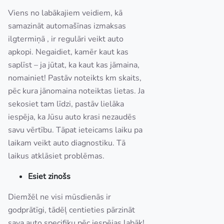
Viens no labākajiem veidiem, kā
samazināt automašīnas izmaksas
ilgtermiņā , ir regulāri veikt auto
apkopi. Negaidiet, kamēr kaut kas
saplīst – ja jūtat, ka kaut kas jāmaina,
nomainiet! Pastāv noteikts km skaits,
pēc kura jānomaina noteiktas lietas. Ja
sekosiet tam līdzi, pastāv lielāka
iespēja, ka Jūsu auto krasi nezaudēs
savu vērtību. Tāpat ieteicams laiku pa
laikam veikt auto diagnostiku. Tā
laikus atklāsiet problēmas.
Esiet zinošs
Diemžēl ne visi mūsdienās ir
godprātīgi, tādēļ centieties pārzināt
sava auto specifiku pēc iespējas labāk!