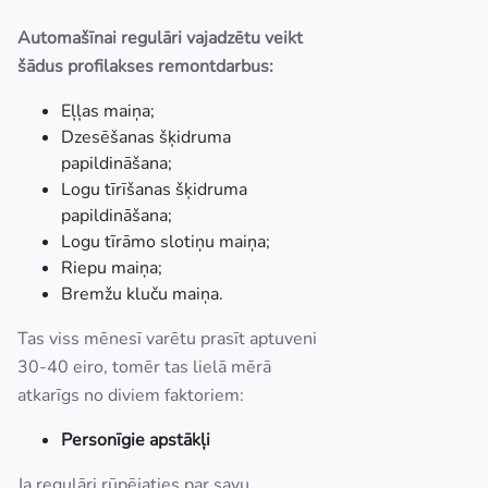
Automašīnai regulāri vajadzētu veikt
šādus profilakses remontdarbus:
Eļļas maiņa;
Dzesēšanas šķidruma
papildināšana;
Logu tīrīšanas šķidruma
papildināšana;
Logu tīrāmo slotiņu maiņa;
Riepu maiņa;
Bremžu kluču maiņa.
Tas viss mēnesī varētu prasīt aptuveni
30-40 eiro, tomēr tas lielā mērā
atkarīgs no diviem faktoriem:
Personīgie apstākļi
Ja regulāri rūpējaties par savu