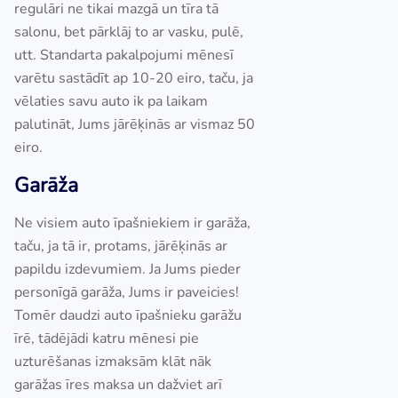
regulāri ne tikai mazgā un tīra tā
salonu, bet pārklāj to ar vasku, pulē,
utt. Standarta pakalpojumi mēnesī
varētu sastādīt ap 10-20 eiro, taču, ja
vēlaties savu auto ik pa laikam
palutināt, Jums jārēķinās ar vismaz 50
eiro.
Garāža
Ne visiem auto īpašniekiem ir garāža,
taču, ja tā ir, protams, jārēķinās ar
papildu izdevumiem. Ja Jums pieder
personīgā garāža, Jums ir paveicies!
Tomēr daudzi auto īpašnieku garāžu
īrē, tādējādi katru mēnesi pie
uzturēšanas izmaksām klāt nāk
garāžas īres maksa un dažviet arī