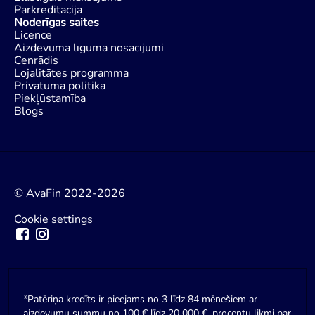
Pārkreditācija
Noderīgas saites
Licence
Aizdevuma līguma nosacījumi
Cenrādis
Lojalitātes programma
Privātuma politika
Piekļūstamība
Blogs
© AvaFin 2022-2026
Cookie settings
*Patēriņa kredīts ir pieejams no 3 līdz 84 mēnešiem ar
aizdevumu summu no 100 € līdz 20 000 €, procentu likmi par