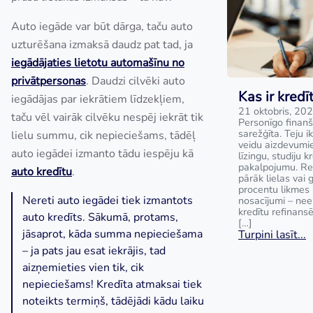
Auto iegāde var būt dārga, taču auto
uzturēšana izmaksā daudz pat tad, ja
iegādājaties lietotu automašīnu no
privātpersonas
. Daudzi cilvēki auto
Kas ir kred
iegādājas par iekrātiem līdzekļiem,
21 oktobris, 20
taču vēl vairāk cilvēku nespēj iekrāt tik
Personīgo finanš
sarežģīta. Teju i
lielu summu, cik nepieciešams, tādēļ
veidu aizdevumie
auto iegādei izmanto tādu iespēju kā
līzingu, studiju k
pakalpojumu. Rei
auto kredītu
.
pārāk lielas vai 
procentu likmes 
Nereti auto iegādei tiek izmantots
nosacījumi – nee
kredītu refinans
auto kredīts. Sākumā, protams,
[…]
jāsaprot, kāda summa nepieciešama
Turpini lasīt...
– ja pats jau esat iekrājis, tad
aizņemieties vien tik, cik
nepieciešams! Kredīta atmaksai tiek
noteikts termiņš, tādējādi kādu laiku