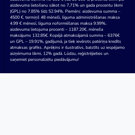
aizdevuma lietošanu sākot no 7,71% un gada procentu likmi
(GPL) no 7.85% līdz 52.94%. Piemērs: aizdevuma summa –
4500 €, termiņš 48 mēneši, līguma administrēšanas maksa
4.99 € mēnesī, līguma noformēšanas maksa 9.99%,
aizdevuma lietojuma procenti – 1187.20€, mēneša
maksājums 132.85€. Kopējā atmaksājamā summa – 6376€
un GPL – 19.91%, gadījumā, ja tiek ievērots patēriņa kredīts
atmaksas grafiks. Aprēķins ir ilustratīvs, balstīts uz iespējamo
aizņēmuma likmi, 12% gadā. Lūdzu, reģistrējieties un
saņemiet personalizētu piedāvājumu!