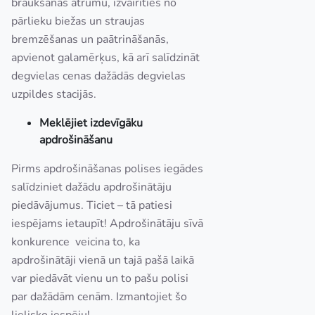
braukšanas ātrumu, izvairīties no
pārlieku biežas un straujas
bremzēšanas un paātrināšanās,
apvienot galamērķus, kā arī salīdzināt
degvielas cenas dažādās degvielas
uzpildes stacijās.
Meklējiet izdevīgāku
apdrošināšanu
Pirms apdrošināšanas polises iegādes
salīdziniet dažādu apdrošinātāju
piedāvājumus. Ticiet – tā patiesi
iespējams ietaupīt! Apdrošinātāju sīvā
konkurence veicina to, ka
apdrošinātāji vienā un tajā pašā laikā
var piedāvāt vienu un to pašu polisi
par dažādām cenām. Izmantojiet šo