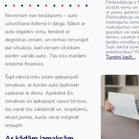
Pārkreditācija ir 
aizstāt vienu va
ar jaunu, potenci
Nevienam nav noslēpums – auto
Pārkreditācija v
maksājumu atmak
uzturēšana ikdienā ir dārga. Sākot ar
maksājumus vie
auto iegādes cenu, beidzot ar
papildus var pal
likmes, uzlabot
degvielas cenām, un nemaz nerunājot
lielāku elastību 
Šajā rakstā lasie
par situāciju, kad vienam cilvēkam
priekšrocības? Pā
pieder vairāki auto.. Tas viss manāmi
Turpini lasīt...
ietekmē finanses.
Šajā rakstā mēs esam apkopojuši
izmaksas, ar kurām auto īpašnieki
saskaras ik dienu. Apskatot šīs
izmaksas un apkopojot savus tēriņus,
Jūs varat tos salīdzināt un, iespējams,
atrast jomas, kurās varat mēģināt
ietaupīt.
Ar kādām izmaksām