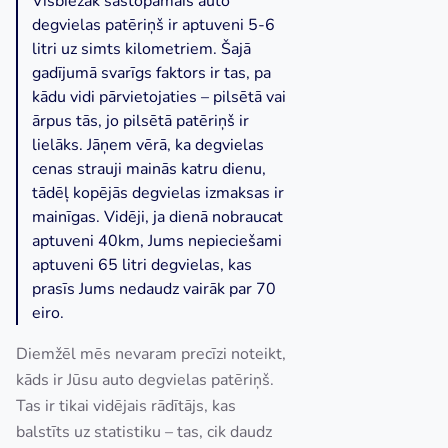
Visbiežāk sastopamais auto
degvielas patēriņš ir aptuveni 5-6
litri uz simts kilometriem. Šajā
gadījumā svarīgs faktors ir tas, pa
kādu vidi pārvietojaties – pilsētā vai
ārpus tās, jo pilsētā patēriņš ir
lielāks. Jāņem vērā, ka degvielas
cenas strauji mainās katru dienu,
tādēļ kopējās degvielas izmaksas ir
mainīgas. Vidēji, ja dienā nobraucat
aptuveni 40km, Jums nepieciešami
aptuveni 65 litri degvielas, kas
prasīs Jums nedaudz vairāk par 70
eiro.
Diemžēl mēs nevaram precīzi noteikt,
kāds ir Jūsu auto degvielas patēriņš.
Tas ir tikai vidējais rādītājs, kas
balstīts uz statistiku – tas, cik daudz