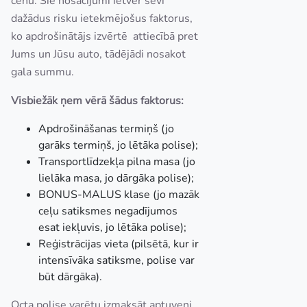
cenu. Šie nosacījumi ietver sevī
dažādus risku ietekmējošus faktorus,
ko apdrošinātājs izvērtē attiecībā pret
Jums un Jūsu auto, tādējādi nosakot
gala summu.
Visbiežāk ņem vērā šādus faktorus:
Apdrošināšanas termiņš (jo
garāks termiņš, jo lētāka polise);
Transportlīdzekļa pilna masa (jo
lielāka masa, jo dārgāka polise);
BONUS-MALUS klase (jo mazāk
ceļu satiksmes negadījumos
esat iekļuvis, jo lētāka polise);
Reģistrācijas vieta (pilsētā, kur ir
intensīvāka satiksme, polise var
būt dārgāka).
Octa polise varētu izmaksāt aptuveni