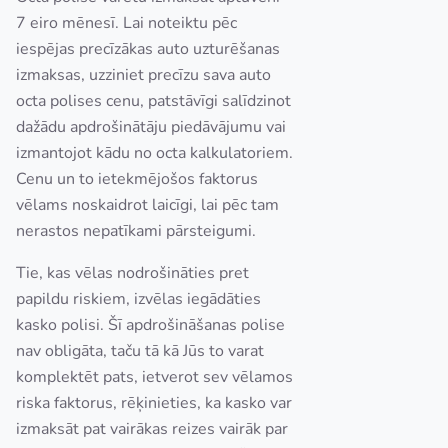
7 eiro mēnesī. Lai noteiktu pēc
iespējas precīzākas auto uzturēšanas
izmaksas, uzziniet precīzu sava auto
octa polises cenu, patstāvīgi salīdzinot
dažādu apdrošinātāju piedāvājumu vai
izmantojot kādu no octa kalkulatoriem.
Cenu un to ietekmējošos faktorus
vēlams noskaidrot laicīgi, lai pēc tam
nerastos nepatīkami pārsteigumi.
Tie, kas vēlas nodrošināties pret
papildu riskiem, izvēlas iegādāties
kasko polisi. Šī apdrošināšanas polise
nav obligāta, taču tā kā Jūs to varat
komplektēt pats, ietverot sev vēlamos
riska faktorus, rēķinieties, ka kasko var
izmaksāt pat vairākas reizes vairāk par