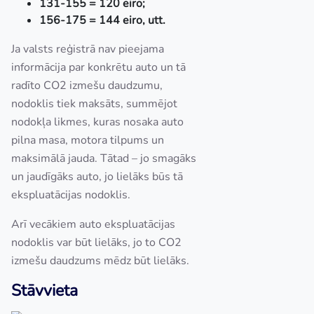
131-155 = 120 eiro;
156-175 = 144 eiro, utt.
Ja valsts reģistrā nav pieejama
informācija par konkrētu auto un tā
radīto CO2 izmešu daudzumu,
nodoklis tiek maksāts, summējot
nodokļa likmes, kuras nosaka auto
pilna masa, motora tilpums un
maksimālā jauda. Tātad – jo smagāks
un jaudīgāks auto, jo lielāks būs tā
ekspluatācijas nodoklis.
Arī vecākiem auto ekspluatācijas
nodoklis var būt lielāks, jo to CO2
izmešu daudzums mēdz būt lielāks.
Stāvvieta