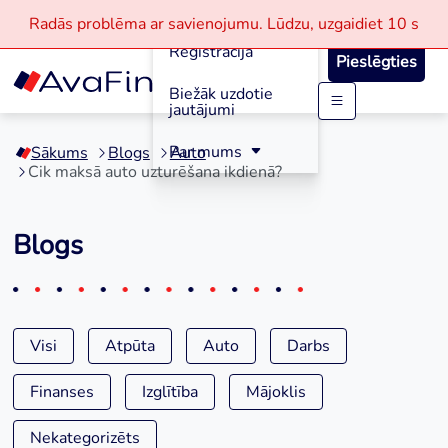
Aizdevumi
Radās problēma ar savienojumu.
Lūdzu, uzgaidiet
10 s
Reģistrācija
Pieslēgties
Biežāk uzdotie
jautājumi
Skip
to
Par mums
Sākums
Blogs
Auto
content
Cik maksā auto uzturēšana ikdienā?
Blogs
Visi
Atpūta
Auto
Darbs
Finanses
Izglītība
Mājoklis
Nekategorizēts