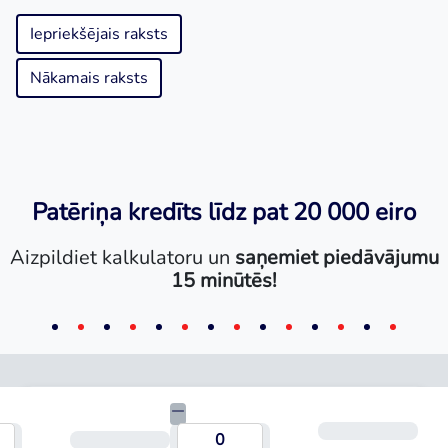
Iepriekšējais raksts
Nākamais raksts
Patēriņa kredīts līdz pat 20 000 eiro
Aizpildiet kalkulatoru un
saņemiet piedāvājumu
15 minūtēs!
Mēn
umma
Termiņš