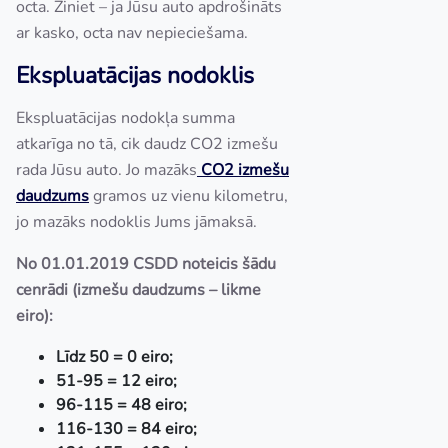
octa. Ziniet – ja Jūsu auto apdrošināts
ar kasko, octa nav nepieciešama.
Ekspluatācijas nodoklis
Ekspluatācijas nodokļa summa
atkarīga no tā, cik daudz CO2 izmešu
rada Jūsu auto. Jo mazāks
CO2 izmešu
daudzums
gramos uz vienu kilometru,
jo mazāks nodoklis Jums jāmaksā.
No 01.01.2019 CSDD noteicis šādu
cenrādi (izmešu daudzums – likme
eiro):
Līdz 50 = 0 eiro;
51-95 = 12 eiro;
96-115 = 48 eiro;
116-130 = 84 eiro;