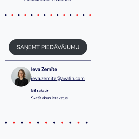
SAŅEMT PIEDĀVĀJUMU
Ieva Zemīte
ieva.zemite@avafin.com
58 raksti
•
Skatīt visus ierakstus