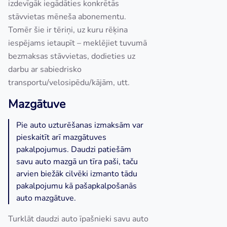
izdevīgāk iegādāties konkrētās
stāvvietas mēneša abonementu.
Tomēr šie ir tēriņi, uz kuru rēķina
iespējams ietaupīt – meklējiet tuvumā
bezmaksas stāvvietas, dodieties uz
darbu ar sabiedrisko
transportu/velosipēdu/kājām, utt.
Mazgātuve
Pie auto uzturēšanas izmaksām var
pieskaitīt arī mazgātuves
pakalpojumus. Daudzi patiešām
savu auto mazgā un tīra paši, taču
arvien biežāk cilvēki izmanto tādu
pakalpojumu kā pašapkalpošanās
auto mazgātuve.
Turklāt daudzi auto īpašnieki savu auto