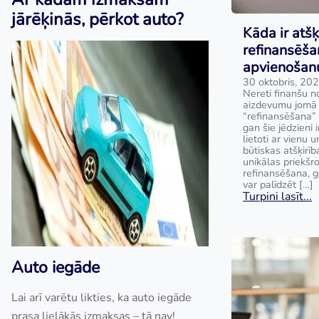
jārēķinās, pērkot auto?
Kāda ir atšķ
refinansēša
apvienošan
30 oktobris, 20
Nereti finanšu no
aizdevumu jomā t
“refinansēšana” 
gan šie jēdzieni i
lietoti ar vienu 
būtiskas atšķirīb
unikālas priekš
refinansēšana, 
var palīdzēt […]
Turpini lasīt...
Auto iegāde
Lai arī varētu likties, ka auto iegāde
prasa lielākās izmaksas – tā nav!