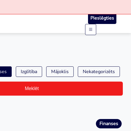
Pieslēgties
ses
Izglītība
Mājoklis
Nekategorizēts
Meklēt
Finanses