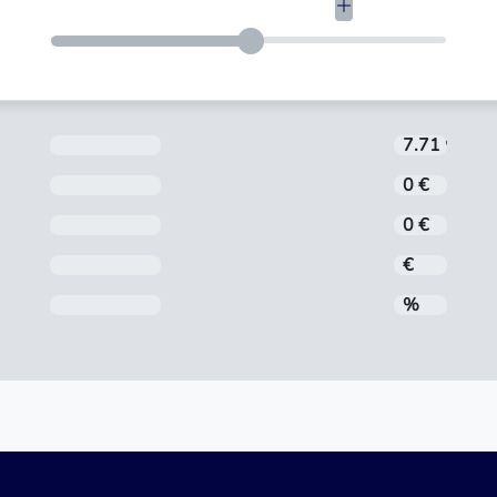
Aizdevuma procentu likme tiek noteikta in
7.71 %
Noformēšanas maksa
0 €
Administrēšanas maksa
0 €
Mēneša maksājums
€
Gada procentu likme (GPL)
%