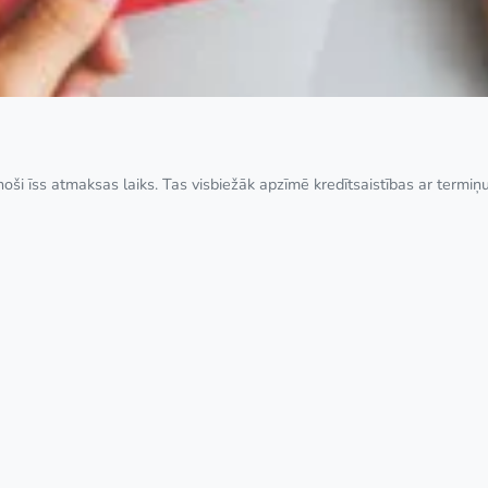
inoši īss atmaksas laiks. Tas visbiežāk apzīmē kredītsaistības ar termiņ