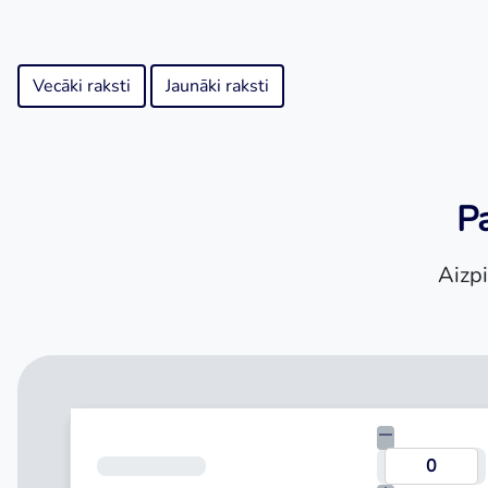
Vecāki raksti
Jaunāki raksti
Pa
Aizpi
Kredīta summa