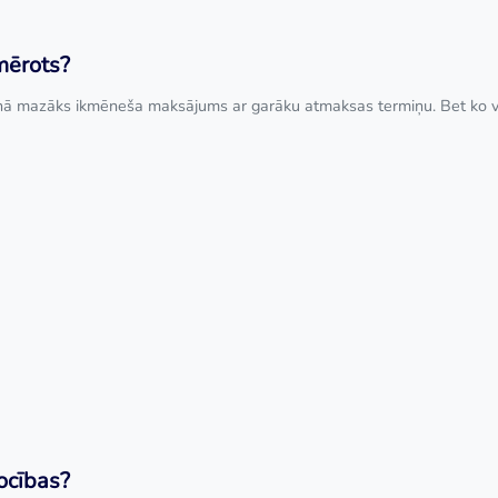
mērots?
 uzrunā mazāks ikmēneša maksājums ar garāku atmaksas termiņu. Bet ko 
rocības?