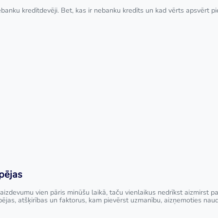
banku kredītdevēji. Bet, kas ir nebanku kredīts un kad vērts apsvērt p
spējas
aizdevumu vien pāris minūšu laikā, taču vienlaikus nedrīkst aizmirst 
pējas, atšķirības un faktorus, kam pievērst uzmanību, aizņemoties nau