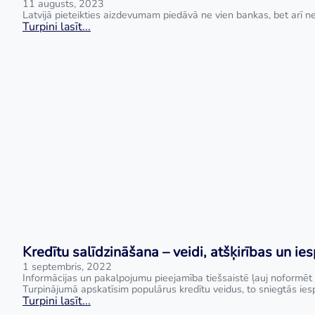
11 augusts, 2023
Latvijā pieteikties aizdevumam piedāvā ne vien bankas, bet arī ne
Turpini lasīt...
Kredītu salīdzināšana – veidi, atšķirības un ie
1 septembris, 2022
Informācijas un pakalpojumu pieejamība tiešsaistē ļauj noformēt 
Turpinājumā apskatīsim populārus kredītu veidus, to sniegtās ies
Turpini lasīt...