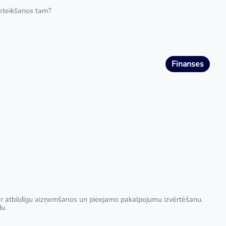
ieteikšanos tam?
Finanses
par atbildīgu aizņemšanos un pieejamo pakalpojumu izvērtēšanu.
du.