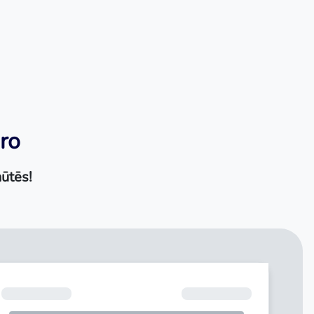
iro
ūtēs!
Mēneša maksājums
€