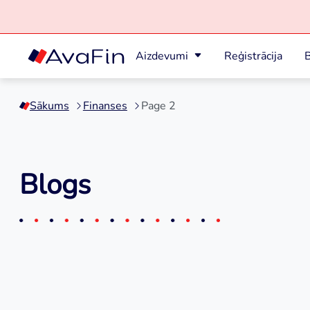
Aizdevumi
Reģistrācija
B
Skip
to
Sākums
Finanses
Page 2
content
Blogs