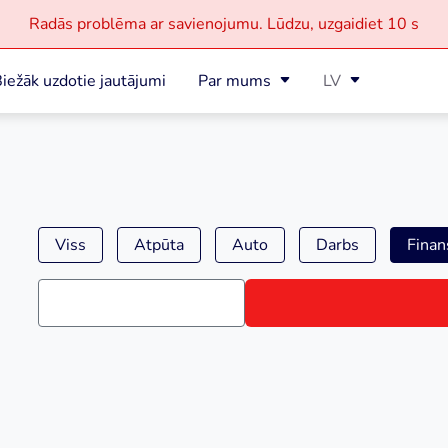
Radās problēma ar savienojumu.
Lūdzu, uzgaidiet
10 s
iežāk uzdotie jautājumi
Par mums
LV
Viss
Atpūta
Auto
Darbs
Finan