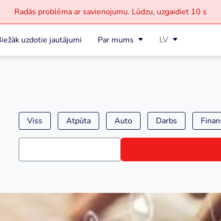
Radās problēma ar savienojumu.
Lūdzu, uzgaidiet
10 s
iežāk uzdotie jautājumi
Par mums
LV
Viss
Atpūta
Auto
Darbs
Finan