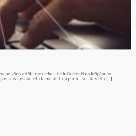
no kāda attāla radinieka – tie ir tikai daži no krāpšanas
s, kas apsola lielu laimestu tikai par to, lai interneta […]