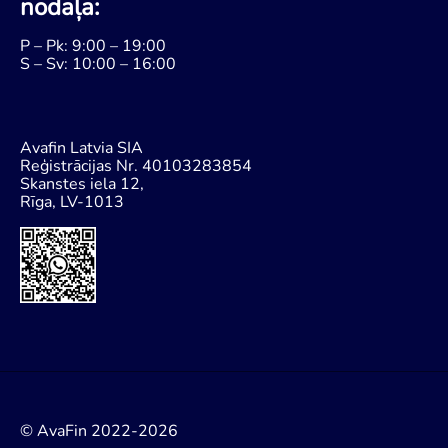
nodaļa:
P – Pk: 9:00 – 19:00
S – Sv: 10:00 – 16:00
Avafin Latvia SIA
Reģistrācijas Nr. 40103283854
Skanstes iela 12,
Rīga, LV-1013
© AvaFin 2022-2026