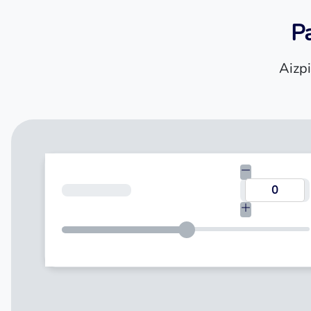
Pa
Aizpi
Kredīta summa