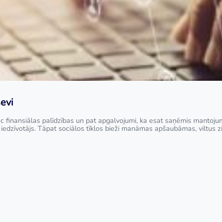
sevi
 finansiālas palīdzības un pat apgalvojumi, ka esat saņēmis mantojumu 
iedzīvotājs. Tāpat sociālos tīklos bieži manāmas apšaubāmas, viltus ziņa