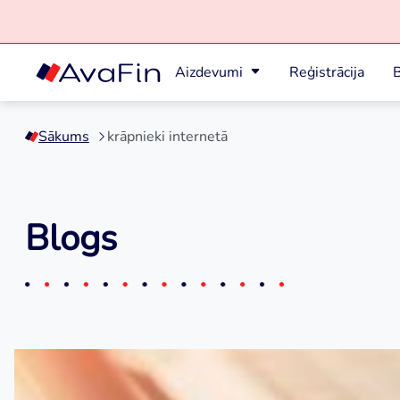
Aizdevumi
Reģistrācija
B
Skip
to
Sākums
krāpnieki internetā
content
Blogs