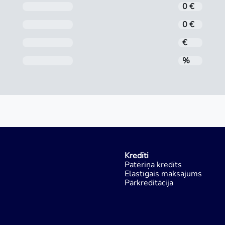
Noformēšanas maksa
0 €
Administrēšanas maksa
0 €
Mēneša maksājums
€
Gada procentu likme (GPL)
%
Kredīti
Patēriņa kredīts
Elastīgais maksājums
Pārkreditācija