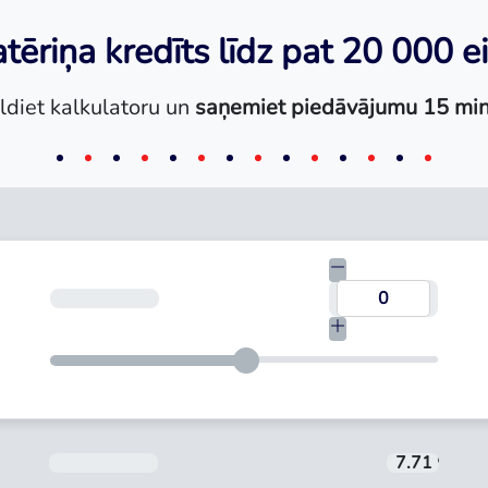
tēriņa kredīts līdz pat 20 000 e
ldiet kalkulatoru un
saņemiet piedāvājumu 15 min
Termiņš
Aizdevuma procentu likme tiek noteikta in
7.71 %