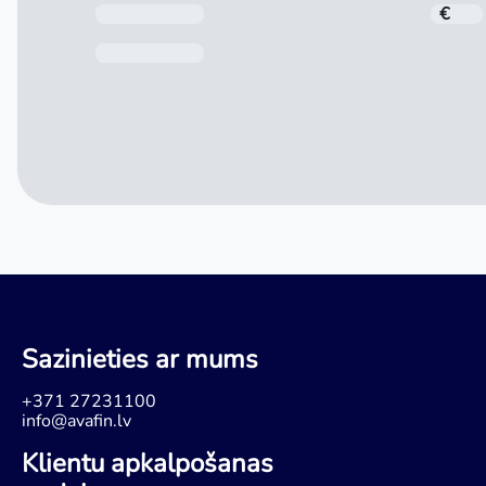
Kredīta summa
€
Pēdējā maksājuma datums
Sazinieties ar mums
+371 27231100
info@avafin.lv
Klientu apkalpošanas