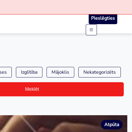
Pieslēgties
ses
Izglītība
Mājoklis
Nekategorizēts
Meklēt
Atpūta