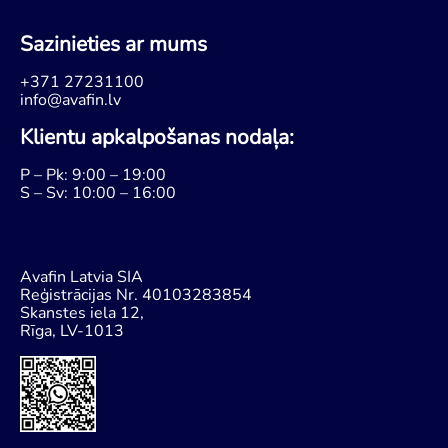
Sazinieties ar mums
+371 27231100
info@avafin.lv
Klientu apkalpošanas nodaļa:
P – Pk: 9:00 – 19:00
S – Sv: 10:00 – 16:00
Avafin Latvia SIA
Reģistrācijas Nr. 40103283854
Skanstes iela 12,
Rīga, LV-1013