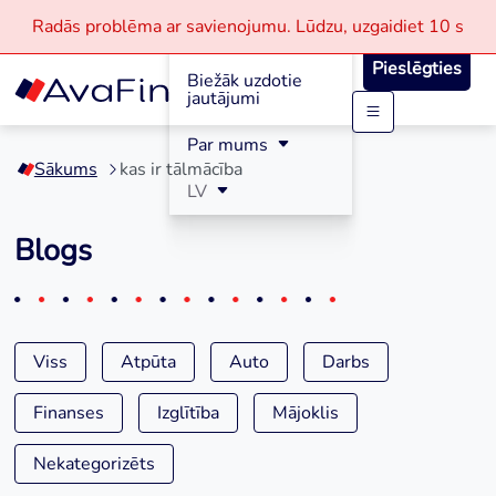
Radās problēma ar savienojumu.
Lūdzu, uzgaidiet
10 s
Reģistrācija
Pieslēgties
Biežāk uzdotie
jautājumi
Skip
Par mums
to
Sākums
kas ir tālmācība
content
LV
Blogs
Viss
Atpūta
Auto
Darbs
Finanses
Izglītība
Mājoklis
Nekategorizēts