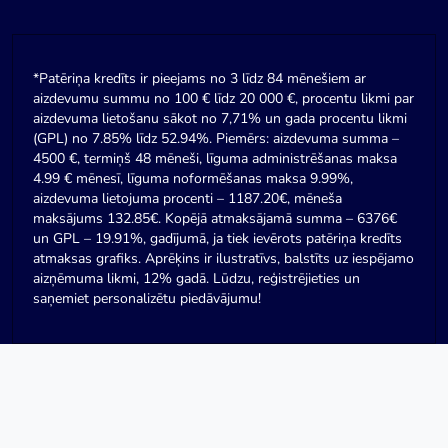
*Patēriņa kredīts ir pieejams no 3 līdz 84 mēnešiem ar
aizdevumu summu no 100 € līdz 20 000 €, procentu likmi par
aizdevuma lietošanu sākot no 7,71% un gada procentu likmi
(GPL) no 7.85% līdz 52.94%. Piemērs: aizdevuma summa –
4500 €, termiņš 48 mēneši, līguma administrēšanas maksa
4.99 € mēnesī, līguma noformēšanas maksa 9.99%,
aizdevuma lietojuma procenti – 1187.20€, mēneša
maksājums 132.85€. Kopējā atmaksājamā summa – 6376€
un GPL – 19.91%, gadījumā, ja tiek ievērots patēriņa kredīts
atmaksas grafiks. Aprēķins ir ilustratīvs, balstīts uz iespējamo
aizņēmuma likmi, 12% gadā. Lūdzu, reģistrējieties un
saņemiet personalizētu piedāvājumu!