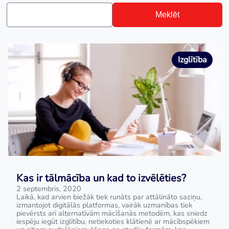
Meklēt
Izglītība
Kas ir tālmācība un kad to izvēlēties?
2 septembris, 2020
Laikā, kad arvien biežāk tiek runāts par attālināto saziņu,
izmantojot digitālās platformas, vairāk uzmanības tiek
pievērsts arī alternatīvām mācīšanās metodēm, kas sniedz
iespēju iegūt izglītību, netiekoties klātienē ar mācībspēkiem