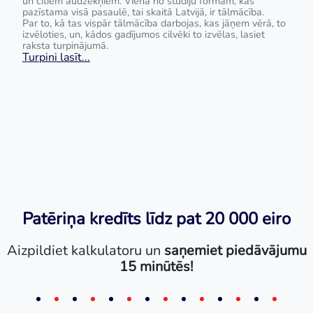
un citiem audzēkņiem. Viena no studiju formām, kas
pazīstama visā pasaulē, tai skaitā Latvijā, ir tālmācība.
Par to, kā tas vispār tālmācība darbojas, kas jāņem vērā, to
izvēloties, un, kādos gadījumos cilvēki to izvēlas, lasiet
raksta turpinājumā.
Turpini lasīt...
Patēriņa kredīts līdz pat 20 000 eiro
Aizpildiet kalkulatoru un
saņemiet piedāvājumu
15 minūtēs!