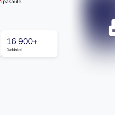
m
pasaulē.
16 900+
Darbinieki