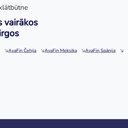
klātbūtne
 vairākos
irgos
AvaFin Čehija
AvaFin Meksika
AvaFin Spānija