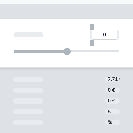
Termiņš
Aizdevuma procentu likme tiek noteikta in
7.71 %
Noformēšanas maksa
0 €
Administrēšanas maksa
0 €
Mēneša maksājums
€
Gada procentu likme (GPL)
%