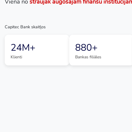
Viena no
straujāk augošajām finanšu institūcijā
Capitec Bank skaitļos
24M+
880+
Klienti
Bankas filiāles