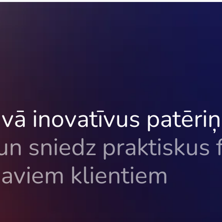
vā inovatīvus patēri
un sniedz praktiskus 
saviem klientiem