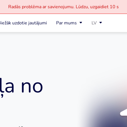
Radās problēma ar savienojumu.
Lūdzu, uzgaidiet
10 s
iežāk uzdotie jautājumi
Par mums
LV
ļa no