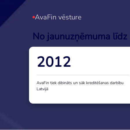
AvaFin vēsture
No jaunuzņēmuma līdz 
2012
AvaFin tiek dibināts un sāk kreditēšanas darbību
Latvijā