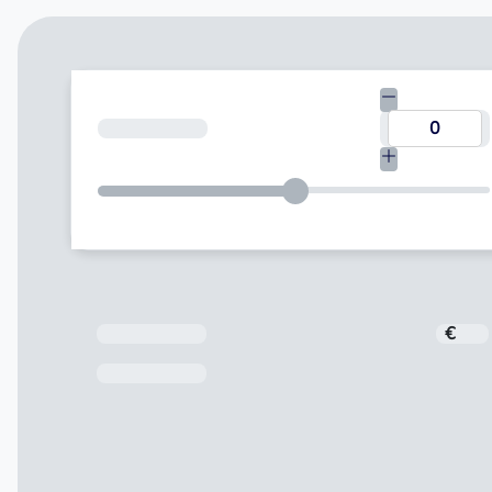
Kredīta summa
Kredīta summa
€
Pēdējā maksājuma datums