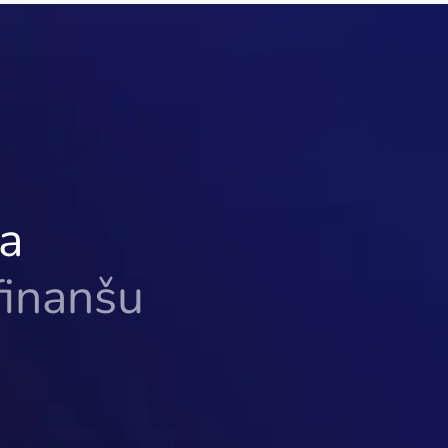
ņa
finanšu