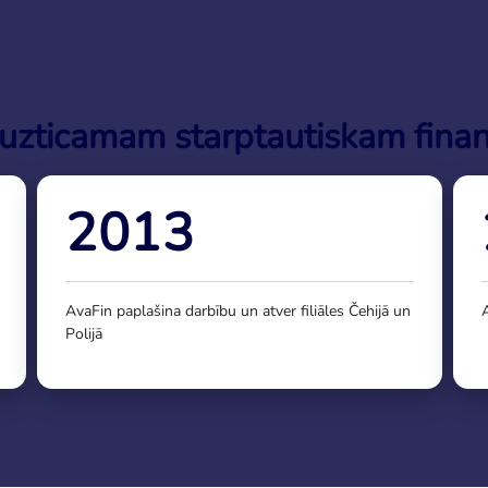
uzticamam starptautiskam finan
2013
AvaFin paplašina darbību un atver filiāles Čehijā un
Polijā