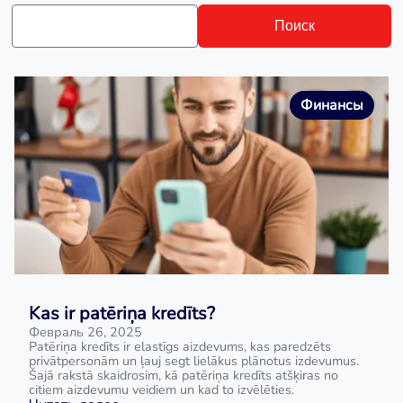
Поиск
Финансы
Kas ir patēriņa kredīts?
Февраль 26, 2025
Patēriņa kredīts ir elastīgs aizdevums, kas paredzēts
privātpersonām un ļauj segt lielākus plānotus izdevumus.
Šajā rakstā skaidrosim, kā patēriņa kredīts atšķiras no
citiem aizdevumu veidiem un kad to izvēlēties.