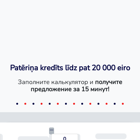
Patēriņa kredīts līdz pat 20 000 eiro
Заполните калькулятор и
получите
предложение за 15 минут!
Ежем
умма кредита
Срок кредита