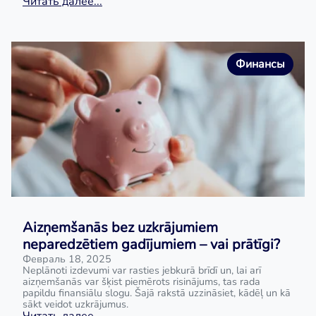
Читать далее...
Финансы
Aizņemšanās bez uzkrājumiem
neparedzētiem gadījumiem – vai prātīgi?
Февраль 18, 2025
Neplānoti izdevumi var rasties jebkurā brīdī un, lai arī
aizņemšanās var šķist piemērots risinājums, tas rada
papildu finansiālu slogu. Šajā rakstā uzzināsiet, kādēļ un kā
sākt veidot uzkrājumus.