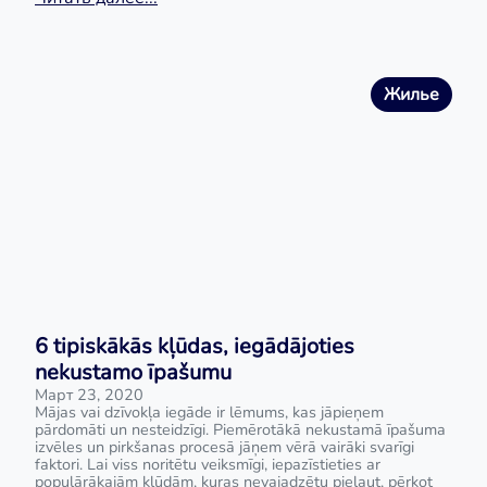
Жилье
6 tipiskākās kļūdas, iegādājoties
nekustamo īpašumu
Март 23, 2020
Mājas vai dzīvokļa iegāde ir lēmums, kas jāpieņem
pārdomāti un nesteidzīgi. Piemērotākā nekustamā īpašuma
izvēles un pirkšanas procesā jāņem vērā vairāki svarīgi
faktori. Lai viss noritētu veiksmīgi, iepazīstieties ar
populārākajām kļūdām, kuras nevajadzētu pieļaut, pērkot