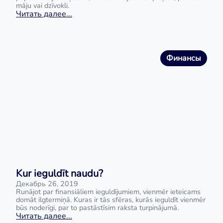
māju vai dzīvokli.
Читать далее...
Финансы
Kur ieguldīt naudu?
Декабрь 26, 2019
Runājot par finansiāliem ieguldījumiem, vienmēr ieteicams
domāt ilgtermiņā. Kuras ir tās sfēras, kurās ieguldīt vienmēr
būs noderīgi, par to pastāstīsim raksta turpinājumā.
Читать далее...