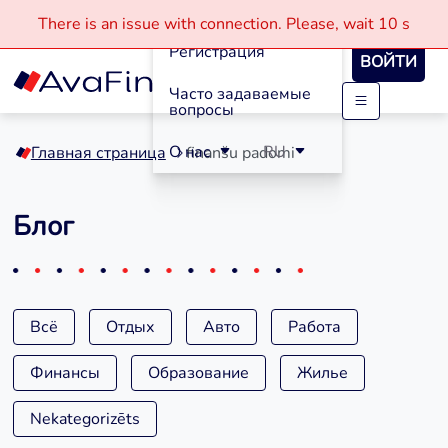
Кредиты
There is an issue with connection.
Please, wait
10 s
Регистрация
ВОЙТИ
Часто задаваемые
вопросы
Skip
to
О нас
RU
Главная страница
finanšu padomi
content
Блог
Всё
Отдых
Авто
Работа
Финансы
Образование
Жилье
Nekategorizēts