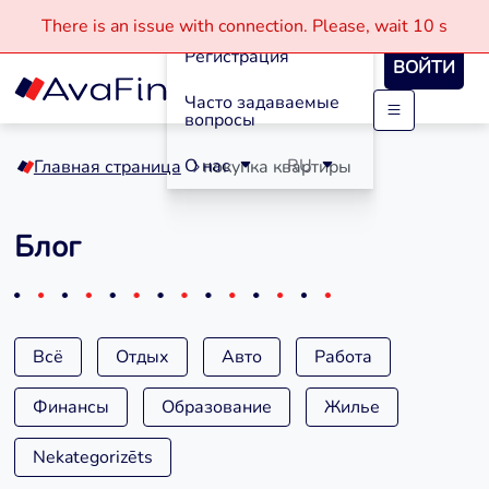
Кредиты
There is an issue with connection.
Please, wait
10 s
Регистрация
ВОЙТИ
Часто задаваемые
вопросы
Skip
to
О нас
RU
Главная страница
покупка квартиры
content
Блог
Всё
Отдых
Авто
Работа
Финансы
Образование
Жилье
Nekategorizēts