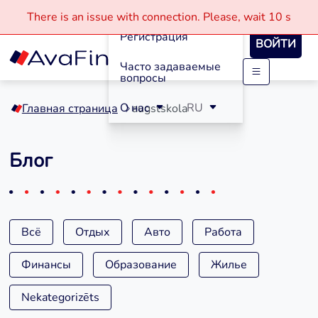
Кредиты
There is an issue with connection.
Please, wait
10 s
Регистрация
ВОЙТИ
Часто задаваемые
вопросы
Skip
to
О нас
RU
Главная страница
augstskola
content
Блог
Всё
Отдых
Авто
Работа
Финансы
Образование
Жилье
Nekategorizēts