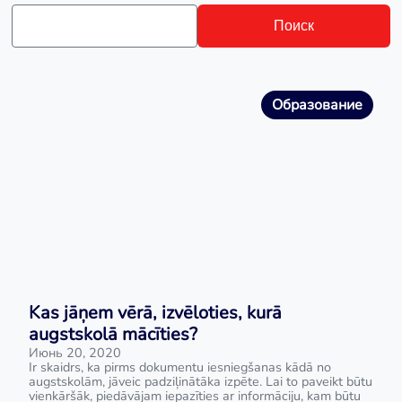
Поиск
Образование
Kas jāņem vērā, izvēloties, kurā
augstskolā mācīties?
Июнь 20, 2020
Ir skaidrs, ka pirms dokumentu iesniegšanas kādā no
augstskolām, jāveic padziļinātāka izpēte. Lai to paveikt būtu
vienkāršāk, piedāvājam iepazīties ar informāciju, kam būtu