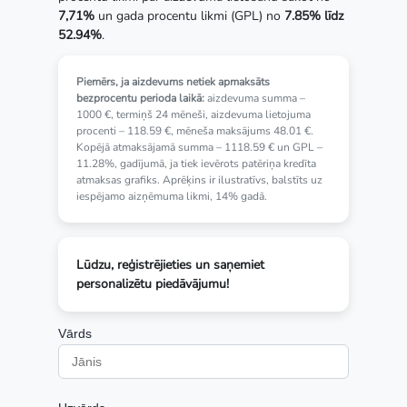
7,71%
un gada procentu likmi (GPL) no
7.85% līdz
52.94%
.
Piemērs, ja aizdevums netiek apmaksāts
bezprocentu perioda laikā:
aizdevuma summa –
1000 €, termiņš 24 mēneši, aizdevuma lietojuma
procenti – 118.59 €, mēneša maksājums 48.01 €.
Kopējā atmaksājamā summa – 1118.59 € un GPL –
11.28%, gadījumā, ja tiek ievērots patēriņa kredīta
atmaksas grafiks. Aprēķins ir ilustratīvs, balstīts uz
iespējamo aizņēmuma likmi, 14% gadā.
Lūdzu, reģistrējieties un saņemiet
personalizētu piedāvājumu!
Vārds