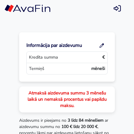
Skip
to
content
Informācija par aizdevumu
Kredīta summa
€
Termiņš
mēneši
Atmaksā aizdevuma summu 3 mēnešu
laikā un nemaksā procentus vai papildu
maksu.
Aizdevums ir pieejams no
3 līdz 84 mēnešiem
ar
aizdevumu summu no
100 € līdz 20 000 €
,
procentu likmi par aizdevuma lietošanu sākot no