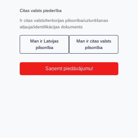
Citas valsts piederība
Ir citas valsts/teritorijas pilsonība/uzturēšanas
atļauja/identifikācijas dokuments
Man ir Latvijas
Man ir citas valsts
pilsonība
pilsonība
Saņemt piedāvājumu!