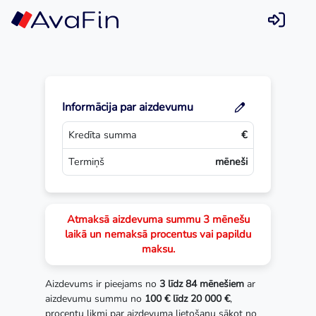
Skip
to
content
Informācija par aizdevumu
Kredīta summa
€
Termiņš
mēneši
Atmaksā aizdevuma summu 3 mēnešu
laikā un nemaksā procentus vai papildu
maksu.
Aizdevums ir pieejams no
3 līdz 84 mēnešiem
ar
aizdevumu summu no
100 € līdz 20 000 €
,
procentu likmi par aizdevuma lietošanu sākot no