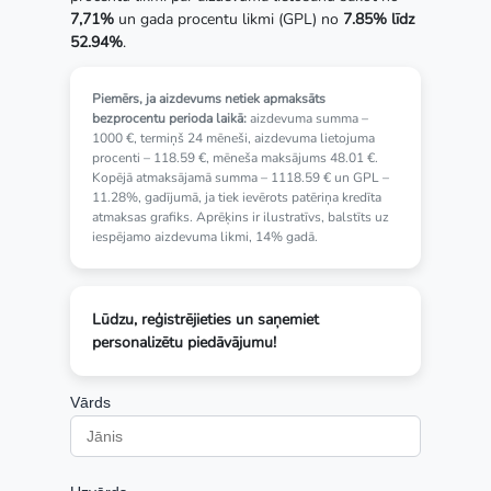
7,71%
un gada procentu likmi (GPL) no
7.85% līdz
52.94%
.
Piemērs, ja aizdevums netiek apmaksāts
bezprocentu perioda laikā:
aizdevuma summa –
1000 €, termiņš 24 mēneši, aizdevuma lietojuma
procenti – 118.59 €, mēneša maksājums 48.01 €.
Kopējā atmaksājamā summa – 1118.59 € un GPL –
11.28%, gadījumā, ja tiek ievērots patēriņa kredīta
atmaksas grafiks. Aprēķins ir ilustratīvs, balstīts uz
iespējamo aizdevuma likmi, 14% gadā.
Lūdzu, reģistrējieties un saņemiet
personalizētu piedāvājumu!
Vārds