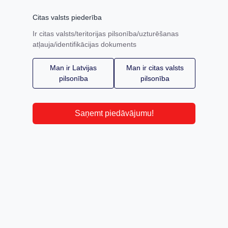
Citas valsts piederība
Ir citas valsts/teritorijas pilsonība/uzturēšanas
atļauja/identifikācijas dokuments
Man ir Latvijas
Man ir citas valsts
pilsonība
pilsonība
Saņemt piedāvājumu!