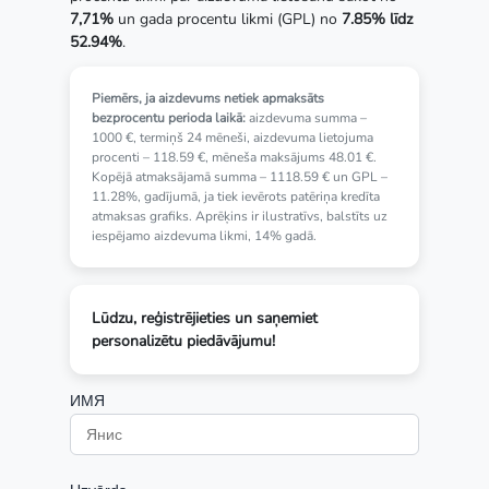
7,71%
un gada procentu likmi (GPL) no
7.85% līdz
52.94%
.
Piemērs, ja aizdevums netiek apmaksāts
bezprocentu perioda laikā:
aizdevuma summa –
1000 €, termiņš 24 mēneši, aizdevuma lietojuma
procenti – 118.59 €, mēneša maksājums 48.01 €.
Kopējā atmaksājamā summa – 1118.59 € un GPL –
11.28%, gadījumā, ja tiek ievērots patēriņa kredīta
atmaksas grafiks. Aprēķins ir ilustratīvs, balstīts uz
iespējamo aizdevuma likmi, 14% gadā.
Lūdzu, reģistrējieties un saņemiet
personalizētu piedāvājumu!
ИМЯ