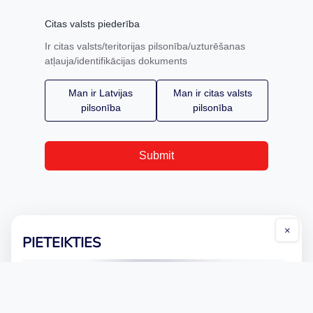
Citas valsts piederība
Ir citas valsts/teritorijas pilsonība/uzturēšanas
atļauja/identifikācijas dokuments
Man ir Latvijas
Man ir citas valsts
pilsonība
pilsonība
Submit
×
PIETEIKTIES