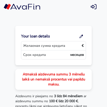
Skip
to
content
Your loan details
Желаемая сумма кредита
€
Срок кредита
месяцев
Atmaksā aizdevuma summu 3 mēnešu
laikā un nemaksā procentus vai papildu
maksu.
Aizdevums ir pieejams no
3 līdz 84 mēnešiem
ar
aizdevumu summu no
100 € līdz 20 000 €
,
procentu likmi par aizdevuma lietošanu sākot no