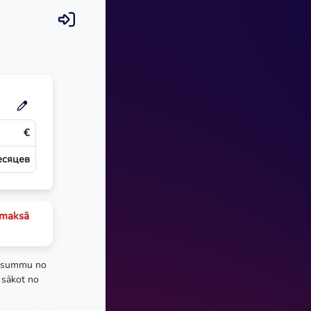
€
есяцев
emaksā
 summu no
 sākot no