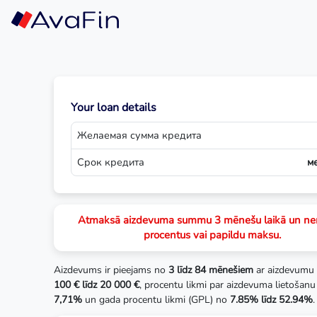
Skip
to
content
Your loan details
Желаемая сумма кредита
Срок кредита
м
Atmaksā aizdevuma summu 3 mēnešu laikā un n
procentus vai papildu maksu.
Aizdevums ir pieejams no
3 līdz 84 mēnešiem
ar aizdevumu
100 € līdz 20 000 €
, procentu likmi par aizdevuma lietošanu
7,71%
un gada procentu likmi (GPL) no
7.85% līdz 52.94%
.