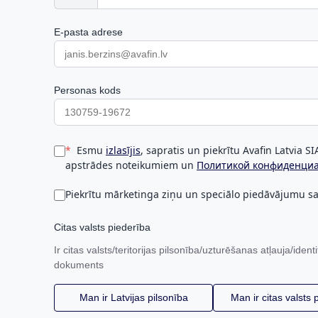
E-pasta adrese
Personas kods
Esmu
izlasījis
, sapratis un piekrītu Avafin Latvia S
apstrādes noteikumiem un
Политикой конфиденци
Piekrītu mārketinga ziņu un speciālo piedāvājumu 
Citas valsts piederība
Ir citas valsts/teritorijas pilsonība/uzturēšanas atļauja/identi
dokuments
Man ir Latvijas pilsonība
Man ir citas valsts 