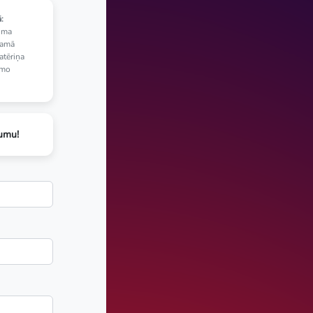
:
uma
jamā
atēriņa
amo
jumu!