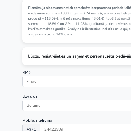
Piemērs, ja aizdevums netiek apmaksāts bezprocentu perioda laikā
aizdevuma summa – 1000 €, termiņš 24 mēneši, aizdevuma lietoj
procenti – 118.59 €, mēneša maksājums 48.01 €. Kopējā atmaksā
summa – 1118.59 € un GPL – 11.28%, gadījumā, ja tiek ievērots p
kredīta atmaksas grafiks. Aprēķins ir ilustratīvs, balstīts uz iespēj
aizņēmuma likmi, 14% gadā.
Lūdzu, reģistrējieties un saņemiet personalizētu piedāvā
ИМЯ
Uzvārds
Mobilais tālrunis
+371