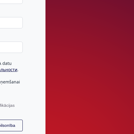
IA datu
альности
.
saņemšanai
fikācijas
pilsonība