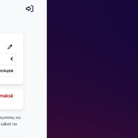
€
есяцев
emaksā
 summu no
 sākot no