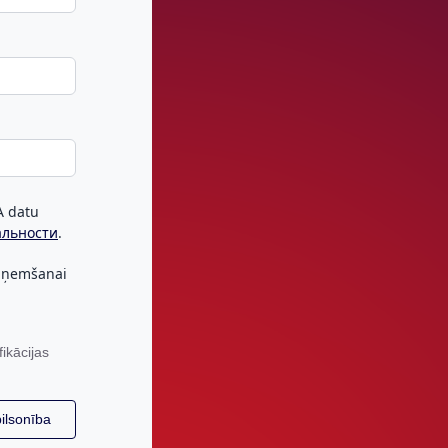
IA datu
альности
.
saņemšanai
fikācijas
pilsonība