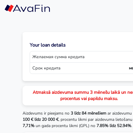
Skip
to
content
Your loan details
Желаемая сумма кредита
Срок кредита
м
Atmaksā aizdevuma summu 3 mēnešu laikā un n
procentus vai papildu maksu.
Aizdevums ir pieejams no
3 līdz 84 mēnešiem
ar aizdevumu
100 € līdz 20 000 €
, procentu likmi par aizdevuma lietošanu
7,71%
un gada procentu likmi (GPL) no
7.85% līdz 52.94%
.