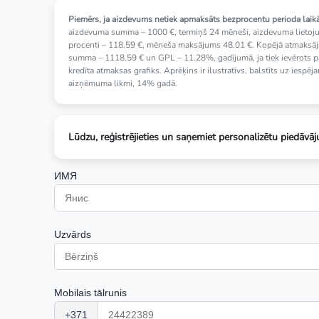
Piemērs, ja aizdevums netiek apmaksāts bezprocentu perioda laikā
aizdevuma summa – 1000 €, termiņš 24 mēneši, aizdevuma lietoj
procenti – 118.59 €, mēneša maksājums 48.01 €. Kopējā atmaksā
summa – 1118.59 € un GPL – 11.28%, gadījumā, ja tiek ievērots p
kredīta atmaksas grafiks. Aprēķins ir ilustratīvs, balstīts uz iespēj
aizņēmuma likmi, 14% gadā.
Lūdzu, reģistrējieties un saņemiet personalizētu piedāvā
ИМЯ
Uzvārds
Mobilais tālrunis
+371