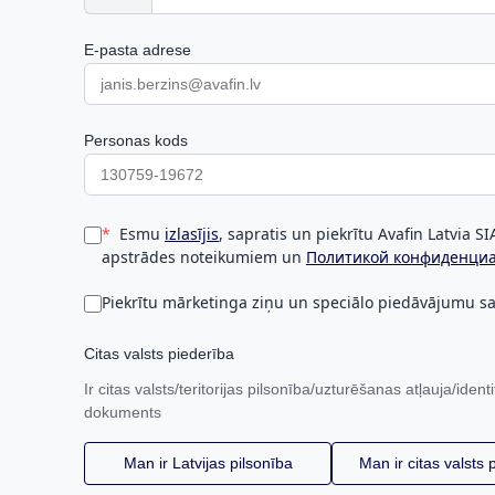
E-pasta adrese
Personas kods
Esmu
izlasījis
, sapratis un piekrītu Avafin Latvia S
apstrādes noteikumiem un
Политикой конфиденци
Piekrītu mārketinga ziņu un speciālo piedāvājumu 
Citas valsts piederība
Ir citas valsts/teritorijas pilsonība/uzturēšanas atļauja/identi
dokuments
Man ir Latvijas pilsonība
Man ir citas valsts 