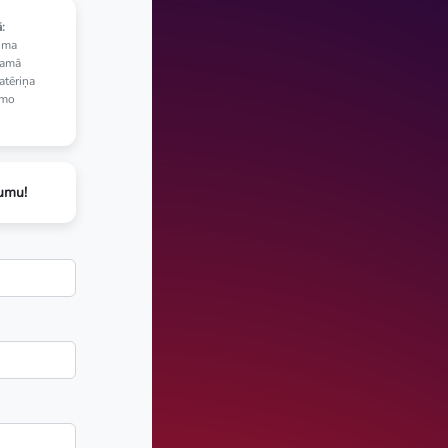
:
uma
jamā
atēriņa
amo
jumu!