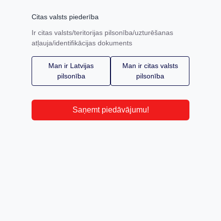
Citas valsts piederība
Ir citas valsts/teritorijas pilsonība/uzturēšanas
atļauja/identifikācijas dokuments
Man ir Latvijas
Man ir citas valsts
pilsonība
pilsonība
Saņemt piedāvājumu!