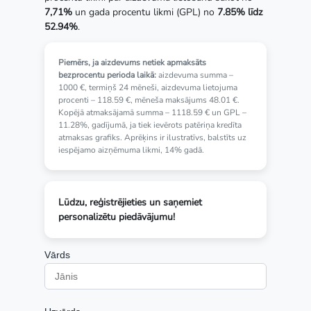
7,71%
un gada procentu likmi (GPL) no
7.85% līdz
52.94%
.
Piemērs, ja aizdevums netiek apmaksāts
bezprocentu perioda laikā:
aizdevuma summa –
1000 €, termiņš 24 mēneši, aizdevuma lietojuma
procenti – 118.59 €, mēneša maksājums 48.01 €.
Kopējā atmaksājamā summa – 1118.59 € un GPL –
11.28%, gadījumā, ja tiek ievērots patēriņa kredīta
atmaksas grafiks. Aprēķins ir ilustratīvs, balstīts uz
iespējamo aizņēmuma likmi, 14% gadā.
Lūdzu, reģistrējieties un saņemiet
personalizētu piedāvājumu!
Vārds