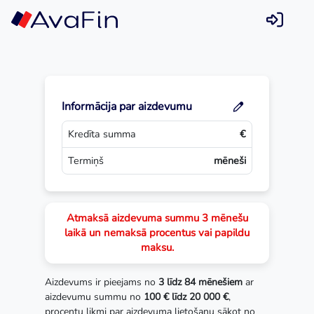
Skip
to
content
Informācija par aizdevumu
Kredīta summa
€
Termiņš
mēneši
Atmaksā aizdevuma summu 3 mēnešu
laikā un nemaksā procentus vai papildu
maksu.
Aizdevums ir pieejams no
3 līdz 84 mēnešiem
ar
aizdevumu summu no
100 € līdz 20 000 €
,
procentu likmi par aizdevuma lietošanu sākot no