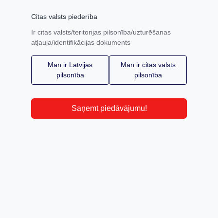
Citas valsts piederība
Ir citas valsts/teritorijas pilsonība/uzturēšanas
atļauja/identifikācijas dokuments
Man ir Latvijas
Man ir citas valsts
pilsonība
pilsonība
Saņemt piedāvājumu!