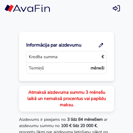
Skip
to
content
Informācija par aizdevumu
Kredīta summa
€
Termiņš
mēneši
Atmaksā aizdevuma summu 3 mēnešu
laikā un nemaksā procentus vai papildu
maksu.
Aizdevums ir pieejams no
3 līdz 84 mēnešiem
ar
aizdevumu summu no
100 € līdz 20 000 €
,
procentu likmi par aizdevuma lietošanu sākot no