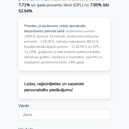
7,71%
un gada procentu likmi (GPL) no
7.85% līdz
52.94%
.
Piemērs, ja aizdevums netiek apmaksāts
bezprocentu perioda laikā:
aizdevuma summa –
1000 €, termiņš 24 mēneši, aizdevuma lietojuma
procenti – 118.59 €, mēneša maksājums 48.01 €.
Kopējā atmaksājamā summa – 1118.59 € un GPL –
11.28%, gadījumā, ja tiek ievērots patēriņa kredīta
atmaksas grafiks. Aprēķins ir ilustratīvs, balstīts uz
iespējamo aizņēmuma likmi, 14% gadā.
Lūdzu, reģistrējieties un saņemiet
personalizētu piedāvājumu!
Vārds