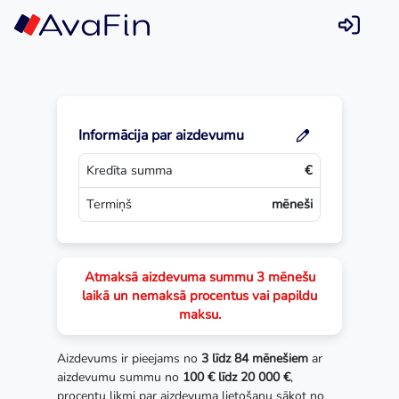
Skip
to
content
Informācija par aizdevumu
Kredīta summa
€
Termiņš
mēneši
Atmaksā aizdevuma summu 3 mēnešu
laikā un nemaksā procentus vai papildu
maksu.
Aizdevums ir pieejams no
3 līdz 84 mēnešiem
ar
aizdevumu summu no
100 € līdz 20 000 €
,
procentu likmi par aizdevuma lietošanu sākot no