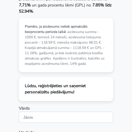
7,71%
un gada procentu likmi (GPL) no
7.85% līdz
52.94%
.
Piemērs, ja aizdevums netiek apmaksāts
bezprocentu perioda laikā:
aizdevuma summa –
1000 €, termiņš 24 mēneši, aizdevuma lietojuma
procenti – 118.59 €, mēneša maksājums 48.01 €.
Kopējā atmaksājamā summa – 1118.59 € un GPL –
11.28%, gadījumā, ja tiek ievērots patēriņa kredīta
atmaksas grafiks. Aprēķins ir ilustratīvs, balstīts uz
iespējamo aizņēmuma likmi, 14% gadā.
Lūdzu, reģistrējieties un saņemiet
personalizētu piedāvājumu!
Vārds