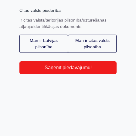
Citas valsts piederība
Ir citas valsts/teritorijas pilsonība/uzturēšanas
atļauja/identifikācijas dokuments
Man ir Latvijas
Man ir citas valsts
pilsonība
pilsonība
Saņemt piedāvājumu!