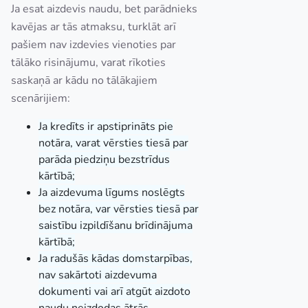
Ja esat aizdevis naudu, bet parādnieks
kavējas ar tās atmaksu, turklāt arī
pašiem nav izdevies vienoties par
tālāko risinājumu, varat rīkoties
saskaņā ar kādu no tālākajiem
scenārijiem:
Ja kredīts ir apstiprināts pie
notāra, varat vērsties tiesā par
parāda piedziņu bezstrīdus
kārtībā;
Ja aizdevuma līgums noslēgts
bez notāra, var vērsties tiesā par
saistību izpildīšanu brīdinājuma
kārtībā;
Ja radušās kādas domstarpības,
nav sakārtoti aizdevuma
dokumenti vai arī atgūt aizdoto