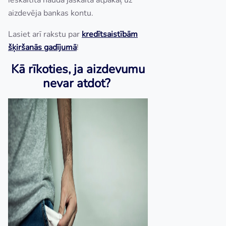
ieskaitītā nauda jāskaita atpakaļ uz
aizdevēja bankas kontu.
Lasiet arī rakstu par
kredītsaistībām
šķiršanās gadījumā
!
Kā rīkoties, ja aizdevumu
nevar atdot?