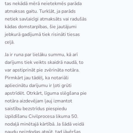
tas nekādā mērā neietekmēs parāda
atmaksas gaitu. Turklāt, ja parāds
netiek savlaicīgi atmaksāts vai radušās
kādas domstarpības, šie jautājumi
jebkurā gadījumā tiek risināti tiesas
ceļā.
Ja ir runa par lielāku summu, kā arī
darījums tiek veikts skaidrā naudā, to
var apstiprināt pie zvērināta notāra.
Pirmkārt jau tādēļ, ka notariāli
apliecinātu darījumu ir ļoti grūti
apstrīdēt. Otrkārt, līguma slēgšana pie
notāra aizdevējam ļauj izmantot
saistību bezstrīdus piespiedu
izpildīšanu Civilprocesa likuma 50.
nodaļā minētajā kārtībā. Ja šādā veidā
naudu neizdodas atgūt, tad jāvēršas