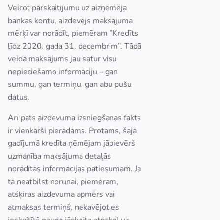
Veicot pārskaitījumu uz aizņēmēja
bankas kontu, aizdevējs maksājuma
mērķī var norādīt, piemēram ”Kredīts
līdz 2020. gada 31. decembrim”. Tādā
veidā maksājums jau satur visu
nepieciešamo informāciju – gan
summu, gan termiņu, gan abu pušu
datus.
Arī pats aizdevuma izsniegšanas fakts
ir vienkārši pierādāms. Protams, šajā
gadījumā kredīta ņēmējam jāpievērš
uzmanība maksājuma detaļās
norādītās informācijas patiesumam. Ja
tā neatbilst norunai, piemēram,
atšķiras aizdevuma apmērs vai
atmaksas termiņš, nekavējoties