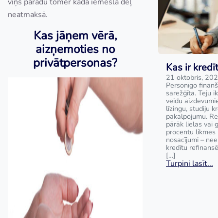
viņš parādu tomēr kāda iemesla dēļ
neatmaksā.
Kas jāņem vērā,
aizņemoties no
privātpersonas?
Kas ir kred
21 oktobris, 20
Personīgo finanš
sarežģīta. Teju i
veidu aizdevumie
līzingu, studiju k
pakalpojumu. Rei
pārāk lielas vai 
procentu likmes 
nosacījumi – nee
kredītu refinans
[…]
Turpini lasīt...