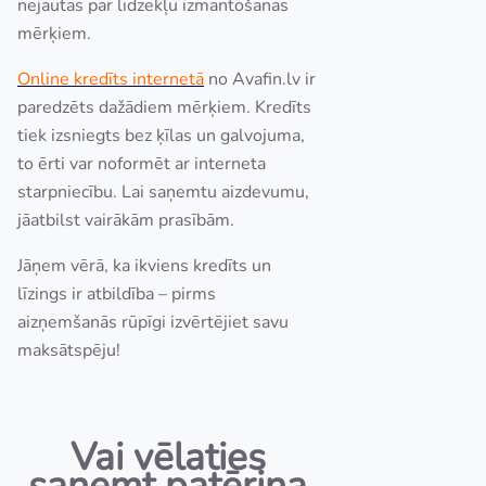
nejautās par līdzekļu izmantošanas
mērķiem.
Online kredīts internetā
no Avafin.lv ir
paredzēts dažādiem mērķiem. Kredīts
tiek izsniegts bez ķīlas un galvojuma,
to ērti var noformēt ar interneta
starpniecību. Lai saņemtu aizdevumu,
jāatbilst vairākām prasībām.
Jāņem vērā, ka ikviens kredīts un
līzings ir atbildība – pirms
aizņemšanās rūpīgi izvērtējiet savu
maksātspēju!
Vai vēlaties
saņemt patēriņa