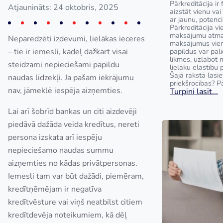
Pārkreditācija ir 
Atjaunināts: 24 oktobris, 2025
aizstāt vienu va
ar jaunu, potenci
Pārkreditācija v
maksājumu atmak
Neparedzēti izdevumi, lielākas ieceres
maksājumus vie
– tie ir iemesli, kādēļ dažkārt visai
papildus var pal
likmes, uzlabot
steidzami nepieciešami papildu
lielāku elastību 
Šajā rakstā lasie
naudas līdzekļi. Ja pašam iekrājumu
priekšrocības? Pā
nav, jāmeklē iespēja aizņemties.
Turpini lasīt...
Lai arī šobrīd bankas un citi aizdevēji
piedāvā dažāda veida kredītus, nereti
persona izskata arī iespēju
nepieciešamo naudas summu
aizņemties no kādas privātpersonas.
Iemesli tam var būt dažādi, piemēram,
kredītņēmējam ir negatīva
kredītvēsture vai viņš neatbilst citiem
kredītdevēja noteikumiem, kā dēļ