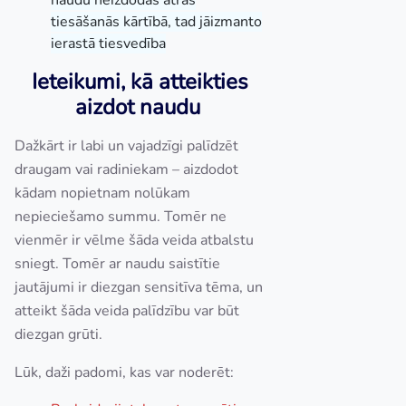
naudu neizdodas ātrās
tiesāšanās kārtībā, tad jāizmanto
ierastā tiesvedība
Ieteikumi, kā atteikties
aizdot naudu
Dažkārt ir labi un vajadzīgi palīdzēt
draugam vai radiniekam – aizdodot
kādam nopietnam nolūkam
nepieciešamo summu. Tomēr ne
vienmēr ir vēlme šāda veida atbalstu
sniegt. Tomēr ar naudu saistītie
jautājumi ir diezgan sensitīva tēma, un
atteikt šāda veida palīdzību var būt
diezgan grūti.
Lūk, daži padomi, kas var noderēt: