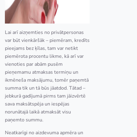
Lai arī aizņemties no privātpersonas
var būt vienkāršāk – piemēram, kredīts
pieejams bez ķīlas, tam var netikt
piemērota procentu likme, kā arī var
vienoties par abām pusēm
pieņemamu atmaksas termiņu un
ikmēneša maksājumu, tomēr paņemtā
summa tik un tā būs jāatdod. Tātad –
jebkurā gadījumā pirms tam jāizvērtē
sava maksātspēja un iespējas
norunātajā laikā atmaksāt visu
paņemto summu.
Neatkarīgi no aizdevuma apmēra un