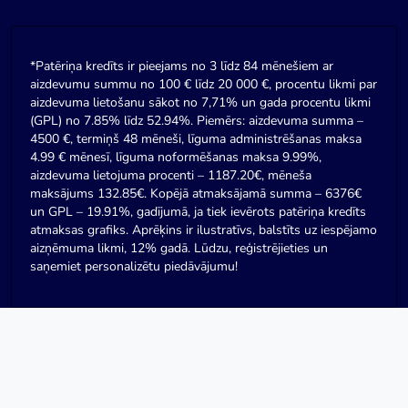
*Patēriņa kredīts ir pieejams no 3 līdz 84 mēnešiem ar
aizdevumu summu no 100 € līdz 20 000 €, procentu likmi par
aizdevuma lietošanu sākot no 7,71% un gada procentu likmi
(GPL) no 7.85% līdz 52.94%. Piemērs: aizdevuma summa –
4500 €, termiņš 48 mēneši, līguma administrēšanas maksa
4.99 € mēnesī, līguma noformēšanas maksa 9.99%,
aizdevuma lietojuma procenti – 1187.20€, mēneša
maksājums 132.85€. Kopējā atmaksājamā summa – 6376€
un GPL – 19.91%, gadījumā, ja tiek ievērots patēriņa kredīts
atmaksas grafiks. Aprēķins ir ilustratīvs, balstīts uz iespējamo
aizņēmuma likmi, 12% gadā. Lūdzu, reģistrējieties un
saņemiet personalizētu piedāvājumu!