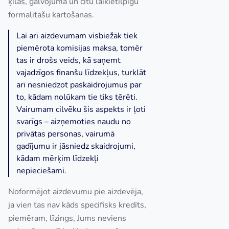
ķīlas, galvojuma un citu laikietilpīgu
formalitāšu kārtošanas.
Lai arī aizdevumam visbiežāk tiek
piemērota komisijas maksa, tomēr
tas ir drošs veids, kā saņemt
vajadzīgos finanšu līdzekļus, turklāt
arī nesniedzot paskaidrojumus par
to, kādam nolūkam tie tiks tērēti.
Vairumam cilvēku šis aspekts ir ļoti
svarīgs – aizņemoties naudu no
privātas personas, vairumā
gadījumu ir jāsniedz skaidrojumi,
kādam mērķim līdzekļi
nepieciešami.
Noformējot aizdevumu pie aizdevēja,
ja vien tas nav kāds specifisks kredīts,
piemēram, līzings, Jums neviens