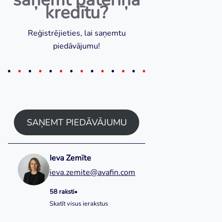
kredītu?
Reģistrējieties, lai saņemtu
piedāvājumu!
SAŅEMT PIEDĀVĀJUMU
Ieva Zemīte
ieva.zemite@avafin.com
58 raksti
•
Skatīt visus ierakstus