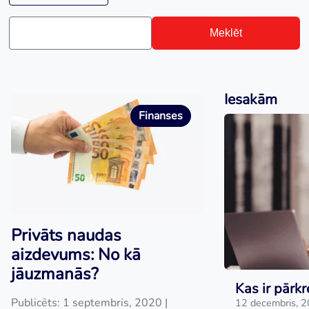
Meklēt
Iesakām
Finanses
Privāts naudas
aizdevums: No kā
jāuzmanās?
Kas ir pārkr
Publicēts: 1 septembris, 2020
|
12 decembris, 