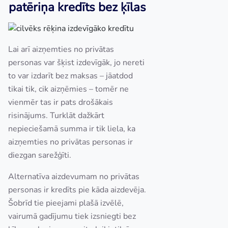
patēriņa kredīts bez ķīlas
Lai arī aizņemties no privātas
personas var šķist izdevīgāk, jo nereti
to var izdarīt bez maksas – jāatdod
tikai tik, cik aizņēmies – tomēr ne
vienmēr tas ir pats drošākais
risinājums. Turklāt dažkārt
nepieciešamā summa ir tik liela, ka
aizņemties no privātas personas ir
diezgan sarežģīti.
Alternatīva aizdevumam no privātas
personas ir kredīts pie kāda aizdevēja.
Šobrīd tie pieejami plašā izvēlē,
vairumā gadījumu tiek izsniegti bez