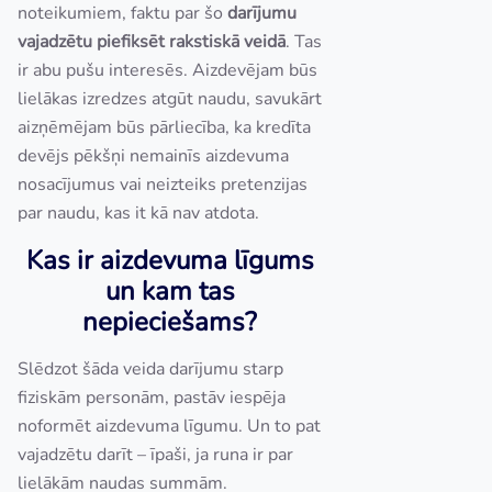
noteikumiem, faktu par šo
darījumu
vajadzētu piefiksēt rakstiskā veidā
. Tas
ir abu pušu interesēs. Aizdevējam būs
lielākas izredzes atgūt naudu, savukārt
aizņēmējam būs pārliecība, ka kredīta
devējs pēkšņi nemainīs aizdevuma
nosacījumus vai neizteiks pretenzijas
par naudu, kas it kā nav atdota.
Kas ir aizdevuma līgums
un kam tas
nepieciešams?
Slēdzot šāda veida darījumu starp
fiziskām personām, pastāv iespēja
noformēt aizdevuma līgumu. Un to pat
vajadzētu darīt – īpaši, ja runa ir par
lielākām naudas summām.