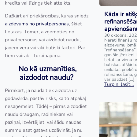
kredīts vai līzings tiek atteikts.
Kāda ir atšķ
Dažkārt arī priekšrocības, kuras sniedz
refinansēša
aizdevums no privātpersonas
, šķiet
apvienošan
lielākas. Tomēr, aizņemoties no
30 oktobris, 20
privātpersonas vai aizdodot naudu,
Nereti finanšu no
aizdevumu jomā t
jāņem vērā vairāki būtiski faktori. Par
“refinansēšana” 
gan šie jēdzieni i
tiem vairāk – turpinājumā.
lietoti ar vienu 
būtiskas atšķirīb
No kā uzmanīties,
unikālas priekš
refinansēšana, 
aizdodot naudu?
var palīdzēt […]
Turpini lasīt...
Pirmkārt, ja nauda tiek aizdota uz
godavārda, pastāv risks, ka to atpakaļ
nesaņemsiet. Tādēļ – pirms aizdodiet
naudu draugam, radiniekam vai
paziņai, izvērtējiet, vai šādu naudas
summu esat gatavs uzdāvināt, ja nu