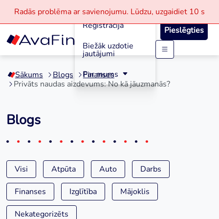
Aizdevumi
Radās problēma ar savienojumu.
Lūdzu, uzgaidiet
10 s
Reģistrācija
Pieslēgties
Biežāk uzdotie
jautājumi
Skip
to
Par mums
Sākums
Blogs
Finanses
content
Privāts naudas aizdevums: No kā jāuzmanās?
Blogs
Visi
Atpūta
Auto
Darbs
Finanses
Izglītība
Mājoklis
Nekategorizēts