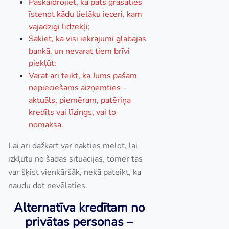
Paskaidrojiet, ka pats grasāties
īstenot kādu lielāku ieceri, kam
vajadzīgi līdzekļi;
Sakiet, ka visi iekrājumi glabājas
bankā, un nevarat tiem brīvi
piekļūt;
Varat arī teikt, ka Jums pašam
nepieciešams aizņemties –
aktuāls, piemēram, patēriņa
kredīts vai līzings, vai to
nomaksa.
Lai arī dažkārt var nākties melot, lai
izkļūtu no šādas situācijas, tomēr tas
var šķist vienkāršāk, nekā pateikt, ka
naudu dot nevēlaties.
Alternatīva kredītam no
privātas personas –