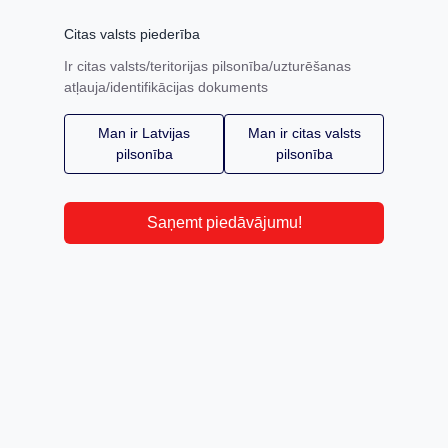
Citas valsts piederība
Ir citas valsts/teritorijas pilsonība/uzturēšanas
atļauja/identifikācijas dokuments
Man ir Latvijas
Man ir citas valsts
pilsonība
pilsonība
Saņemt piedāvājumu!