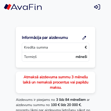
Skip
to
content
Informācija par aizdevumu
Kredīta summa
€
Termiņš
mēneši
Atmaksā aizdevuma summu 3 mēnešu
laikā un nemaksā procentus vai papildu
maksu.
Aizdevums ir pieejams no
3 līdz 84 mēnešiem
ar
aizdevumu summu no
100 € līdz 20 000 €
,
procentu likmi par aizdevuma lietošanu sākot no