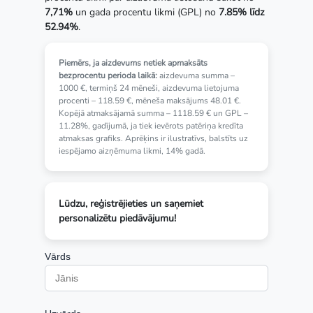
7,71%
un gada procentu likmi (GPL) no
7.85% līdz
52.94%
.
Piemērs, ja aizdevums netiek apmaksāts
bezprocentu perioda laikā:
aizdevuma summa –
1000 €, termiņš 24 mēneši, aizdevuma lietojuma
procenti – 118.59 €, mēneša maksājums 48.01 €.
Kopējā atmaksājamā summa – 1118.59 € un GPL –
11.28%, gadījumā, ja tiek ievērots patēriņa kredīta
atmaksas grafiks. Aprēķins ir ilustratīvs, balstīts uz
iespējamo aizņēmuma likmi, 14% gadā.
Lūdzu, reģistrējieties un saņemiet
personalizētu piedāvājumu!
Vārds