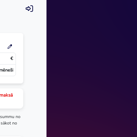
€
mēneši
emaksā
 summu no
 sākot no