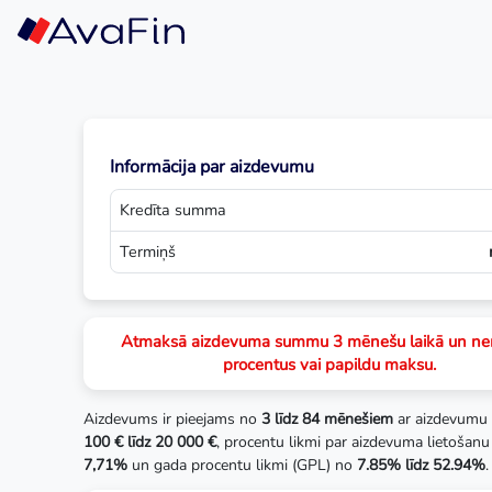
Skip
to
content
Informācija par aizdevumu
Kredīta summa
Termiņš
Atmaksā aizdevuma summu 3 mēnešu laikā un n
procentus vai papildu maksu.
Aizdevums ir pieejams no
3 līdz 84 mēnešiem
ar aizdevumu
100 € līdz 20 000 €
, procentu likmi par aizdevuma lietošanu
7,71%
un gada procentu likmi (GPL) no
7.85% līdz 52.94%
.