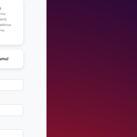
:
uma
jamā
atēriņa
amo
jumu!