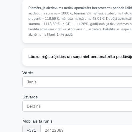
Piemērs, ja aizdevums netiek apmaksāts bezprocentu perioda laikā
aizdevuma summa – 1000 €, termiņš 24 mēneši, aizdevuma lietoj
procenti – 118.59 €, mēneša maksājums 48.01 €. Kopējā atmaksā
summa – 1118.59 € un GPL – 11.28%, gadījumā, ja tiek ievērots p
kredīta atmaksas grafiks. Aprēķins ir ilustratīvs, balstīts uz iespēj
aizņēmuma likmi, 14% gadā.
Lūdzu, reģistrējieties un saņemiet personalizētu piedāvā
Vārds
Uzvārds
Mobilais tālrunis
+371