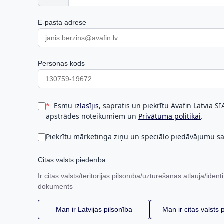
E-pasta adrese
Personas kods
Esmu
izlasījis
, sapratis un piekrītu Avafin Latvia S
apstrādes noteikumiem un
Privātuma politikai
.
Piekrītu mārketinga ziņu un speciālo piedāvājumu 
Citas valsts piederība
Ir citas valsts/teritorijas pilsonība/uzturēšanas atļauja/identi
dokuments
Man ir Latvijas pilsonība
Man ir citas valsts 