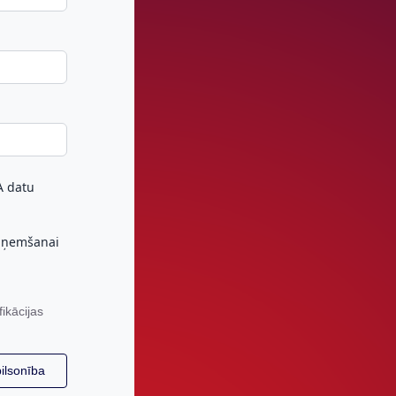
IA datu
saņemšanai
fikācijas
pilsonība