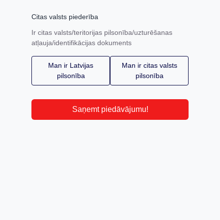
Citas valsts piederība
Ir citas valsts/teritorijas pilsonība/uzturēšanas
atļauja/identifikācijas dokuments
Man ir Latvijas
Man ir citas valsts
pilsonība
pilsonība
Saņemt piedāvājumu!