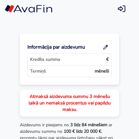
Skip
to
content
Informācija par aizdevumu
Kredīta summa
€
Termiņš
mēneši
Atmaksā aizdevuma summu 3 mēnešu
laikā un nemaksā procentus vai papildu
maksu.
Aizdevums ir pieejams no
3 līdz 84 mēnešiem
ar
aizdevumu summu no
100 € līdz 20 000 €
,
procentu likmi par aizdevuma lietošanu sākot no