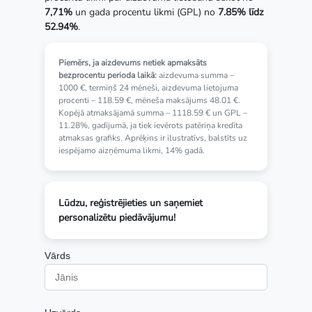
7,71%
un gada procentu likmi (GPL) no
7.85% līdz
52.94%
.
Piemērs, ja aizdevums netiek apmaksāts
bezprocentu perioda laikā:
aizdevuma summa –
1000 €, termiņš 24 mēneši, aizdevuma lietojuma
procenti – 118.59 €, mēneša maksājums 48.01 €.
Kopējā atmaksājamā summa – 1118.59 € un GPL –
11.28%, gadījumā, ja tiek ievērots patēriņa kredīta
atmaksas grafiks. Aprēķins ir ilustratīvs, balstīts uz
iespējamo aizņēmuma likmi, 14% gadā.
Lūdzu, reģistrējieties un saņemiet
personalizētu piedāvājumu!
Vārds